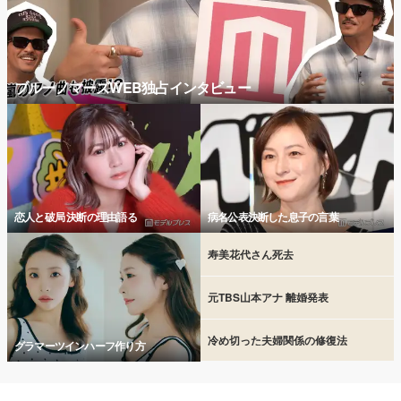
ブルーノマーズWEB独占インタビュー
恋人と破局 決断の理由語る
病名公表決断した息子の言葉
寿美花代さん死去
元TBS山本アナ 離婚発表
冷め切った夫婦関係の修復法
グラマーツインハーフ作り方