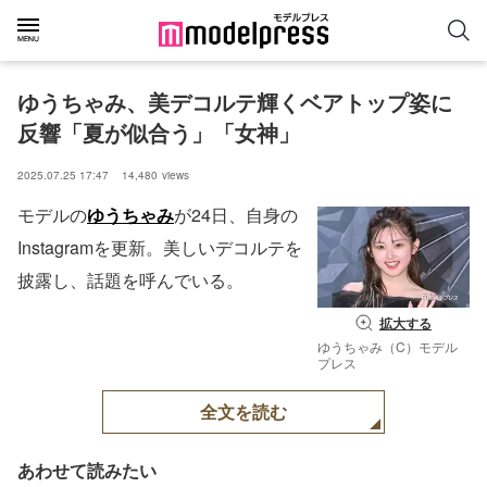
ゆうちゃみ、美デコルテ輝くベアトップ姿に
反響「夏が似合う」「女神」
2025.07.25 17:47
14,480
views
モデルの
ゆうちゃみ
が24日、自身の
Instagramを更新。美しいデコルテを
披露し、話題を呼んでいる。
拡大する
ゆうちゃみ（C）モデル
プレス
全文を読む
あわせて読みたい