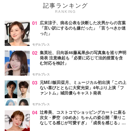
記事ランキング
RANKING
01
広末涼子、病名公表を決断した次男からの言葉
「言い訳にするのも嫌だった」「言うべきか迷
った」
モデルプレス
02
集英社、日向坂46藤嶌果歩の写真集を巡り声明
発表 注意喚起も「必要に応じて法的措置を含
む対応を検討」
モデルプレス
03
元ME:I飯田栞月、ミュージカル初出演「この上
ない喜びとともに大変光栄」4年ぶり上演「フ
ァントム」城田優らキャスト発表
モデルプレス
04
辻希美、コストコでショッピングカートに座る
次女・夢空（ゆめあ）ちゃんの姿公開「乗りこ
なしてる感じが可愛すぎ」「成長を感じる」の
声