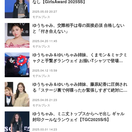
なし【GirlsAward 2025SS】
2025.05.03 20:27
モデルプレス
ゆうちゃみ、交際相手は母の面接必須 合格しない
と「付き合えない」
2025.04.20 11:45
モデルプレス
ゆうちゃみ＆ゆいちゃみ姉妹、くまモン＆ミャクミ
ャクと手繋ぎランウェイ お揃いTシャツで登場
【TGC熊本2025】
2025.04.12 15:59
モデルプレス
ゆうちゃみ＆ゆいちゃみ姉妹、藤原紀香に圧倒され
る「ステージ裏で何喋ったか緊張しすぎて絶対に覚
えてない」【TGC大阪・関西万博】
2025.04.05 21:23
モデルプレス
ゆうちゃみ、ミニ丈トップスからへそ出し ギャル
封印クールなランウェイ【TGC2025S/S】
2025.03.01 14:23