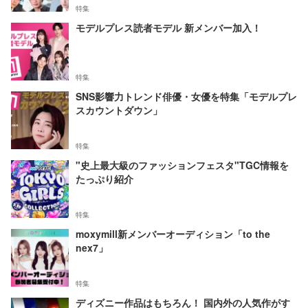
特集
モデルプレス読者モデル 新メンバー加入！
特集
SNS影響力トレンド俳優・女優を特集「モデルプレ
スカウントダウン」
特集
"史上最大級のファッションフェスタ"TGC情報を
たっぷり紹介
特集
moxymill新メンバーオーディション「to the
nex7」
特集
ディズニー作品はもちろん！ 国内外の人気作がす