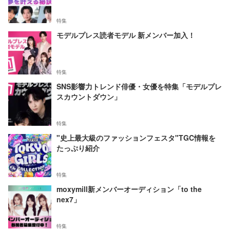
特集
モデルプレス読者モデル 新メンバー加入！
特集
SNS影響力トレンド俳優・女優を特集「モデルプレ
スカウントダウン」
特集
"史上最大級のファッションフェスタ"TGC情報を
たっぷり紹介
特集
moxymill新メンバーオーディション「to the
nex7」
特集