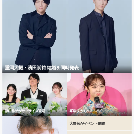
重岡大毅・濱田崇裕 結婚を同時発表
福山雅治がサプライズ登場
峯岸 夫からのキス告白
大野智がイベント開催