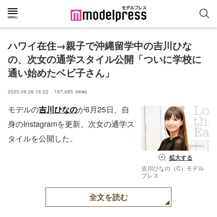
ハワイ在住→親子で沖縄留学中の吉川ひな
の、次女の通学スタイル公開「ついに学校に
通い始めたベビ子さん」
2025.06.26 16:22
187,685
views
モデルの
吉川ひなの
が6月25日、自
身のInstagramを更新。次女の通学ス
タイルを公開した。
拡大する
吉川ひなの（C）モデル
プレス
全文を読む