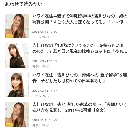
あわせて読みたい
ハワイ在住→親子で沖縄留学中の吉川ひなの、娘の
写真公開「すごく大人っぽくなってる」「ママ似の
スタイルで美しい」と反響
2025.06.18 13:50
モデルプレス
吉川ひなの「10代の泣いてるわたしを持ったいま
のわたし」若き日と現在の比較ショットに「今も昔
もお人形さん」「美少女過ぎて驚いた」の声
2025.03.24 15:09
モデルプレス
ハワイ在住・吉川ひなの、沖縄への“親子留学”を報
告「子どもたちは初めての日本暮らし」
2025.03.13 14:17
モデルプレス
吉川ひなの、夫と“新しい家族の形”へ「夫婦という
在り方を見直し」2011年に再婚【全文】
2024.11.15 17:29
モデルプレス