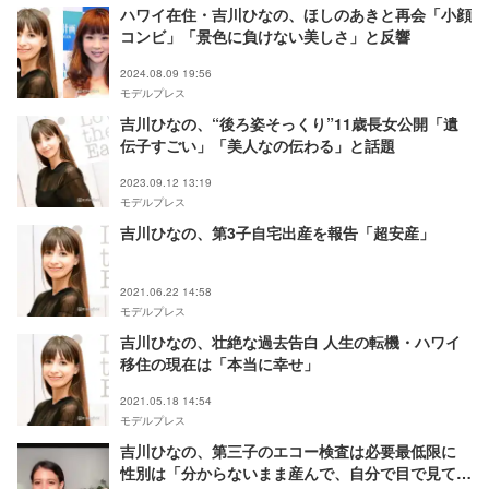
ハワイ在住・吉川ひなの、ほしのあきと再会「小顔
コンビ」「景色に負けない美しさ」と反響
2024.08.09 19:56
モデルプレス
吉川ひなの、“後ろ姿そっくり”11歳長女公開「遺
伝子すごい」「美人なの伝わる」と話題
2023.09.12 13:19
モデルプレス
吉川ひなの、第3子自宅出産を報告「超安産」
2021.06.22 14:58
モデルプレス
吉川ひなの、壮絶な過去告白 人生の転機・ハワイ
移住の現在は「本当に幸せ」
2021.05.18 14:54
モデルプレス
吉川ひなの、第三子のエコー検査は必要最低限に
性別は「分からないまま産んで、自分で目で見て確