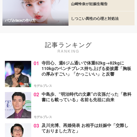
山崎怜奈が妊娠生報告
しつこい異性の心理と対処法
バブみfaceの作り方
記事ランキング
RANKING
01
寺田心、週6ジム通いで体重62kg→82kgに
110kgのベンチプレス持ち上げる姿披露「胸板
の厚みすごい」「かっこいい」と反響
モデルプレス
02
中島歩、“明治時代の文豪”の玄孫だった「教科
書にも載っている」名前も先祖に由来
モデルプレス
03
及川光博、再婚発表 お相手は妊娠中「交際し
ておりました方と」