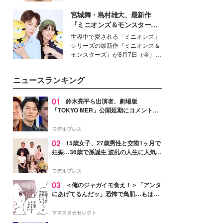
女性たちのヘアケア事情を紹介し
いという読者も多いのでは？そん
ます。
宮城舞・島村雄大、最新作
な美容の常識を大きく変える可能
性を秘めた、革新的な「Water
『ミニオンズ＆モンスター
Capturing Skin（ウォーターキャ
ズ』の魅力熱弁 ハチャメチャ
世界中で愛される「ミニオンズ」
プチャリングスキン：捕水肌）」
だけじゃない“友情と絆”に感
シリーズの最新作『ミニオンズ＆
技術を、花王が構築した。
動
モンスターズ』が8月7日（金）に
公開。モデルプレスでは、“大のミ
ニオン好き”という共通点を持つモ
ニュースランキング
デルの宮城舞と島村雄大の特別対
談をお届け！それぞれの視点か
ら、今作ならではの魅力や予想外
01
鈴木亮平ら出演者、劇場版
の感動をもたらす奥深いストーリ
「TOKYO MER」公開延期にコメント
ーについて熱く語り合ってもらっ
「現実のヒーローたちにチームMERから
た。
最大の敬意とエールを」
モデルプレス
02
15歳女子、27歳男性と交際1ヶ月で
妊娠…36歳で孫誕生 波乱の人生に人気タ
レント思わずツッコミ「だいぶ危ねえ
よ！」
モデルプレス
03
＜俺のジャガイモ食え！＞「アンタ
にあげてるんだッ」恐怖で鳥肌…もはや
ストーカー？【第3話まんが】
ママスタ☆セレクト