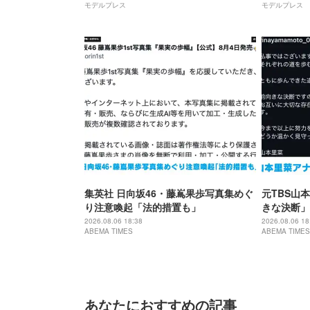
モデルプレス
モデルプレス
と反響
集英社 日向坂46・藤嶌果歩写真集めぐ
元TBS山
り注意喚起「法的措置も」
きな決断」
2026.08.06 18:38
2026.08.06 18
ABEMA TIMES
ABEMA TIMES
あなたにおすすめの記事