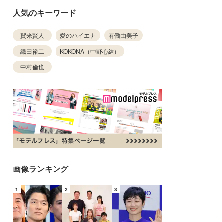
人気のキーワード
賀来賢人
愛のハイエナ
有働由美子
織田裕二
KOKONA（中野心結）
中村倫也
画像ランキング
1
2
3