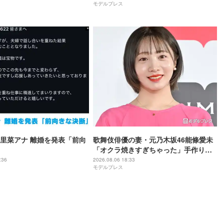
モデルプレス
本里菜アナ 離婚を発表「前向
歌舞伎俳優の妻・元乃木坂46能條愛未
「オクラ焼きすぎちゃった」手作りの
夏野菜たっぷりカレー披露「美味しそ
:36
2026.08.06 18:33
モデルプレス
う」「食欲そそられる」