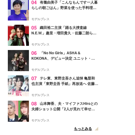
04
有働由美子「こんなもんです一人暮
らしの朝ごはん」野菜を使った手料理公
開「作ってみたい」「ヘルシーで美味し
そう」と反響
モデルプレス
05
織田裕二主演「踊る大捜査線
N.E.W.」趣里・増田貴久・佐藤二朗ら新
メンバー紹介映像解禁 各キャラクター象
徴する“謎のキーワード”も
モデルプレス
06
「No No Girls」ASHA＆
KOKONA、デビュー決定 ユニット・
TAKARAとしてセルフプロデュース楽曲
リリースへ
モデルプレス
07
テレ東、東野圭吾さん追悼 亀梨和
也主演「東野圭吾 手紙」再放送へ 佐藤隆
太・本田翼・中村倫也ら出演
モデルプレス
08
山本舞香、夫・マイファスHiroとの
夫婦ショット公開「2人が見れて幸せ」
「仲の良さが伝わってくる」と反響
モデルプレス
もっとみる