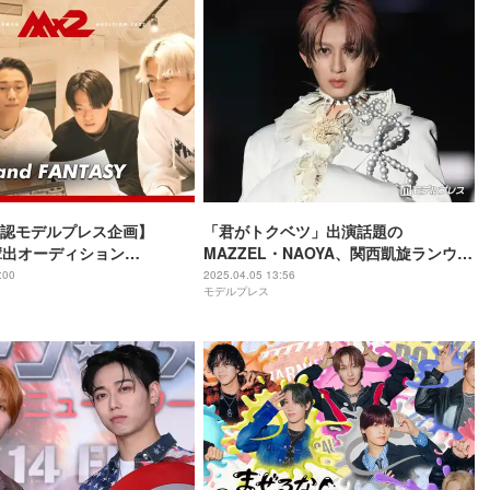
公認モデルプレス企画】
「君がトクベツ」出演話題の
L輩出オーディション
MAZZEL・NAOYA、関西凱旋ランウェ
ONx2」検定～あなたは何問正
イ 全身白スーツで抜群スタイル【TGC
:00
2025.04.05 13:56
モデルプレス
～
大阪・関西万博】