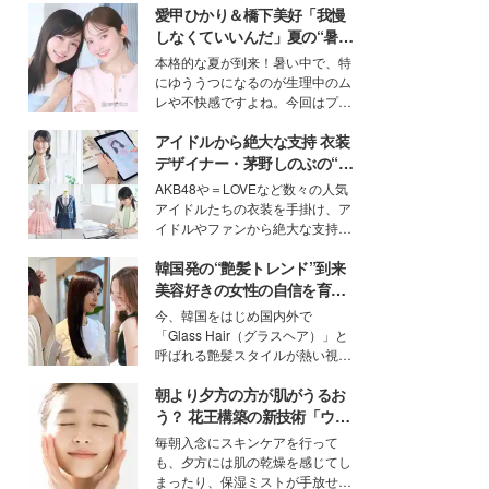
愛甲ひかり＆橋下美好「我慢
しなくていいんだ」夏の“暑さ
対策”の新しい選択肢とは？
本格的な夏が到来！暑い中で、特
にゆううつになるのが生理中のム
レや不快感ですよね。今回はプラ
イベートでも仲良しで旅行好きな
アイドルから絶大な支持 衣装
モデル・愛甲ひかりさんと橋下美
好さんを迎えて本音で女子会トー
デザイナー・茅野しのぶの“可
ク。猛暑のお出かけを快適に過ご
愛い”を作る美学＜「シチズン
AKB48や＝LOVEなど数々の人気
すヒントや、2人が感動した夏の
クロスシー」インタビュー＞
アイドルたちの衣装を手掛け、ア
生理の新常識にも迫りました。
イドルやファンから絶大な支持を
得る、株式会社オサレカンパニー
韓国発の“艶髪トレンド”到来
取締役兼クリエイティブディレク
ター・茅野しのぶ。一人ひとりの
美容好きの女性の自信を育む
個性に寄り添い、魅力を引き出す
「ヘアケア事情」って？
今、韓国をはじめ国内外で
衣装作りは、多くの女性たちに勇
「Glass Hair（グラスヘア）」と
気と自信を与え続けている。
呼ばれる艶髪スタイルが熱い視線
を集めています。メイクやファッ
朝より夕方の方が肌がうるお
ションの完成度を高めるベースと
して、“髪そのものの美しさ”に改
う？ 花王構築の新技術「ウォ
めて注目する人が増えている様
ーターキャプチャリングスキ
毎朝入念にスキンケアを行って
子。今回は、そんな憧れの艶やか
ン（捕水肌）」がスキンケア
も、夕方には肌の乾燥を感じてし
な髪を日常で叶える、美容好きの
の常識を変える予感
まったり、保湿ミストが手放せな