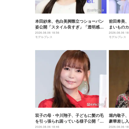
本田紗来、色白美脚際立つショーパン
前田希美、
姿公開「スタイル良すぎ」「透明感が
まいものカ
増してる」の声
食卓公開「
2026.08.06 18:56
2026.08.06 18
モデルプレス
モデルプレス
けがおしゃ
双子の母・中川翔子、子どもに髪の毛
堀内敬子、
を引っ張られ困っている様子公開「マ
豪華差し入
マあるある」「乱れっぷりに笑った」
「これは嬉
2026.08.06 18:46
2026.08.06 18