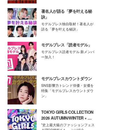
著名人が語る「夢を叶える秘
訣」
モデルプレス独自取材！著名人が
語る「夢を叶える秘訣」
モデルプレス「読者モデル」
モデルプレス読者モデル 新メンバ
ー加入！
モデルプレスカウントダウン
SNS影響力トレンド俳優・女優を
特集「モデルプレスカウントダウ
ン」
TOKYO GIRLS COLLECTION
2026 AUTUMN/WINTER × モ
デルプレス
"史上最大級のファッションフェス
タ"TGC情報をたっぷり紹介