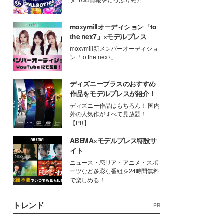
moxymillオーディション「to
the nex7」×モデルプレス
moxymill新メンバーオーディショ
ン「to the nex7」
ディズニープラスのおすすめ
作品をモデルプレスが紹介！
ディズニー作品はもちろん！ 国内
外の人気作がすべて見放題！
【PR】
ABEMA×モデルプレス特設サ
イト
ニュース・恋リア・アニメ・スポ
ーツなど多彩な番組を24時間無料
で楽しめる！
トレンド
PR