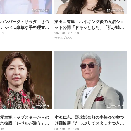
ハンバーグ・サラダ・さつ
須田亜香里、ハイキング後の入浴ショ
ナッペ…豪華な手料理並ぶ
ット公開「ドキッとした」「肌が綺
全部美味しそう」「盛り付
麗」と反響
:52
2026.08.06 18:50
モデルプレス
れ」と絶賛の声
元宝塚トップスターからの
小沢仁志、野球試合前の半熟ゆで卵つ
れ披露「レベルが違う」
け麺披露「たっぷりでスタミナつきそ
しすぎる」と反響
う」「絶妙な火加減で最高」
:46
2026.08.06 18:38