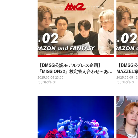
【BMSG公認モデルプレス企画】
【BMSG
「MISSIONx2」検定答え合わせ～あな
MAZZE
たの成績は？～
「MISSI
2025.05.05 23:00
2025.05.05 12
モデルプレス
モデルプレス
解できる？