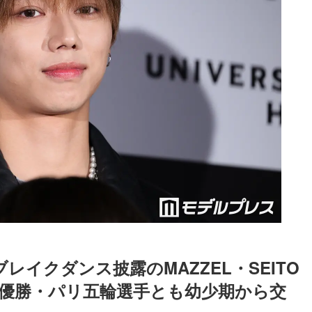
なブレイクダンス披露のMAZZEL・SEITO
国優勝・パリ五輪選手とも幼少期から交
Loaded
:
87.03%