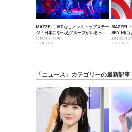
MAZZEL、MCなしノンストップステー
MAZZEL
ジ「日本にやべえグループがいるって
SKY-H
証明してやる」【The Performance】
を救われた
2025.03.31 11:58
2025.02.13 23
モデルプレス
モデルプレス
アメリカ：
ド】
「ニュース」カテゴリーの最新記事