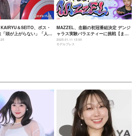
・KAIRYU＆SEITO、ボス・
MAZZEL、念願の初冠番組決定 デンジ
Iには「頭が上がらない」「人生
ャラス実験バラエティーに挑戦【まぜ
」尊敬語る【キャプテン・
るな！MAZZEL】
:25
2025.01.11 13:00
モデルプレス
ブレイブ・ニュー・ワール