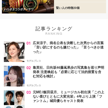
賢い人の特徴20個
ハリポタコラボドーナツ
記事ランキング
RANKING
01
広末涼子、病名公表を決断した次男からの言葉
「言い訳にするのも嫌だった」「言うべきか迷
った」
モデルプレス
02
集英社、日向坂46藤嶌果歩の写真集を巡り声明
発表 注意喚起も「必要に応じて法的措置を含
む対応を検討」
モデルプレス
03
元ME:I飯田栞月、ミュージカル初出演「この上
ない喜びとともに大変光栄」4年ぶり上演「フ
ァントム」城田優らキャスト発表