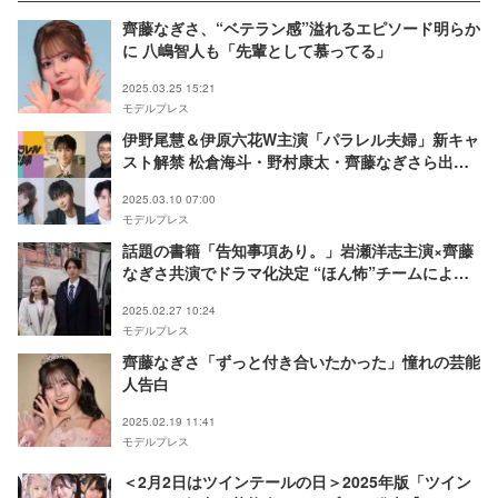
齊藤なぎさ、“ベテラン感”溢れるエピソード明らか
に 八嶋智人も「先輩として慕ってる」
2025.03.25 15:21
モデルプレス
伊野尾慧＆伊原六花W主演「パラレル夫婦」新キャ
スト解禁 松倉海斗・野村康太・齊藤なぎさら出演
決定
2025.03.10 07:00
モデルプレス
話題の書籍「告知事項あり。」岩瀬洋志主演×齊藤
なぎさ共演でドラマ化決定 “ほん怖”チームによる
実話ホラー
2025.02.27 10:24
モデルプレス
齊藤なぎさ「ずっと付き合いたかった」憧れの芸能
人告白
2025.02.19 11:41
モデルプレス
＜2月2日はツインテールの日＞2025年版「ツイン