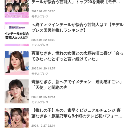
テールが似合う芸能人」トップ20を発表【モデル
プレス国民的推しランキング】
2025.02.02 08:00
モデルプレス
＜終了＞ツインテールが似合う芸能人は？【モデル
プレス国民的推しランキング】
2025.01.22 18:00
モデルプレス
齊藤なぎさ、憧れの女優との念願共演に喜び「会っ
てみたいなとずっと言い続けていた」
2025.01.20 13:57
モデルプレス
齊藤なぎさ、新ヘアでイメチェン「透明感すごい」
「天使」と悶絶の声
2025.01.05 10:51
モデルプレス
【推しの子】あの、素早くビジュアルチェンジ 齊
藤なぎさ・原菜乃華らB小町のテレビ初パフォーマ
ンスに絶賛の声「漫画の中に入った気分」【Mステ
2024.12.27 22:01
SUPER LIVE 2024】