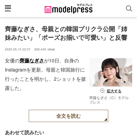
齊藤なぎさ、母親との韓国プリクラ公開「姉
妹みたい」「ポーズお揃いで可愛い」と反響
2025.05.10 22:07
265,445
views
女優の
齊藤なぎさ
が10日、自身の
Instagramを更新。母親と韓国旅行に
行ったことを明かし、2ショットを披
露した。
拡大する
齊藤なぎさ（C）モデル
プレス
全文を読む
あわせて読みたい