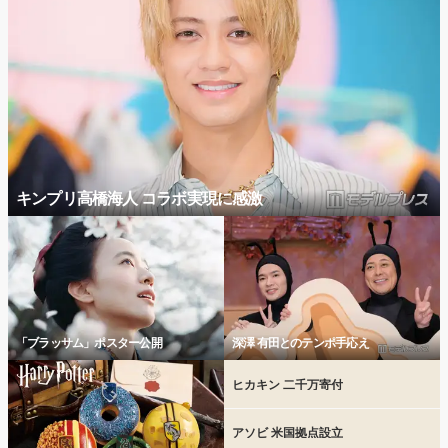
キンプリ高橋海人 コラボ実現に感激
「ブラッサム」ポスター公開
深澤 有田とのテンポ手応え
ヒカキン 二千万寄付
アソビ 米国拠点設立