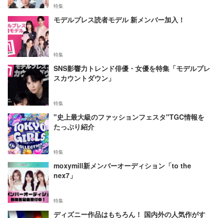
特集
モデルプレス読者モデル 新メンバー加入！
特集
SNS影響力トレンド俳優・女優を特集「モデルプレ
スカウントダウン」
特集
"史上最大級のファッションフェスタ"TGC情報を
たっぷり紹介
特集
moxymill新メンバーオーディション「to the
nex7」
特集
ディズニー作品はもちろん！ 国内外の人気作がす