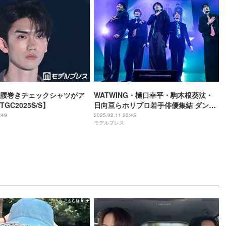
腰巻きチェックシャツがア
WATWING・樋口幸平・駒木根葵汰・
GC2025S/S】
日向亘らホリプロ若手俳優集結 ダンス
＆ボーカル・バンド・オリジナル曲で
:49
2025.02.11 20:45
モデルプレス
魅了【Horipro Actors Live～episode
4～】