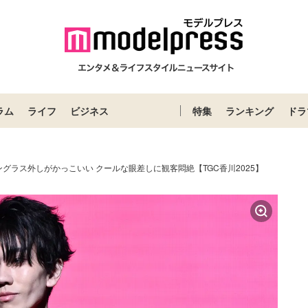
ラム
ライフ
ビジネス
特集
ランキング
ドラ
グラス外しがかっこいい クールな眼差しに観客悶絶【TGC香川2025】