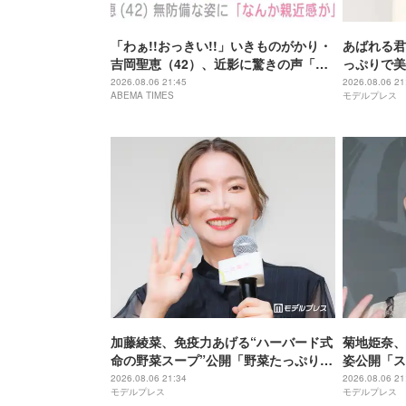
「わぁ!!おっきい!!」いきものがかり・
あばれる君
吉岡聖恵（42）、近影に驚きの声「な
っぷりで美
にこれ…大好き」「なんか親近感が」
が出てそう
2026.08.06 21:45
2026.08.06 21
ABEMA TIMES
モデルプレス
加藤綾菜、免疫力あげる“ハーバード式
菊地姫奈、
命の野菜スープ”公開「野菜たっぷりで
姿公開「ス
美味しそう」「栄養満点ですね」と反
ぎる」と話
2026.08.06 21:34
2026.08.06 21
モデルプレス
モデルプレス
響