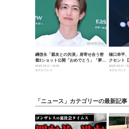
綱啓永「親友との共演」肩寄せ合う密
樋口幸平、
着2ショット公開「おめでとう」「夢が
クセント【T
叶ってよかった」の声
2025.03.21 18:04
2025.03.01 15
モデルプレス
モデルプレス
「ニュース」カテゴリーの最新記事