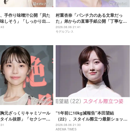
、手作り味噌汁公開「貝た
村重杏奈「パンチ力のある文章だっ
味しそう」「しっかり出汁
た」弟からの直筆手紙公開「丁寧な
」の声
字」「読みやすい」と反響
:43
2026.08.06 21:41
モデルプレス
胸元ざっくりキャミソール
“1年前に10kg減報告”本田望結
タイル抜群」「セクシーす
（22）、スタイル際立つ最新ショット
題
に反響「痩せた？」「ミトちゃんに似
:31
2026.08.06 21:30
ABEMA TIMES
てきた」