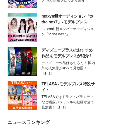
moxymillオーディション「to
the nex7」×モデルプレス
moxymill新メンバーオーディショ
ン「to the nex7」
ディズニープラスのおすすめ
作品をモデルプレスが紹介！
ディズニー作品はもちろん！ 国内
外の人気作がすべて見放題！
【PR】
TELASA×モデルプレス特設サ
イト
TELASAではドラマ・バラエティ
など幅広いジャンルの動画が全て
見放題！【PR】
ニュースランキング