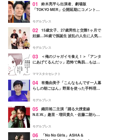
01
鈴木亮平ら出演者、劇場版
「TOKYO MER」公開延期にコメント
「現実のヒーローたちにチームMERから
最大の敬意とエールを」
モデルプレス
02
15歳女子、27歳男性と交際1ヶ月で
妊娠…36歳で孫誕生 波乱の人生に人気タ
レント思わずツッコミ「だいぶ危ねえ
よ！」
モデルプレス
03
＜俺のジャガイモ食え！＞「アンタ
にあげてるんだッ」恐怖で鳥肌…もはや
ストーカー？【第3話まんが】
ママスタ☆セレクト
04
有働由美子「こんなもんです一人暮
らしの朝ごはん」野菜を使った手料理公
開「作ってみたい」「ヘルシーで美味し
そう」と反響
モデルプレス
05
織田裕二主演「踊る大捜査線
N.E.W.」趣里・増田貴久・佐藤二朗ら新
メンバー紹介映像解禁 各キャラクター象
徴する“謎のキーワード”も
モデルプレス
06
「No No Girls」ASHA＆