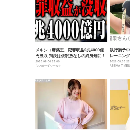
メキシコ麻薬王、犯罪収益2兆4000億
執行猶予中
円没収 判決は仮釈放なしの終身刑に！
レーニング
「痩せ過ぎ
2026.08.06 23:00
2026.08.06 22
らいばーずワールド
ABEMA TIMES