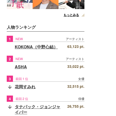
もっとみる
人物ランキング
1
NEW
アーティスト
KOKONA（中野心結）
63,123 pt.
2
NEW
アーティスト
ASHA
33,022 pt.
3
前回 1 位
女優
花岡すみれ
32,515 pt.
4
前回 2 位
俳優
タナパック・ジョンジャ
26,755 pt.
イパー