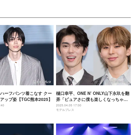
ハーフパンツ着こなす クー
樋口幸平、ONE N’ ONLY山下永玖を翻
アップ姿【TGC熊本2025】
弄「ピュアさに僕も楽しくなっちゃっ
て」【MADDER（マダー）その事件、
:40
2025.04.05 17:00
モデルプレス
ワタシが犯人です】