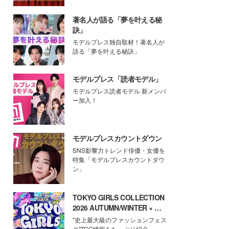
著名人が語る「夢を叶える秘
訣」
モデルプレス独自取材！著名人が
語る「夢を叶える秘訣」
モデルプレス「読者モデル」
モデルプレス読者モデル 新メンバ
ー加入！
モデルプレスカウントダウン
SNS影響力トレンド俳優・女優を
特集「モデルプレスカウントダウ
ン」
TOKYO GIRLS COLLECTION
2026 AUTUMN/WINTER × モ
デルプレス
"史上最大級のファッションフェス
タ"TGC情報をたっぷり紹介