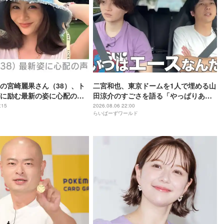
の宮崎麗果さん（38）、ト
二宮和也、東京ドームを1人で埋める山
に励む最新の姿に心配の声
田涼介のすごさを語る「やっぱりあい
」「なんだか痛々しい…」
つはエース」
:15
2026.08.06 22:00
らいばーずワールド