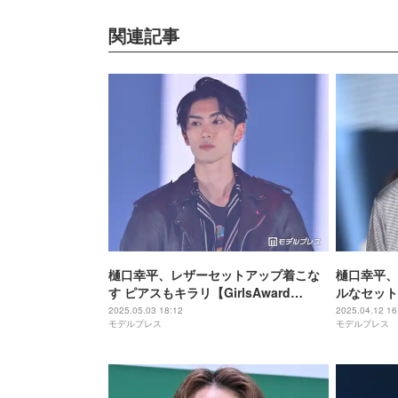
関連記事
樋口幸平、レザーセットアップ着こな
樋口幸平、
す ピアスもキラリ【GirlsAward
ルなセット
2025SS】
2025.05.03 18:12
2025.04.12 16
モデルプレス
モデルプレス