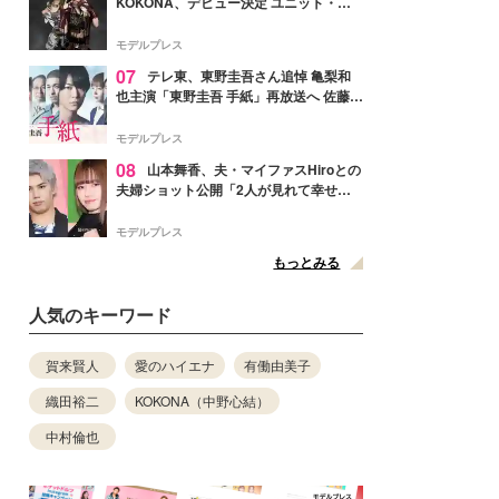
KOKONA、デビュー決定 ユニット・
TAKARAとしてセルフプロデュース楽曲
リリースへ
モデルプレス
07
テレ東、東野圭吾さん追悼 亀梨和
也主演「東野圭吾 手紙」再放送へ 佐藤隆
太・本田翼・中村倫也ら出演
モデルプレス
08
山本舞香、夫・マイファスHiroとの
夫婦ショット公開「2人が見れて幸せ」
「仲の良さが伝わってくる」と反響
モデルプレス
もっとみる
人気のキーワード
賀来賢人
愛のハイエナ
有働由美子
織田裕二
KOKONA（中野心結）
中村倫也