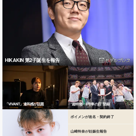
HIKAKIN 第2子誕生を報告
「VIVANT」違和感が話題
“超特急・8号車の日”登録
ボイメンが改名・契約終了
山崎怜奈が妊娠生報告