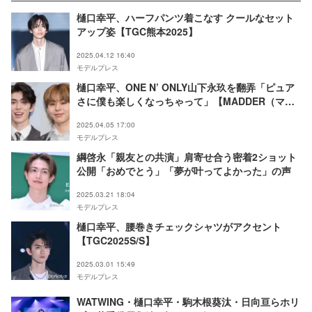
樋口幸平、ハーフパンツ着こなす クールなセット
アップ姿【TGC熊本2025】
2025.04.12 16:40
モデルプレス
樋口幸平、ONE N’ ONLY山下永玖を翻弄「ピュア
さに僕も楽しくなっちゃって」【MADDER（マダ
ー）その事件、ワタシが犯人です】
2025.04.05 17:00
モデルプレス
綱啓永「親友との共演」肩寄せ合う密着2ショット
公開「おめでとう」「夢が叶ってよかった」の声
2025.03.21 18:04
モデルプレス
樋口幸平、腰巻きチェックシャツがアクセント
【TGC2025S/S】
2025.03.01 15:49
モデルプレス
WATWING・樋口幸平・駒木根葵汰・日向亘らホリ