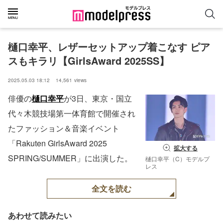
樋口幸平、レザーセットアップ着こなす ピア
スもキラリ【GirlsAward 2025SS】
2025.05.03 18:12
14,561
views
俳優の
樋口幸平
が3日、東京・国立
代々木競技場第一体育館で開催され
たファッション＆音楽イベント
「Rakuten GirlsAward 2025
拡大する
SPRING/SUMMER」に出演した。
樋口幸平（C）モデルプ
レス
全文を読む
あわせて読みたい