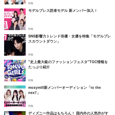
特集
モデルプレス読者モデル 新メンバー加入！
特集
SNS影響力トレンド俳優・女優を特集「モデルプレ
スカウントダウン」
特集
"史上最大級のファッションフェスタ"TGC情報を
たっぷり紹介
特集
moxymill新メンバーオーディション「to the
nex7」
特集
ディズニー作品はもちろん！ 国内外の人気作がす