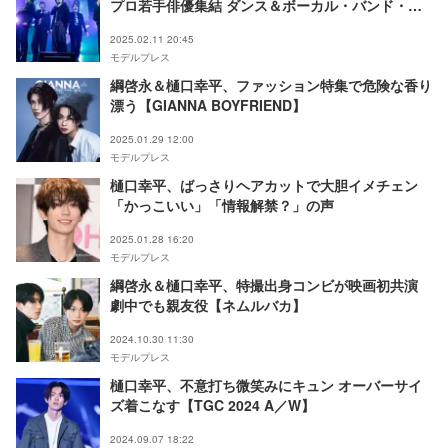
プロ若手俳優集結 ダンス＆ボーカル・バンド・オ
リジナル曲で魅了【Horipro Actors Live～
2025.02.11 20:45
episode 4～】
モデルプレス
綱啓永＆樋口幸平、ファッション特集で危険な香り
漂う【GIANNA BOYFRIEND】
2025.01.29 12:00
モデルプレス
樋口幸平、ばっさりヘアカットで大胆イメチェン
「かっこいい」「情報解禁？」の声
2025.01.28 16:20
モデルプレス
綱啓永＆樋口幸平、特撮出身コンビが映画初共演
劇中でも親友役【ネムルバカ】
2024.10.30 11:30
モデルプレス
樋口幸平、不意打ち微笑みにキュン オーバーサイ
ズ着こなす【TGC 2024 A／W】
2024.09.07 18:22