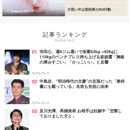
片思い中は逆効果なNG行動
バブみfaceの作り方
記事ランキング
RANKING
01
寺田心、週6ジム通いで体重62kg→82kgに
110kgのベンチプレス持ち上げる姿披露「胸板
の厚みすごい」「かっこいい」と反響
モデルプレス
02
中島歩、“明治時代の文豪”の玄孫だった「教科
書にも載っている」名前も先祖に由来
モデルプレス
03
及川光博、再婚発表 お相手は妊娠中「交際し
ておりました方と」