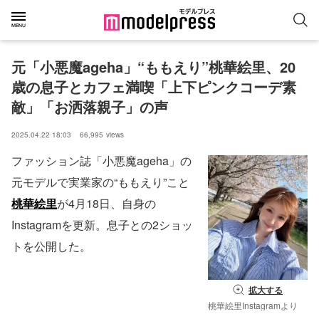
元「小悪魔ageha」“ももえり”桃華絵里、20
歳の息子とカフェ満喫「上下ピンクコーデ素
敵」「お洒落親子」の声
2025.04.22 18:03
66,995
views
ファッション誌「小悪魔ageha」の
元モデルで実業家の“ももえり”こと
桃華絵里
が4月18日、自身の
Instagramを更新。息子との2ショッ
トを公開した。
拡大する
桃華絵里Instagramより