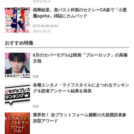
モデルプレス
桃華絵里、美バスト炸裂のセクシーCA姿で「小悪
魔ageha」姉誌にカムバック
2012.06.08 22:54
モデルプレス
おすすめ特集
8月のカバーモデルは映画「ブルーロック」の高橋
文哉
特集
各種エンタメ・ライフスタイルにまつわるランキン
グ＆読者アンケート結果を発表
特集
業界初！ 全プラットフォーム横断の大規模読者参
加型アワード