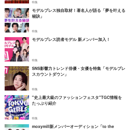
特集
モデルプレス独自取材！著名人が語る「夢を叶える
秘訣」
特集
モデルプレス読者モデル 新メンバー加入！
特集
SNS影響力トレンド俳優・女優を特集「モデルプレ
スカウントダウン」
特集
"史上最大級のファッションフェスタ"TGC情報を
たっぷり紹介
特集
moxymill新メンバーオーディション「to the