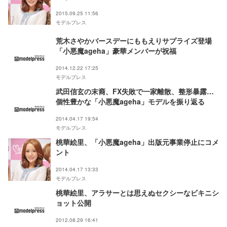
2015.09.25 11:56
モデルプレス
荒木さやかバースデーにももえりサプライズ登場
「小悪魔ageha」豪華メンバーが祝福
2014.12.22 17:25
モデルプレス
武田信玄の末裔、FX失敗で一家離散、整形暴露…
個性豊かな「小悪魔ageha」モデルを振り返る
2014.04.17 19:54
モデルプレス
桃華絵里、「小悪魔ageha」出版元事業停止にコメ
ント
2014.04.17 13:33
モデルプレス
桃華絵里、アラサーとは思えぬセクシーなビキニシ
ョット公開
2012.08.29 16:41