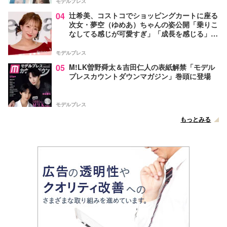
モデルプレス
04
辻希美、コストコでショッピングカートに座る
次女・夢空（ゆめあ）ちゃんの姿公開「乗りこ
なしてる感じが可愛すぎ」「成長を感じる」の
声
モデルプレス
05
M!LK曽野舜太＆吉田仁人の表紙解禁「モデル
プレスカウントダウンマガジン」巻頭に登場
モデルプレス
もっとみる