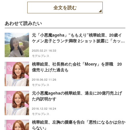
全文を読む
あわせて読みたい
元「小悪魔ageha」“ももえり”桃華絵里、20歳イ
ケメン息子とランチ満喫 2ショット披露に「カップ
ルみたい」「姉弟に見える」の声
2025.02.21 16:33
モデルプレス
桃華絵里、社長務めた会社「Moery」を辞職 20
億売り上げた過去も
2018.06.02 11:26
モデルプレス
元小悪魔agehaの桃華絵里、過去に20億円売上げ
た内訳明かす
2016.12.02 16:24
モデルプレス
桃華絵里、左胸の腫瘍を告白「悪性になるかは分か
らない」