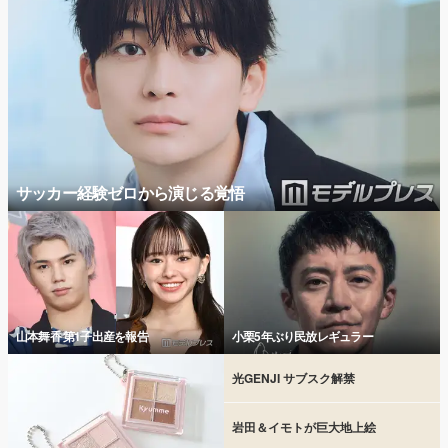
サッカー経験ゼロから演じる覚悟
山本舞香 第1子出産を報告
小栗5年ぶり民放レギュラー
光GENJI サブスク解禁
岩田＆イモトが巨大地上絵