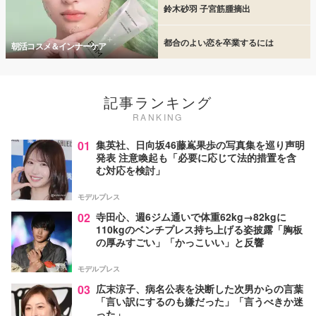
鈴木砂羽 子宮筋腫摘出
都合のよい恋を卒業するには
朝活コスメ＆インナーケア
記事ランキング
RANKING
01
集英社、日向坂46藤嶌果歩の写真集を巡り声明
発表 注意喚起も「必要に応じて法的措置を含
む対応を検討」
モデルプレス
02
寺田心、週6ジム通いで体重62kg→82kgに
110kgのベンチプレス持ち上げる姿披露「胸板
の厚みすごい」「かっこいい」と反響
モデルプレス
03
広末涼子、病名公表を決断した次男からの言葉
「言い訳にするのも嫌だった」「言うべきか迷
った」