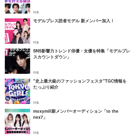
特集
モデルプレス読者モデル 新メンバー加入！
特集
SNS影響力トレンド俳優・女優を特集「モデルプレ
スカウントダウン」
特集
"史上最大級のファッションフェスタ"TGC情報を
たっぷり紹介
特集
moxymill新メンバーオーディション「to the
nex7」
特集