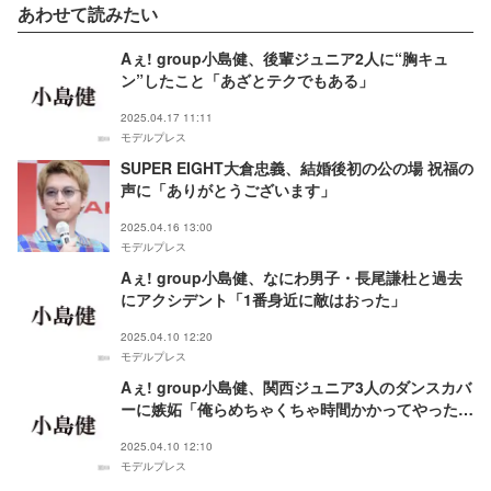
あわせて読みたい
Aぇ! group小島健、後輩ジュニア2人に“胸キュ
ン”したこと「あざとテクでもある」
2025.04.17 11:11
モデルプレス
SUPER EIGHT大倉忠義、結婚後初の公の場 祝福の
声に「ありがとうございます」
2025.04.16 13:00
モデルプレス
Aぇ! group小島健、なにわ男子・長尾謙杜と過去
にアクシデント「1番身近に敵はおった」
2025.04.10 12:20
モデルプレス
Aぇ! group小島健、関西ジュニア3人のダンスカバ
ーに嫉妬「俺らめちゃくちゃ時間かかってやったの
に」
2025.04.10 12:10
モデルプレス