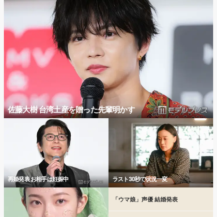
佐藤大樹 台湾土産を贈った先輩明かす
再婚発表 お相手は妊娠中
ラスト30秒で状況一変
「ウマ娘」声優 結婚発表