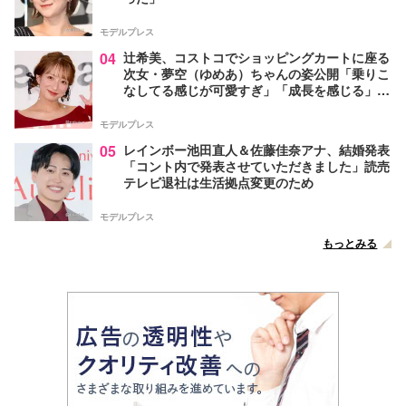
モデルプレス
04
辻希美、コストコでショッピングカートに座る
次女・夢空（ゆめあ）ちゃんの姿公開「乗りこ
なしてる感じが可愛すぎ」「成長を感じる」の
声
モデルプレス
05
レインボー池田直人＆佐藤佳奈アナ、結婚発表
「コント内で発表させていただきました」読売
テレビ退社は生活拠点変更のため
モデルプレス
もっとみる