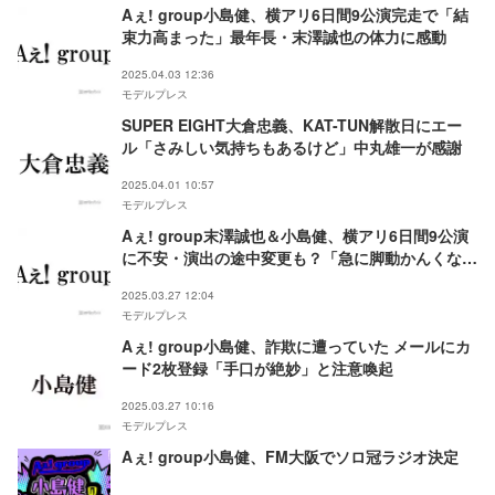
Aぇ! group小島健、横アリ6日間9公演完走で「結
束力高まった」最年長・末澤誠也の体力に感動
2025.04.03 12:36
モデルプレス
SUPER EIGHT大倉忠義、KAT-TUN解散日にエー
ル「さみしい気持ちもあるけど」中丸雄一が感謝
2025.04.01 10:57
モデルプレス
Aぇ! group末澤誠也＆小島健、横アリ6日間9公演
に不安・演出の途中変更も？「急に脚動かんくなっ
たりしそう」
2025.03.27 12:04
モデルプレス
Aぇ! group小島健、詐欺に遭っていた メールにカ
ード2枚登録「手口が絶妙」と注意喚起
2025.03.27 10:16
モデルプレス
Aぇ! group小島健、FM大阪でソロ冠ラジオ決定