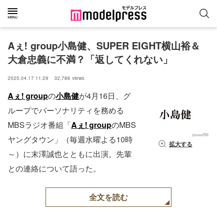
Aぇ! group小島健、SUPER EIGHT横山裕＆
大倉忠義に不満？「返してくれない」
2025.04.17 11:29
32,786
views
Aぇ! group
の
小島健
が4月16日、グ
ループでパーソナリティを務める
MBSラジオ番組「
Aぇ! group
のMBS
ヤングタウン」（毎週水曜よる10時
拡大する
～）に末澤誠也とともに出演。先輩
との連絡について語った。
全文を読む