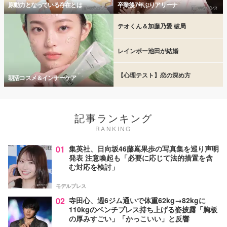
原動力となっている存在とは
卒業後7年ぶりアリーナ
テオくん＆加藤乃愛 破局
レインボー池田が結婚
【心理テスト】恋の深め方
朝活コスメ＆インナーケア
記事ランキング
RANKING
01
集英社、日向坂46藤嶌果歩の写真集を巡り声明
発表 注意喚起も「必要に応じて法的措置を含
む対応を検討」
モデルプレス
02
寺田心、週6ジム通いで体重62kg→82kgに
110kgのベンチプレス持ち上げる姿披露「胸板
の厚みすごい」「かっこいい」と反響