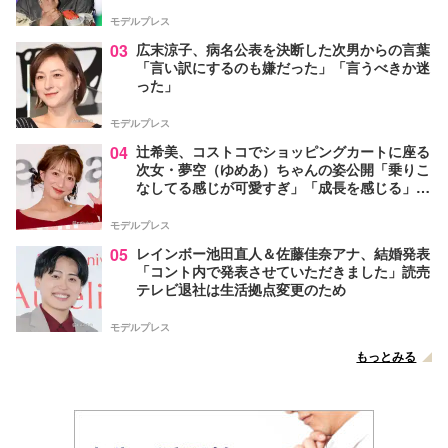
モデルプレス
03
広末涼子、病名公表を決断した次男からの言葉
「言い訳にするのも嫌だった」「言うべきか迷
った」
モデルプレス
04
辻希美、コストコでショッピングカートに座る
次女・夢空（ゆめあ）ちゃんの姿公開「乗りこ
なしてる感じが可愛すぎ」「成長を感じる」の
声
モデルプレス
05
レインボー池田直人＆佐藤佳奈アナ、結婚発表
「コント内で発表させていただきました」読売
テレビ退社は生活拠点変更のため
モデルプレス
もっとみる