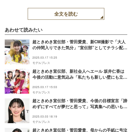
全文を読む
あわせて読みたい
超ときめき宣伝部・菅田愛貴、新CM撮影で「大人
の仲間入りできた気分」“宣伝部”としてチラシ配り
も
2025.03.17 15:25
モデルプレス
超ときめき宣伝部、新社会人へエール 坂井仁香は
今後の活動に意気込み「私たちも新しい壁にも立ち
向かって…」
2025.03.17 15:03
モデルプレス
超ときめき宣伝部・菅田愛貴、今後の目標宣言「諦
めずにすべてが夢だと思って」写真集への思いも語
る【すのあき】
2025.03.03 18:19
モデルプレス
超ときめき宣伝部・菅田愛貴、母からの手紙に号泣