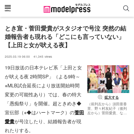
とき宣・菅田愛貴がスタジオで号泣 突然の結
婚報告者も現れる「どこにも言っていない」
【上田と女が吠える夜】
2025.03.19 06:00
41,345
views
19日放送の日本テレビ系「上田と女
が吠える夜 2時間SP」（よる9時～
※MLB試合延長により放送開始時間
変更の可能性あり）では、春の特大
拡大する
「愚痴祭り」を開催。超ときめき◆
（前列左から）須田亜香
里、野々村友紀子（後列
宣伝部（※◆はハートマーク）の
菅田
左から）菅田愛貴、なえ
なの、いぜん（C）日本
愛貴
が号泣したり、結婚報告者が現
テレビ
れたりする。