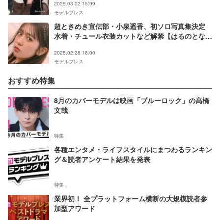
2025.03.02 15:09
モデルプレス
超ときめき宣伝部・小泉遥香、初ソロ写真集決定
水着・チュール衣装カットなど解禁【はるのとな
り。】
2025.02.28 18:00
モデルプレス
おすすめ特集
8月のカバーモデルは映画「ブルーロック」の高橋
文哉
特集
各種エンタメ・ライフスタイルにまつわるランキン
グ＆読者アンケート結果を発表
特集
業界初！ 全プラットフォーム横断の大規模読者参
加型アワード