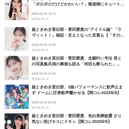
「ボロボロだけどかわいい？」報道陣にキュートな
呼びかけも【すのあき】
2025.03.03 18:10
モデルプレス
超ときめき宣伝部・菅田愛貴の“アイドル論” 「ラ
ヴィット！」秘話・支えとなった言葉も【「すのあ
き」インタビュー後編】
2025.03.03 12:00
モデルプレス
超ときめき宣伝部・菅田愛貴、念願叶い号泣 母と
の写真集共演の裏側も語る「何回も断られた」
【「すのあき」インタビュー前編】
2025.03.03 07:00
モデルプレス
超ときめき宣伝部、3曲パフォーマンスに歓声止ま
ず ドームに圧巻歌声響かせる【関コレ2025S/S】
2025.03.02 20:53
モデルプレス
超ときめき宣伝部・菅田愛貴、色白美脚披露 さり
気ない投げキスにドキッ【関コレ2025S/S】