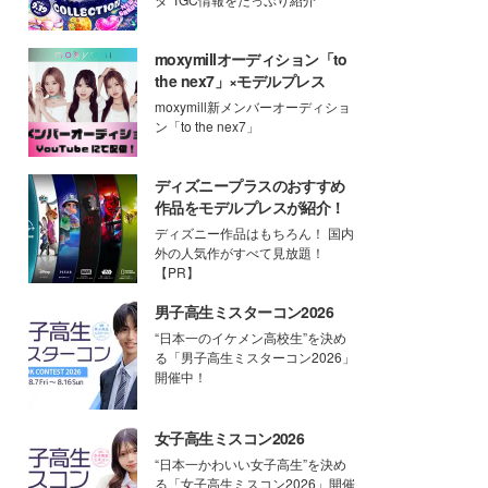
moxymillオーディション「to
the nex7」×モデルプレス
moxymill新メンバーオーディショ
ン「to the nex7」
ディズニープラスのおすすめ
作品をモデルプレスが紹介！
ディズニー作品はもちろん！ 国内
外の人気作がすべて見放題！
【PR】
男子高生ミスターコン2026
“日本一のイケメン高校生”を決め
る「男子高生ミスターコン2026」
開催中！
女子高生ミスコン2026
“日本一かわいい女子高生”を決め
る「女子高生ミスコン2026」開催