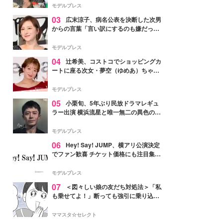
「かっこいい」と反響
モデルプレス
03
広末涼子、病名公表を決断した次男
からの言葉「言い訳にするのも嫌だっ
た」「言うべきか迷った」
モデルプレス
04
辻希美、コストコでショッピングカ
ートに座る次女・夢空（ゆめあ）ちゃん
の姿公開「乗りこなしてる感じが可愛す
ぎ」「成長を感じる」の声
モデルプレス
05
小栗旬、5年ぶり民放ドラマレギュ
ラー出演 横浜流星と唯一無二の異色のバ
ディで初共演【LOST10】
モデルプレス
06
Hey! Say! JUMP、横アリ公演決定
でファン歓喜 チケット価格にも注目集ま
る「激アツ」「平成に戻ったみたい」
モデルプレス
07
＜図々しい娘の友だち対処法＞「私
も乗せてよ！」断っても強引に乗り込ん
でくる友だち【第1話まんが】
ママスタ☆セレクト