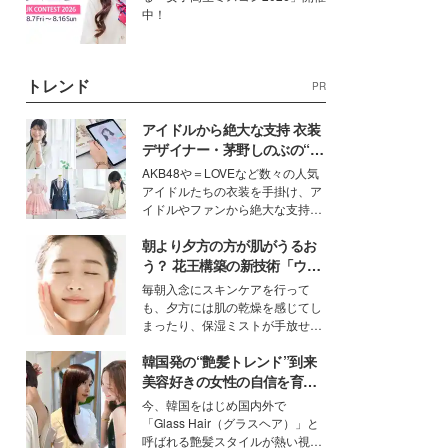
中！
トレンド
PR
アイドルから絶大な支持 衣装
デザイナー・茅野しのぶの“可
愛い”を作る美学＜「シチズン
AKB48や＝LOVEなど数々の人気
クロスシー」インタビュー＞
アイドルたちの衣装を手掛け、ア
イドルやファンから絶大な支持を
得る、株式会社オサレカンパニー
朝より夕方の方が肌がうるお
取締役兼クリエイティブディレク
ター・茅野しのぶ。一人ひとりの
う？ 花王構築の新技術「ウォ
個性に寄り添い、魅力を引き出す
ーターキャプチャリングスキ
毎朝入念にスキンケアを行って
衣装作りは、多くの女性たちに勇
ン（捕水肌）」がスキンケア
も、夕方には肌の乾燥を感じてし
気と自信を与え続けている。
の常識を変える予感
まったり、保湿ミストが手放せな
いという読者も多いのでは？そん
韓国発の“艶髪トレンド”到来
な美容の常識を大きく変える可能
性を秘めた、革新的な「Water
美容好きの女性の自信を育む
Capturing Skin（ウォーターキャ
「ヘアケア事情」って？
今、韓国をはじめ国内外で
プチャリングスキン：捕水肌）」
「Glass Hair（グラスヘア）」と
技術を、花王が構築した。
呼ばれる艶髪スタイルが熱い視線