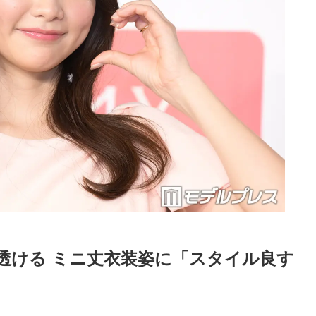
透ける ミニ丈衣装姿に「スタイル良す
Loaded
:
52.23%