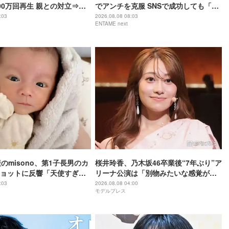
00万回再生 親との対立⇒ア
でアンチを克服 SNSで成功しても「全
「動画全消し」の軌跡
部猫のため」21歳の素顔
:03
2026.08.08 08:03
ENTAME next
のmisono、第1子長男のカ
桜井玲香、乃木坂46卒業後“7年ぶり”ア
ョットに反響「天使すぎ
リーナ公演は「別物みたいな感覚があ
る」【New HISTORY COMING】
:03
2026.08.08 04:00
モデルプレス