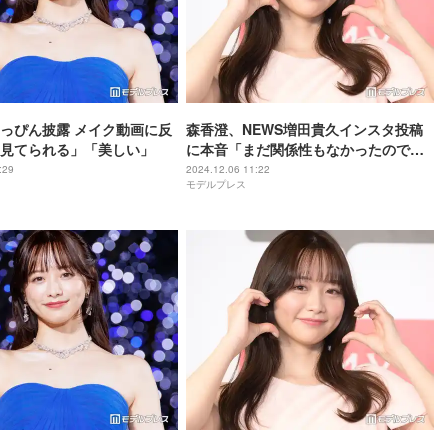
っぴん披露 メイク動画に反
森香澄、NEWS増田貴久インスタ投稿
見てられる」「美しい」
に本音「まだ関係性もなかったので止
められなかった」
:29
2024.12.06 11:22
モデルプレス