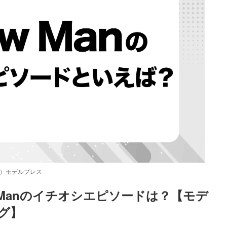
C）モデルプレス
 Manのイチオシエピソードは？【モデ
グ】
Loaded
:
87.03%