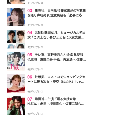
モデルプレス
03
集英社、日向坂46藤嶌果歩の写真集
を巡り声明発表 注意喚起も「必要に応じ
て法的措置を含む対応を検討」
モデルプレス
04
元ME:I飯田栞月、ミュージカル初出
演「この上ない喜びとともに大変光栄」
4年ぶり上演「ファントム」城田優らキ
ャスト発表
モデルプレス
05
テレ東、東野圭吾さん追悼 亀梨和
也主演「東野圭吾 手紙」再放送へ 佐藤隆
太・本田翼・中村倫也ら出演
モデルプレス
06
辻希美、コストコでショッピングカ
ートに座る次女・夢空（ゆめあ）ちゃん
の姿公開「乗りこなしてる感じが可愛す
ぎ」「成長を感じる」の声
モデルプレス
07
織田裕二主演「踊る大捜査線
N.E.W.」趣里・増田貴久・佐藤二朗ら新
メンバー紹介映像解禁 各キャラクター象
徴する“謎のキーワード”も
モデルプレス