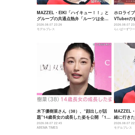
MAZZEL・EIKI「ハイキュー！！」と
ホロライブ
グループの共通点熱弁「ルーツは全然
VTube
違うんですけど」
に気づいて
2026.08.07 23:26
2026.08.07 23
モデルプレス
らいばーずワー
木下優樹菜さん（38）、“顔出しが話
MAZZEL
題”14歳長女の成長した姿を公開 「14
緒に行きた
歳とは思えぬオトナっぽさ」「優樹菜
ーブするま
2026.08.07 22:45
2026.08.07 22
ABEMA TIMES
モデルプレス
ちゃんにそっくりすぎる」など反響