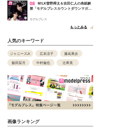
08
M!LK曽野舜太＆吉田仁人の表紙解
禁「モデルプレスカウントダウンマガジ
ン」巻頭に登場
モデルプレス
もっとみる
人気のキーワード
ジャニーズJr.
広末涼子
藤嶌果歩
飯田栞月
中村倫也
辻希美
画像ランキング