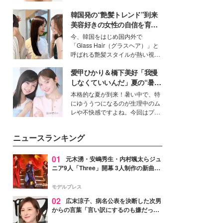
いという読者も多いのでは？そん
韓国発の“艶髪トレンド”到来
な美容の常識を大きく変える可能
性を秘めた、革新的な「Water
美容好きの女性の自信を育む
Capturing Skin（ウォーターキャ
「ヘアケア事情」って？
今、韓国をはじめ国内外で
プチャリングスキン：捕水肌）」
「Glass Hair（グラスヘア）」と
技術を、花王が構築した。
呼ばれる艶髪スタイルが熱い視線
を集めています。メイクやファッ
愛甲ひかり＆橋下美好「我慢
ションの完成度を高めるベースと
して、“髪そのものの美しさ”に改
しなくていいんだ」夏の“暑さ
めて注目する人が増えている様
対策”の新しい選択肢とは？
本格的な夏が到来！暑い中で、特
子。今回は、そんな憧れの艶やか
にゆううつになるのが生理中のム
な髪を日常で叶える、美容好きの
レや不快感ですよね。今回はプラ
女性たちのヘアケア事情を紹介し
イベートでも仲良しで旅行好きな
ます。
モデル・愛甲ひかりさんと橋下美
ニュースランキング
好さんを迎えて本音で女子会トー
ク。猛暑のお出かけを快適に過ご
すヒントや、2人が感動した夏の
01
元木湧・安嶋秀生・内村颯太らジュ
生理の新常識にも迫りました。
ニア9人「Three」開幕 3人制作の新曲＆
手描きセットに込めた想い「もっと前に
進んで夢を掴みたい」【ゲネプロレポ】
モデルプレス
02
広末涼子、病名公表を決断した次男
からの言葉「言い訳にするのも嫌だっ
た」「言うべきか迷った」