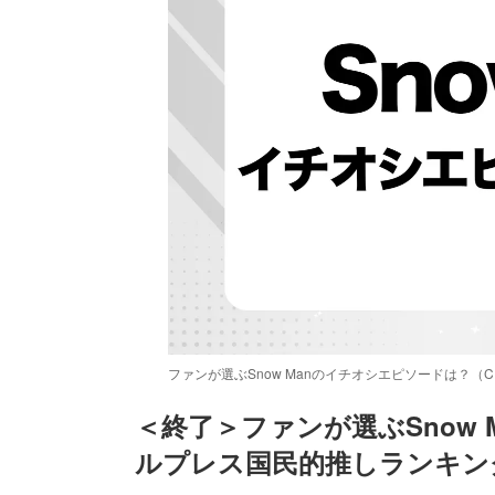
ファンが選ぶSnow Manのイチオシエピソードは？（
＜終了＞ファンが選ぶSnow
ルプレス国民的推しランキン
/
Unmute