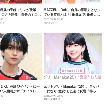
所属の宝鐘マリンが後輩
MAZZEL・RAN、自身の原動力となっ
rのすごさを語る「自分のすごさ
ている存在とは「1番身近で1番偉大な
ない」
存在」
:00
2026.08.07 22:59
ルド
モデルプレス
・EIKI、体験型イベントに一
元リトグリ・Manaka（25）、ラッパ
い人物明かす「ナイスレシ
ーになり“激変”した姿に反響「待っ
で終わらない」
て」「昔から見てるけど 最近ずっと可
:38
2026.08.07 22:30
ABEMA TIMES
愛くなってる」