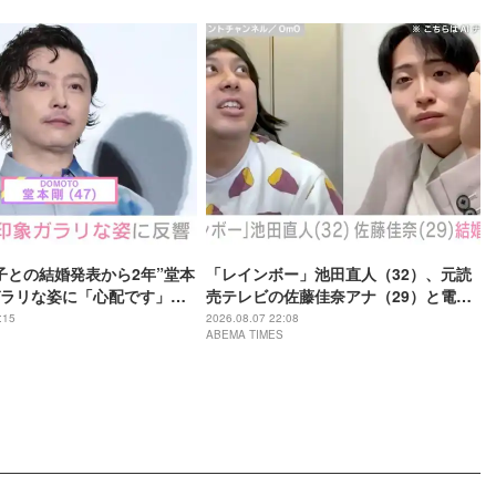
子との結婚発表から2年”堂本
「レインボー」池田直人（32）、元読
ラリな姿に「心配です」
売テレビの佐藤佳奈アナ（29）と電撃
の？」などさまざまな声
結婚「ジャンボより先とは」「かなり
:15
2026.08.07 22:08
ABEMA TIMES
びっくり！」など驚きの声