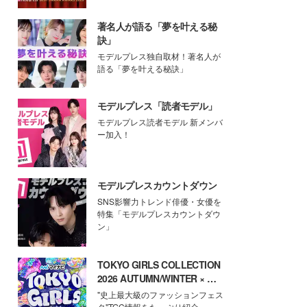
著名人が語る「夢を叶える秘
訣」
モデルプレス独自取材！著名人が
語る「夢を叶える秘訣」
モデルプレス「読者モデル」
モデルプレス読者モデル 新メンバ
ー加入！
モデルプレスカウントダウン
SNS影響力トレンド俳優・女優を
特集「モデルプレスカウントダウ
ン」
TOKYO GIRLS COLLECTION
2026 AUTUMN/WINTER × モ
デルプレス
"史上最大級のファッションフェス
タ"TGC情報をたっぷり紹介