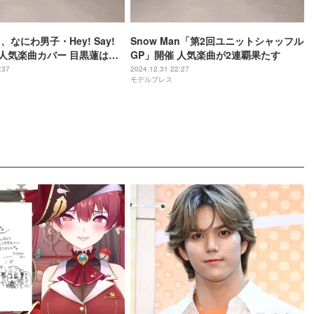
n、なにわ男子・Hey! Say!
Snow Man「第2回ユニットシャッフル
の人気楽曲カバー 目黒蓮は
GP」開催 人気楽曲が2連覇果たす
VE」セリフをクールに披露
:37
2024.12.31 22:27
モデルプレス