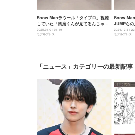
Snow Manラウール「タイプロ」視聴
Snow Ma
していた「風磨くんが見てるんじゃな
JUMPら
いかと思って」
「初心LO
2025.01.01 01:19
2024.12.31 22
モデルプレス
モデルプレス
「ニュース」カテゴリーの最新記事