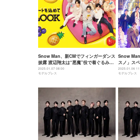
Snow Man、新CMでフィンガーダンス
Snow 
披露 渡辺翔太は“悪魔”役で着ぐるみ衣
スノ」スペ
装に照れ
31人のゲ
2025.01.07 08:00
2025.01.06 11
モデルプレス
モデルプレス