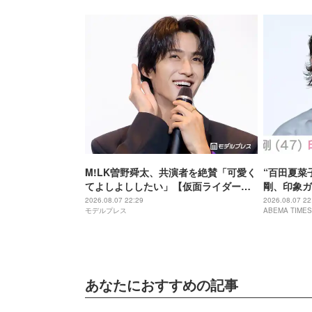
M!LK曽野舜太、共演者を絶賛「可愛く
“百田夏菜
てよしよししたい」【仮面ライダーゼ
剛、印象ガ
ッツ さよならのミッション】
「匂わせな
2026.08.07 22:29
2026.08.07 22
モデルプレス
ABEMA TIMES
あなたにおすすめの記事