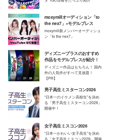
moxymillオーディション「to
the nex7」×モデルプレス
moxymill新メンバーオーディショ
ン「to the nex7」
ディズニープラスのおすすめ
作品をモデルプレスが紹介！
ディズニー作品はもちろん！ 国内
外の人気作がすべて見放題！
【PR】
男子高生ミスターコン2026
“日本一のイケメン高校生”を決め
る「男子高生ミスターコン2026」
開催中！
女子高生ミスコン2026
“日本一かわいい女子高生”を決め
る「女子高生ミスコン2026」開催