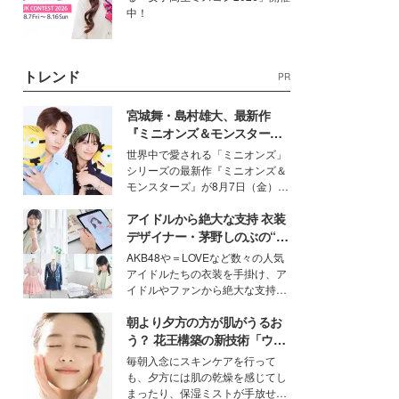
中！
トレンド
PR
宮城舞・島村雄大、最新作
『ミニオンズ＆モンスター
ズ』の魅力熱弁 ハチャメチャ
世界中で愛される「ミニオンズ」
だけじゃない“友情と絆”に感
シリーズの最新作『ミニオンズ＆
動
モンスターズ』が8月7日（金）に
公開。モデルプレスでは、“大のミ
アイドルから絶大な支持 衣装
ニオン好き”という共通点を持つモ
デルの宮城舞と島村雄大の特別対
デザイナー・茅野しのぶの“可
談をお届け！それぞれの視点か
愛い”を作る美学＜「シチズン
AKB48や＝LOVEなど数々の人気
ら、今作ならではの魅力や予想外
クロスシー」インタビュー＞
アイドルたちの衣装を手掛け、ア
の感動をもたらす奥深いストーリ
イドルやファンから絶大な支持を
ーについて熱く語り合ってもらっ
得る、株式会社オサレカンパニー
た。
朝より夕方の方が肌がうるお
取締役兼クリエイティブディレク
ター・茅野しのぶ。一人ひとりの
う？ 花王構築の新技術「ウォ
個性に寄り添い、魅力を引き出す
ーターキャプチャリングスキ
毎朝入念にスキンケアを行って
衣装作りは、多くの女性たちに勇
ン（捕水肌）」がスキンケア
も、夕方には肌の乾燥を感じてし
気と自信を与え続けている。
の常識を変える予感
まったり、保湿ミストが手放せな