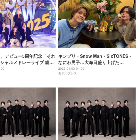
Man、デビュー5周年記念「それ
キンプリ・Snow Man・SixTONES・
シャルメドレーライブ 総勢
なにわ男子…大晦日盛り上げた
ストも登場
STARTO社タレント生配信に反響殺到
:00
2025.01.03 04:00
モデルプレス
「1日とても充実」「一緒に年を越せて
嬉しかった」