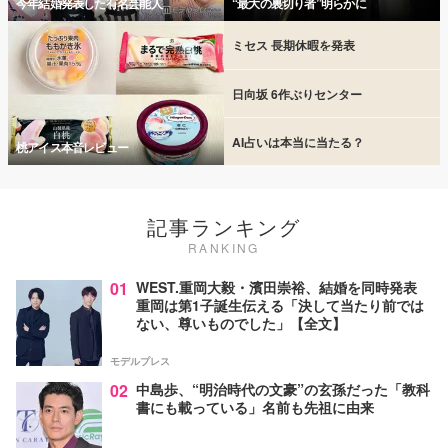
今年結婚発表した有名芸能人
“最大の裏切り者”明らかに
ミセス 長期休暇を発表
日向坂 6作ぶりセンター
AI占いは本当に当たる？
桃アイス本音レビュー
記事ランキング
RANKING
01
WEST.重岡大毅・濱田崇裕、結婚を同時発表
重岡は第1子誕生伝える「決して当たり前では
ない、尊いものでした」【全文】
モデルプレス
02
中島歩、“明治時代の文豪”の玄孫だった「教科
書にも載っている」名前も先祖に由来