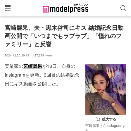
宮崎麗果、夫・黒木啓司にキス 結婚記念日動
画公開で「いつまでもラブラブ」「憧れのフ
ァミリー」と反響
2024.12.20 20:19
427,229
views
実業家の
宮崎麗果
が18日、自身の
Instagramを更新。3回目の結婚記念
日にキス動画を公開した。
拡大する
宮崎麗果さんInstagramよ
り