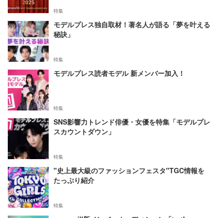
特集
モデルプレス独自取材！著名人が語る「夢を叶える
秘訣」
特集
モデルプレス読者モデル 新メンバー加入！
特集
SNS影響力トレンド俳優・女優を特集「モデルプレ
スカウントダウン」
特集
"史上最大級のファッションフェスタ"TGC情報を
たっぷり紹介
特集