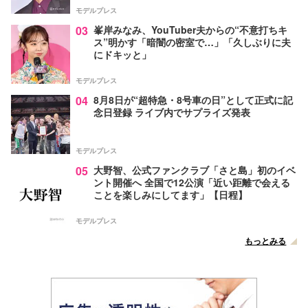
モデルプレス
03
峯岸みなみ、YouTuber夫からの“不意打ちキ
ス”明かす「暗闇の密室で…」「久しぶりに夫
にドキッと」
モデルプレス
04
8月8日が“超特急・8号車の日”として正式に記
念日登録 ライブ内でサプライズ発表
モデルプレス
05
大野智、公式ファンクラブ「さと島」初のイベ
ント開催へ 全国で12公演「近い距離で会える
ことを楽しみにしてます」【日程】
モデルプレス
もっとみる