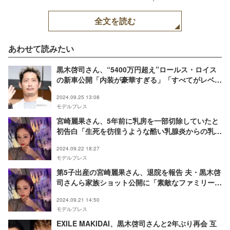
全文を読む
あわせて読みたい
黒木啓司さん、“5400万円超え”ロールス・ロイス
の新車公開「内装が豪華すぎる」「すべてがレベ
チ」と反響続々
2024.09.25 13:08
モデルプレス
宮崎麗果さん、5年前に乳房を一部切除していたと
初告白「生死を彷徨うような酷い乳腺炎からの乳房
の一部が壊死して」
2024.09.22 18:27
モデルプレス
第5子出産の宮崎麗果さん、退院を報告 夫・黒木啓
司さんら家族ショット公開に「素敵なファミリー」
の声
2024.09.21 14:50
モデルプレス
EXILE MAKIDAI、黒木啓司さんと2年ぶり再会 互