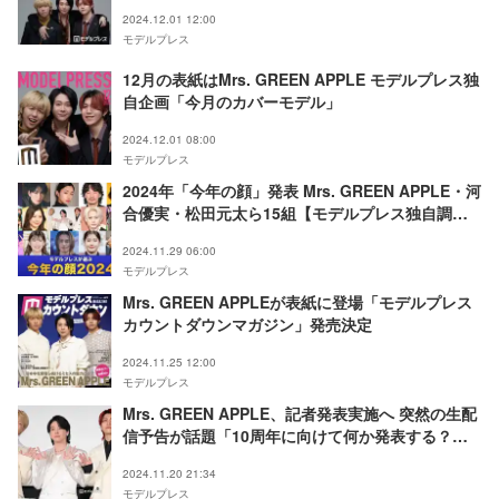
さら頑張るしかないでしょう」【モデルプレスイン
2024.12.01 12:00
タビュー】
モデルプレス
12月の表紙はMrs. GREEN APPLE モデルプレス独
自企画「今月のカバーモデル」
2024.12.01 08:00
モデルプレス
2024年「今年の顔」発表 Mrs. GREEN APPLE・河
合優実・松田元太ら15組【モデルプレス独自調
査】
2024.11.29 06:00
モデルプレス
Mrs. GREEN APPLEが表紙に登場「モデルプレス
カウントダウンマガジン」発売決定
2024.11.25 12:00
モデルプレス
Mrs. GREEN APPLE、記者発表実施へ 突然の生配
信予告が話題「10周年に向けて何か発表する？」
「嬉しい知らせかな」
2024.11.20 21:34
モデルプレス