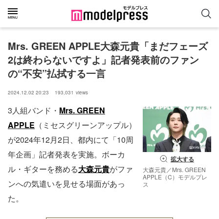
Mrs. GREEN APPLE大森元貴「まだフェーズ
2は終わらないですよ」記者発表前のファン
の“不安”払拭する一言
2024.12.02 20:23
193,031
views
3人組バンド・
Mrs. GREEN
APPLE
（ミセスグリーンアップル）
が2024年12月2日、都内にて「10周
年企画」記者発表を実施。ボーカ
拡大する
ル・ギターを務める
大森元貴
がファ
大森元貴／Mrs. GREEN
APPLE（C）モデルプレ
ンへの気遣いを見せる場面があっ
ス
た。