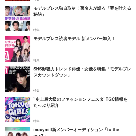
モデルプレス独自取材！著名人が語る「夢を叶える
秘訣」
特集
モデルプレス読者モデル 新メンバー加入！
特集
SNS影響力トレンド俳優・女優を特集「モデルプレ
スカウントダウン」
特集
"史上最大級のファッションフェスタ"TGC情報を
たっぷり紹介
特集
moxymill新メンバーオーディション「to the
nex7」