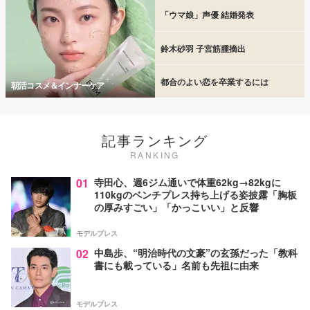
「ウマ娘」声優 結婚発表
鈴木砂羽 子宮筋腫摘出
都合のよい恋を卒業するには
朝活コスメ＆インナーケア
記事ランキング
RANKING
01
寺田心、週6ジム通いで体重62kg→82kgに
110kgのベンチプレス持ち上げる姿披露「胸板
の厚みすごい」「かっこいい」と反響
モデルプレス
02
中島歩、“明治時代の文豪”の玄孫だった「教科
書にも載っている」名前も先祖に由来
モデルプレス