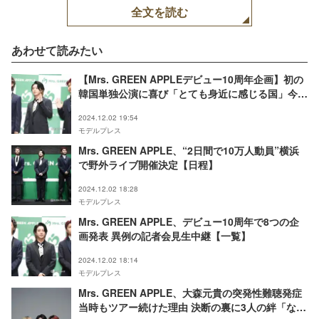
全文を読む
あわせて読みたい
【Mrs. GREEN APPLEデビュー10周年企画】初の
韓国単独公演に喜び「とても身近に感じる国」今後
の海外展開・「MGA」に込められた意図とは
2024.12.02 19:54
モデルプレス
Mrs. GREEN APPLE、“2日間で10万人動員”横浜
で野外ライブ開催決定【日程】
2024.12.02 18:28
モデルプレス
Mrs. GREEN APPLE、デビュー10周年で8つの企
画発表 異例の記者会見生中継【一覧】
2024.12.02 18:14
モデルプレス
Mrs. GREEN APPLE、大森元貴の突発性難聴発症
当時もツアー続けた理由 決断の裏に3人の絆「なお