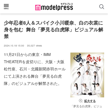
少年忍者8人＆スパイク小川暖奈、白の衣裳に
身を包む  舞台「夢見る白虎隊」ビジュアル解
禁
2024.10.18 15:00
35,027
views
11月21日からの東京・IMM
THEATERを皮切りに、大阪・大阪
松竹座、石川・北國新聞赤羽ホール
にて上演される舞台「夢見る白虎
隊」のビジュアルが解禁された。
拡大する
「夢見る白虎隊」ビジュ