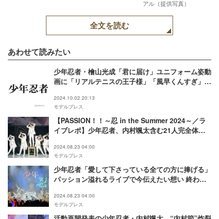
アル（提供写真）
全文を読む
あわせて読みたい
少年忍者・檜山光成「君に届け」ユニフォーム姿動
画に「リアルテニスの王子様」「風早くんすぎ」と
ファン悶絶
2024.10.02 20:13
モデルプレス
【PASSION！！～忍 in the Summer 2024～／ラ
イブレポ】少年忍者、内村颯太含む21人完全体ス
テージでパッション全開 初有観客単独公演で魅せ
2024.08.23 04:00
た成長と新境地
モデルプレス
少年忍者「愛して下さっている全ての方に捧げる」
パッション溢れるライブで今伝えたい想い 終わら
ないこの先への21人の覚悟【PASSION！！～忍 in
2024.08.23 04:00
the Summer 2024～】
モデルプレス
活動再開発表の少年忍者・内村颯太、“内村節”炸裂