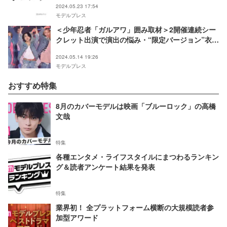
2024.05.23 17:54
モデルプレス
＜少年忍者「ガルアワ」囲み取材＞2開催連続シー
クレット出演で演出の悩み・“限定バージョン”衣装
＆メイクのこだわり語る【GirlsAward 2024 S／
2024.05.14 19:26
S】
モデルプレス
おすすめ特集
8月のカバーモデルは映画「ブルーロック」の高橋
文哉
特集
各種エンタメ・ライフスタイルにまつわるランキン
グ＆読者アンケート結果を発表
特集
業界初！ 全プラットフォーム横断の大規模読者参
加型アワード