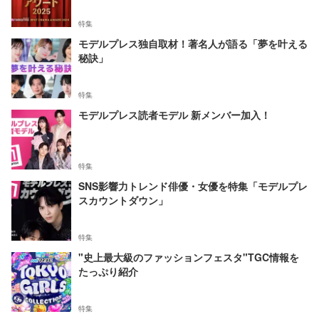
特集
モデルプレス独自取材！著名人が語る「夢を叶える
秘訣」
特集
モデルプレス読者モデル 新メンバー加入！
特集
SNS影響力トレンド俳優・女優を特集「モデルプレ
スカウントダウン」
特集
"史上最大級のファッションフェスタ"TGC情報を
たっぷり紹介
特集