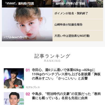
「VIVANT」違和感が話題
“超特急・8号車の日”登録
ボイメンが改名・契約終了
山崎怜奈が妊娠生報告
片思い中は逆効果なNG行動
バブみfaceの作り方
記事ランキング
RANKING
01
寺田心、週6ジム通いで体重62kg→82kgに
110kgのベンチプレス持ち上げる姿披露「胸板
の厚みすごい」「かっこいい」と反響
モデルプレス
02
中島歩、“明治時代の文豪”の玄孫だった「教科
書にも載っている」名前も先祖に由来