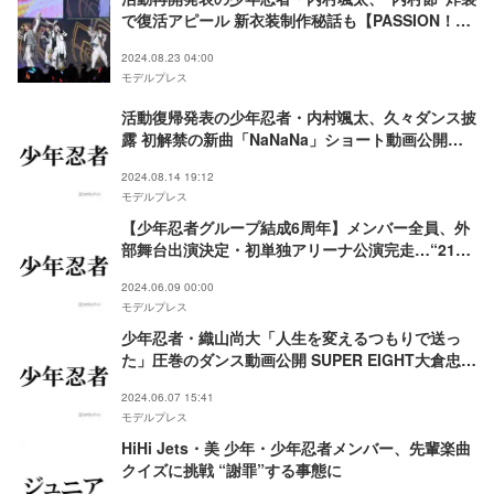
で復活アピール 新衣装制作秘話も【PASSION！！
～忍 in the Summer 2024～】
2024.08.23 04:00
モデルプレス
活動復帰発表の少年忍者・内村颯太、久々ダンス披
露 初解禁の新曲「NaNaNa」ショート動画公開に
反響
2024.08.14 19:12
モデルプレス
【少年忍者グループ結成6周年】メンバー全員、外
部舞台出演決定・初単独アリーナ公演完走…“21人
全員主役”溢れるパッションで飛躍のアニバーサリ
2024.06.09 00:00
ーイヤーに
モデルプレス
少年忍者・織山尚大「人生を変えるつもりで送っ
た」圧巻のダンス動画公開 SUPER EIGHT大倉忠義
からの驚きの一言も明かす
2024.06.07 15:41
モデルプレス
HiHi Jets・美 少年・少年忍者メンバー、先輩楽曲
クイズに挑戦 “謝罪”する事態に