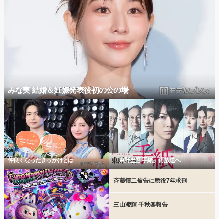
みな実 結婚＆妊娠発表後初の公の場
仲良くなったきっかけとは
「東野圭吾 手紙」再放送へ
斉藤慎二被告に懲役7年求刑
三山凌輝 千秋楽報告