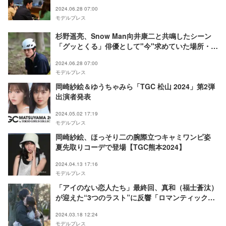
らない素顔・4人が生み出す化学反応【「マウンテ
2024.06.28 07:00
ンドクター」インタビュー後編】
モデルプレス
杉野遥亮、Snow Man向井康二と共鳴したシーン
「グッとくる」俳優として"今"求めていた場所・懸
ける情熱【「マウンテンドクター」インタビュー前
2024.06.28 07:00
編】
モデルプレス
岡崎紗絵＆ゆうちゃみら「TGC 松山 2024」第2弾
出演者発表
2024.05.02 17:19
モデルプレス
岡崎紗絵、ほっそり二の腕際立つキャミワンピ姿
夏先取りコーデで登場【TGC熊本2024】
2024.04.13 17:16
モデルプレス
「アイのない恋人たち」最終回、真和（福士蒼汰）
が迎えた“3つのラスト”に反響「ロマンティック」
「すごく沁みる」
2024.03.18 12:24
モデルプレス