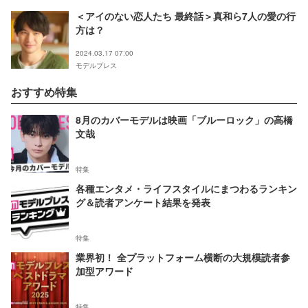
＜アイのない恋人たち 最終話＞真和ら7人の愛の行
方は？
2024.03.17 07:00
モデルプレス
おすすめ特集
8月のカバーモデルは映画「ブルーロック」の高橋
文哉
特集
各種エンタメ・ライフスタイルにまつわるランキン
グ＆読者アンケート結果を発表
特集
業界初！ 全プラットフォーム横断の大規模読者参
加型アワード
特集