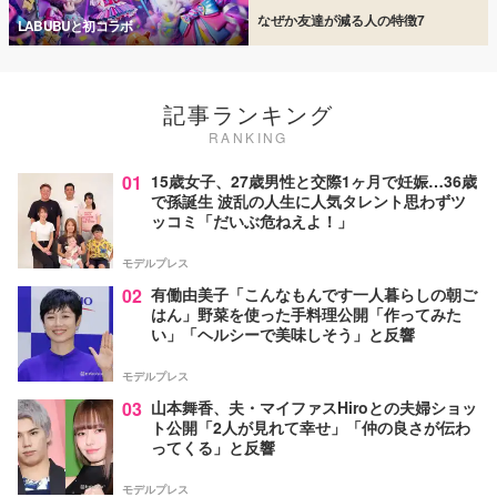
なぜか友達が減る人の特徴7
LABUBUと初コラボ
記事ランキング
RANKING
01
15歳女子、27歳男性と交際1ヶ月で妊娠…36歳
で孫誕生 波乱の人生に人気タレント思わずツ
ッコミ「だいぶ危ねえよ！」
モデルプレス
02
有働由美子「こんなもんです一人暮らしの朝ご
はん」野菜を使った手料理公開「作ってみた
い」「ヘルシーで美味しそう」と反響
モデルプレス
03
山本舞香、夫・マイファスHiroとの夫婦ショッ
ト公開「2人が見れて幸せ」「仲の良さが伝わ
ってくる」と反響
モデルプレス