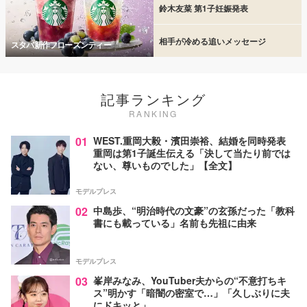
鈴木友菜 第1子妊娠発表
相手が冷める追いメッセージ
スタバ新作フローズンティー
記事ランキング
RANKING
01
WEST.重岡大毅・濱田崇裕、結婚を同時発表
重岡は第1子誕生伝える「決して当たり前では
ない、尊いものでした」【全文】
モデルプレス
02
中島歩、“明治時代の文豪”の玄孫だった「教科
書にも載っている」名前も先祖に由来
モデルプレス
03
峯岸みなみ、YouTuber夫からの“不意打ちキ
ス”明かす「暗闇の密室で…」「久しぶりに夫
にドキッと」