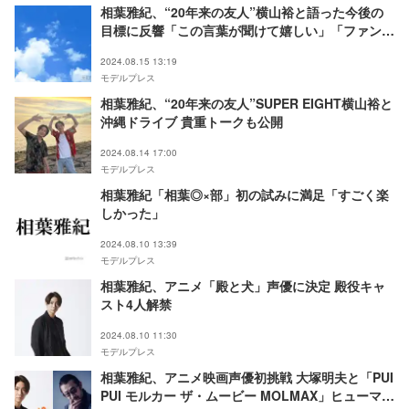
相葉雅紀、“20年来の友人”横山裕と語った今後の
目標に反響「この言葉が聞けて嬉しい」「ファン思
いな姿に感動」
2024.08.15 13:19
モデルプレス
相葉雅紀、“20年来の友人”SUPER EIGHT横山裕と
沖縄ドライブ 貴重トークも公開
2024.08.14 17:00
モデルプレス
相葉雅紀「相葉◎×部」初の試みに満足「すごく楽
しかった」
2024.08.10 13:39
モデルプレス
相葉雅紀、アニメ「殿と犬」声優に決定 殿役キャ
スト4人解禁
2024.08.10 11:30
モデルプレス
相葉雅紀、アニメ映画声優初挑戦 大塚明夫と「PUI
PUI モルカー ザ・ムービー MOLMAX」ヒューマン