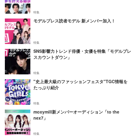
特集
モデルプレス読者モデル 新メンバー加入！
特集
SNS影響力トレンド俳優・女優を特集「モデルプレ
スカウントダウン」
特集
"史上最大級のファッションフェスタ"TGC情報を
たっぷり紹介
特集
moxymill新メンバーオーディション「to the
nex7」
特集