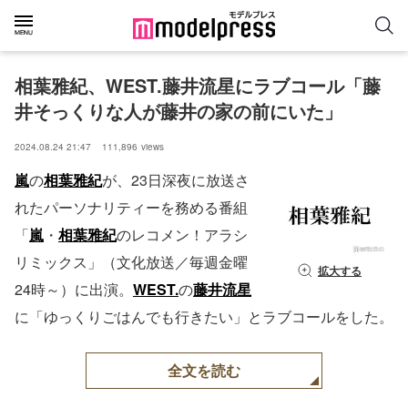
相葉雅紀、WEST.藤井流星にラブコール「藤
井そっくりな人が藤井の家の前にいた」
2024.08.24 21:47
111,896
views
嵐
の
相葉雅紀
が、23日深夜に放送さ
れたパーソナリティーを務める番組
「
嵐
・
相葉雅紀
のレコメン！アラシ
リミックス」（文化放送／毎週金曜
拡大する
24時～）に出演。
WEST.
の
藤井流星
に「ゆっくりごはんでも行きたい」とラブコールをした。
全文を読む