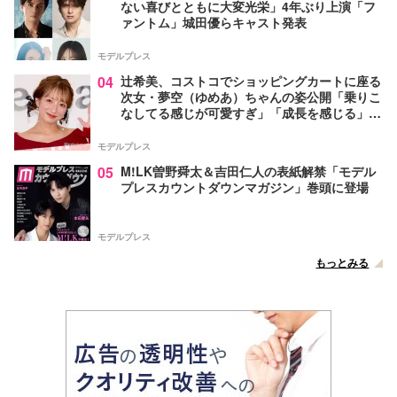
ない喜びとともに大変光栄」4年ぶり上演「フ
ァントム」城田優らキャスト発表
モデルプレス
04
辻希美、コストコでショッピングカートに座る
次女・夢空（ゆめあ）ちゃんの姿公開「乗りこ
なしてる感じが可愛すぎ」「成長を感じる」の
声
モデルプレス
05
M!LK曽野舜太＆吉田仁人の表紙解禁「モデル
プレスカウントダウンマガジン」巻頭に登場
モデルプレス
もっとみる