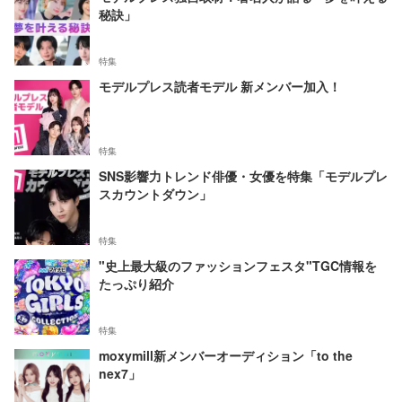
秘訣」
特集
モデルプレス読者モデル 新メンバー加入！
特集
SNS影響力トレンド俳優・女優を特集「モデルプレ
スカウントダウン」
特集
"史上最大級のファッションフェスタ"TGC情報を
たっぷり紹介
特集
moxymill新メンバーオーディション「to the
nex7」