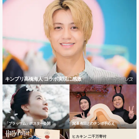
キンプリ高橋海人 コラボ実現に感激
「ブラッサム」ポスター公開
深澤 有田とのテンポ手応え
ヒカキン 二千万寄付