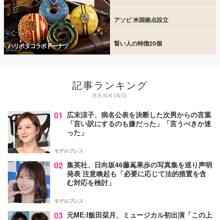
アソビ 米国拠点設立
賢い人の特徴20個
ハリポタコラボドーナツ
記事ランキング
RANKING
01
広末涼子、病名公表を決断した次男からの言葉
「言い訳にするのも嫌だった」「言うべきか迷
った」
モデルプレス
02
集英社、日向坂46藤嶌果歩の写真集を巡り声明
発表 注意喚起も「必要に応じて法的措置を含
む対応を検討」
モデルプレス
03
元ME:I飯田栞月、ミュージカル初出演「この上