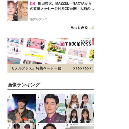
08
町田啓太、MAZZEL・NAOYAから
の直筆メッセージ付きCD公開「人柄の良
さがにじみ出てる」の声
モデルプレス
もっとみる
画像ランキング
1
2
3
4
5
6