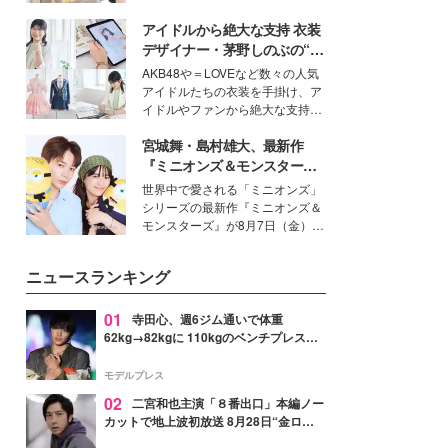
を集めています。メイクやファッ
アイドルから絶大な支持 衣装
ションの完成度を高めるベースと
して、“髪そのものの美しさ”に改
デザイナー・茅野しのぶの“可
めて注目する人が増えている様
愛い”を作る美学＜「シチズン
AKB48や＝LOVEなど数々の人気
子。今回は、そんな憧れの艶やか
クロスシー」インタビュー＞
アイドルたちの衣装を手掛け、ア
な髪を日常で叶える、美容好きの
イドルやファンから絶大な支持を
女性たちのヘアケア事情を紹介し
得る、株式会社オサレカンパニー
ます。
宮城舞・島村雄大、最新作
取締役兼クリエイティブディレク
ター・茅野しのぶ。一人ひとりの
『ミニオンズ＆モンスター
個性に寄り添い、魅力を引き出す
ズ』の魅力熱弁 ハチャメチャ
世界中で愛される「ミニオンズ」
衣装作りは、多くの女性たちに勇
だけじゃない“友情と絆”に感
シリーズの最新作『ミニオンズ＆
気と自信を与え続けている。
動
モンスターズ』が8月7日（金）に
公開。モデルプレスでは、“大のミ
ニオン好き”という共通点を持つモ
ニュースランキング
デルの宮城舞と島村雄大の特別対
談をお届け！それぞれの視点か
ら、今作ならではの魅力や予想外
01
寺田心、週6ジム通いで体重
の感動をもたらす奥深いストーリ
62kg→82kgに 110kgのベンチプレス持
ーについて熱く語り合ってもらっ
ち上げる姿披露「胸板の厚みすごい」
た。
「かっこいい」と反響
モデルプレス
02
二宮和也主演「８番出口」本編ノー
カットで地上波初放送 8月28日“金ロ
ー”枠