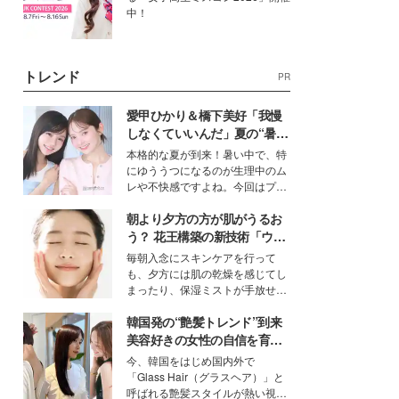
中！
トレンド
PR
愛甲ひかり＆橋下美好「我慢
しなくていいんだ」夏の“暑さ
対策”の新しい選択肢とは？
本格的な夏が到来！暑い中で、特
にゆううつになるのが生理中のム
レや不快感ですよね。今回はプラ
イベートでも仲良しで旅行好きな
朝より夕方の方が肌がうるお
モデル・愛甲ひかりさんと橋下美
好さんを迎えて本音で女子会トー
う？ 花王構築の新技術「ウォ
ク。猛暑のお出かけを快適に過ご
ーターキャプチャリングスキ
毎朝入念にスキンケアを行って
すヒントや、2人が感動した夏の
ン（捕水肌）」がスキンケア
も、夕方には肌の乾燥を感じてし
生理の新常識にも迫りました。
の常識を変える予感
まったり、保湿ミストが手放せな
いという読者も多いのでは？そん
韓国発の“艶髪トレンド”到来
な美容の常識を大きく変える可能
性を秘めた、革新的な「Water
美容好きの女性の自信を育む
Capturing Skin（ウォーターキャ
「ヘアケア事情」って？
今、韓国をはじめ国内外で
プチャリングスキン：捕水肌）」
「Glass Hair（グラスヘア）」と
技術を、花王が構築した。
呼ばれる艶髪スタイルが熱い視線