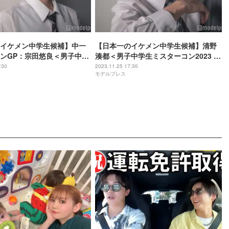
イケメン中学生候補】中一
【日本一のイケメン中学生候補】清野
ンGP：宗田悠良＜男子中学
湊都＜男子中学生ミスターコン2023 フ
コン2023 ファイナリスト連
ァイナリスト連載＞
:30
2023.11.25 17:30
モデルプレス