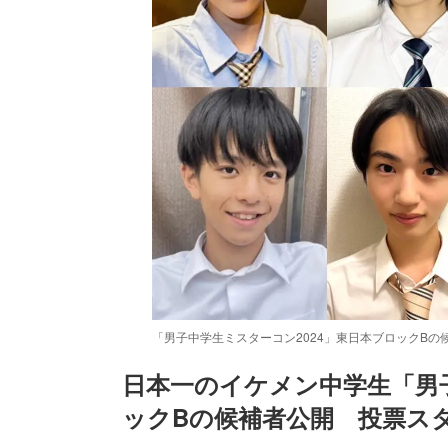
「男子中学生ミスターコン2024」東日本ブロックBの
日本一のイケメン中学生「男子
ックBの候補者公開　投票ス
/
Unmute