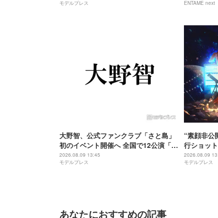
モデルプレス
ENTAME next
話と違うじゃないか！」
大野智、公式ファンクラブ「さと島」
“素顔非公開
初のイベント開催へ 全国で12公演「近
行ショット
い距離で会えることを楽しみにしてま
ミワンピ姿
2026.08.09 13:45
2026.08.09 13
モデルプレス
モデルプレス
す」【日程】
「透き通る
あなたにおすすめの記事