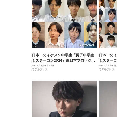
日本一のイケメン中学生「男子中学生
日本一のイ
ミスターコン2024」東日本ブロックA
ミスターコ
の候補者公開 投票スタート
公開 投票
2024.08.15 18:10
2024.08.15 18
モデルプレス
モデルプレス