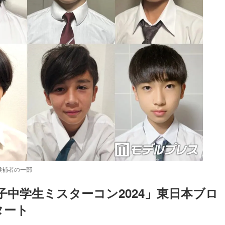
候補者の一部
中学生ミスターコン2024」東日本ブロ
タート
Loaded
:
52.23%