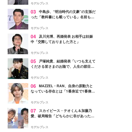
モデルプレス
03
中島歩、“明治時代の文豪”の玄孫だ
った「教科書にも載っている」名前も先
祖に由来
モデルプレス
04
及川光博、再婚発表 お相手は妊娠
中「交際しておりました方と」
モデルプレス
05
戸塚純貴、結婚発表「いつも支えて
くださる皆さまのお陰で、人生の節目を
迎えられること、心より感謝しておりま
す」【全文】
モデルプレス
06
MAZZEL・RAN、自身の原動力と
なっている存在とは「1番身近で1番偉大
な存在」
モデルプレス
07
スカイピース・テオくん＆加藤乃
愛、破局報告「どちらかに非があったわ
けではなく」2023年2月に交際発表
モデルプレス