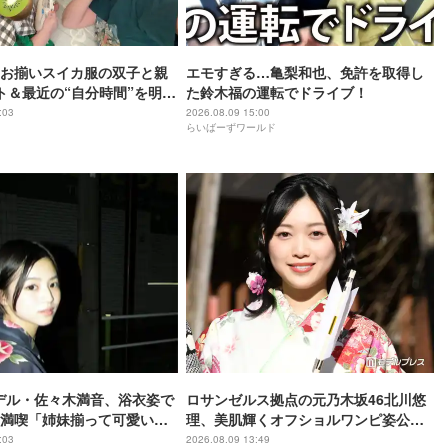
お揃いスイカ服の双子と親
エモすぎる…亀梨和也、免許を取得し
ト＆最近の“自分時間”を明か
た鈴木福の運転でドライブ！
:03
2026.08.09 15:00
らいばーずワールド
モデル・佐々木満音、浴衣姿で
ロサンゼルス拠点の元乃木坂46北川悠
満喫「姉妹揃って可愛いす
理、美肌輝くオフショルワンピ姿公開
「色白で眩しい」「デコルテ綺麗」と
:03
2026.08.09 13:49