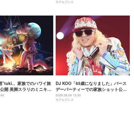
モデルプレス
反響
”tuki.、家族でのハワイ旅
DJ KOO「65歳になりました」バース
公開 美脚スラリのミニキャ
デーパーティーでの家族ショット公開
に「スタイル良すぎる」
「豪華で素敵なお祝い」「プレゼント
:40
2026.08.09 13:30
モデルプレス
ような透明感」と反響
もセンス抜群」の声