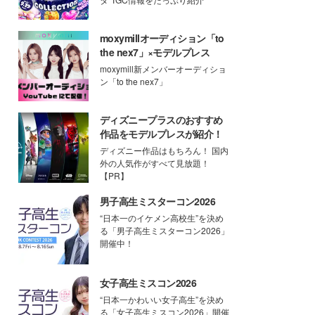
moxymillオーディション「to
the nex7」×モデルプレス
moxymill新メンバーオーディショ
ン「to the nex7」
ディズニープラスのおすすめ
作品をモデルプレスが紹介！
ディズニー作品はもちろん！ 国内
外の人気作がすべて見放題！
【PR】
男子高生ミスターコン2026
“日本一のイケメン高校生”を決め
る「男子高生ミスターコン2026」
開催中！
女子高生ミスコン2026
“日本一かわいい女子高生”を決め
る「女子高生ミスコン2026」開催