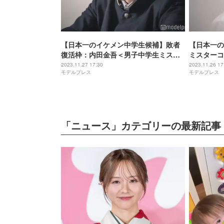
【日本一のイケメン中学生候補】敗者
【日本一の
復活枠：内田金吾＜男子中学生ミスタ
ミスターコ
ーコン2023 ファイナリスト連載＞
生ミスター
2023.11.27 17:30
2023.11.26 17
モデルプレス
モデルプレス
載＞
「ニュース」カテゴリーの最新記事