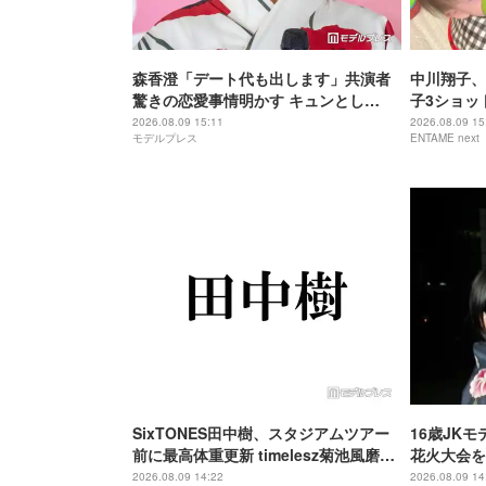
森香澄「デート代も出します」共演者
中川翔子、
驚きの恋愛事情明かす キュンとし
子3ショッ
た“子ども扱い”エピソードも「ドキッ
す
2026.08.09 15:11
2026.08.09 15
モデルプレス
ENTAME next
としますよね」
SixTONES田中樹、スタジアムツアー
16歳JK
前に最高体重更新 timelesz菊池風磨か
花火大会を
らのアドバイスにツッコミ「聞いてた
ぎ」
2026.08.09 14:22
2026.08.09 14