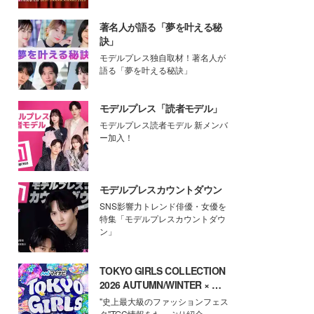
著名人が語る「夢を叶える秘
訣」
モデルプレス独自取材！著名人が
語る「夢を叶える秘訣」
モデルプレス「読者モデル」
モデルプレス読者モデル 新メンバ
ー加入！
モデルプレスカウントダウン
SNS影響力トレンド俳優・女優を
特集「モデルプレスカウントダウ
ン」
TOKYO GIRLS COLLECTION
2026 AUTUMN/WINTER × モ
デルプレス
"史上最大級のファッションフェス
タ"TGC情報をたっぷり紹介