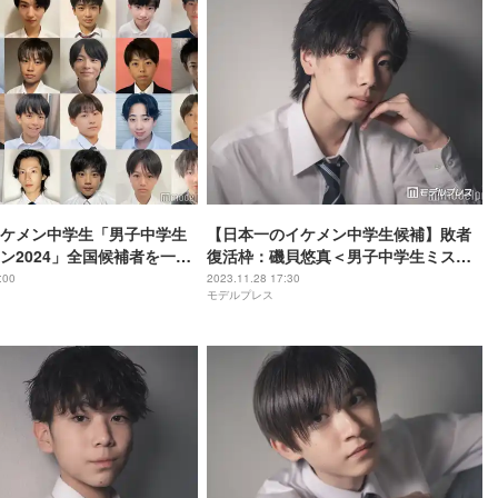
ケメン中学生「男子中学生
【日本一のイケメン中学生候補】敗者
ン2024」全国候補者を一挙
復活枠：磯貝悠真＜男子中学生ミスタ
スタート
ーコン2023 ファイナリスト連載＞
:00
2023.11.28 17:30
モデルプレス