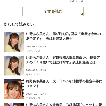
デルプレス
全文を読む
あわせて読みたい
紺野あさ美さん、第4子妊娠を発表「出産は今年の
夏予定です」夫は杉浦稔大投手
2024.03.13 21:35
モデルプレス
紺野あさ美さん、SNS投稿の悩み告白 水卜麻美ア
ナの「くり抜いて顔だけ写す」炎上回避策とは
2024.02.21 12:16
モデルプレス
紺野あさ美さん、夫・日ハム杉浦投手の推定年俸に
コメント
2023.10.24 12:44
モデルプレス
紺野あさ美さん＆辻希美、“W杉浦家”ショットに驚