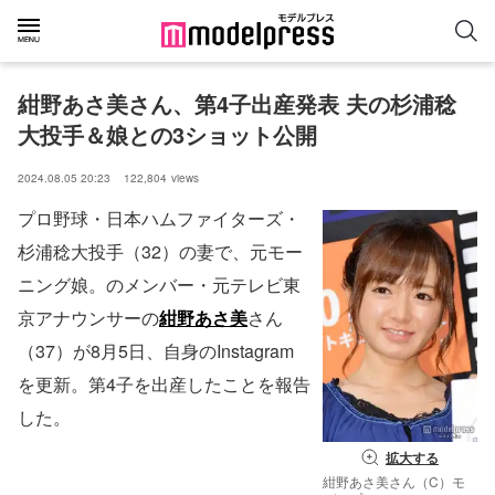
紺野あさ美さん、第4子出産発表 夫の杉浦稔
大投手＆娘との3ショット公開
2024.08.05 20:23
122,804
views
プロ野球・日本ハムファイターズ・
杉浦稔大投手（32）の妻で、元モー
ニング娘。のメンバー・元テレビ東
京アナウンサーの
紺野あさ美
さん
（37）が8月5日、自身のInstagram
を更新。第4子を出産したことを報告
した。
拡大する
紺野あさ美さん（C）モ