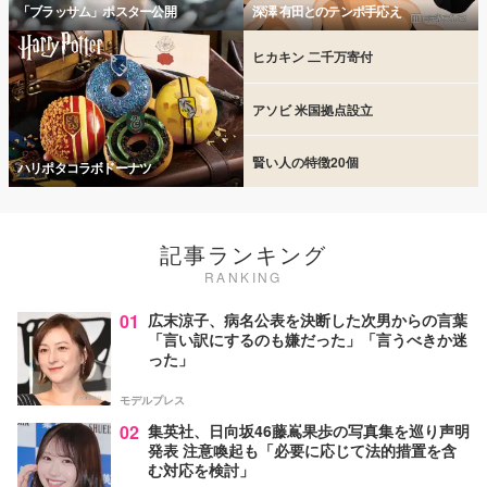
「ブラッサム」ポスター公開
深澤 有田とのテンポ手応え
ヒカキン 二千万寄付
アソビ 米国拠点設立
賢い人の特徴20個
ハリポタコラボドーナツ
記事ランキング
RANKING
01
広末涼子、病名公表を決断した次男からの言葉
「言い訳にするのも嫌だった」「言うべきか迷
った」
モデルプレス
02
集英社、日向坂46藤嶌果歩の写真集を巡り声明
発表 注意喚起も「必要に応じて法的措置を含
む対応を検討」