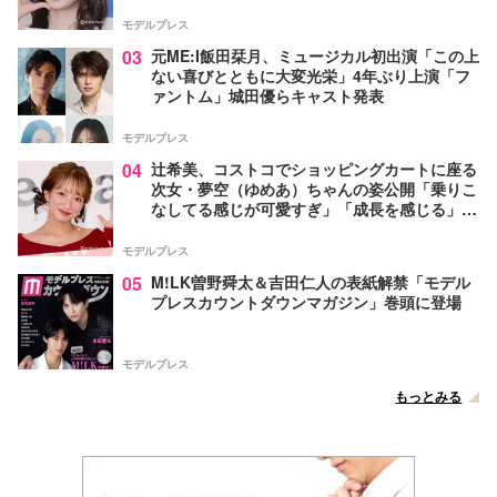
モデルプレス
03
元ME:I飯田栞月、ミュージカル初出演「この上
ない喜びとともに大変光栄」4年ぶり上演「フ
ァントム」城田優らキャスト発表
モデルプレス
04
辻希美、コストコでショッピングカートに座る
次女・夢空（ゆめあ）ちゃんの姿公開「乗りこ
なしてる感じが可愛すぎ」「成長を感じる」の
声
モデルプレス
05
M!LK曽野舜太＆吉田仁人の表紙解禁「モデル
プレスカウントダウンマガジン」巻頭に登場
モデルプレス
もっとみる