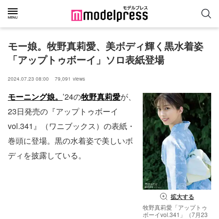
モー娘。牧野真莉愛、美ボディ輝く黒水着姿
「アップトゥボーイ」ソロ表紙登場
2024.07.23 08:00
79,091
views
モーニング娘。
’24の
牧野真莉愛
が、
23日発売の『アップトゥボーイ
vol.341』（ワニブックス）の表紙・
巻頭に登場。黒の水着姿で美しいボ
ディを披露している。
拡大する
牧野真莉愛「アップトゥ
ボーイvol.341」（7月23