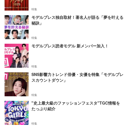
特集
モデルプレス独自取材！著名人が語る「夢を叶える
秘訣」
特集
モデルプレス読者モデル 新メンバー加入！
特集
SNS影響力トレンド俳優・女優を特集「モデルプレ
スカウントダウン」
特集
"史上最大級のファッションフェスタ"TGC情報を
たっぷり紹介
特集