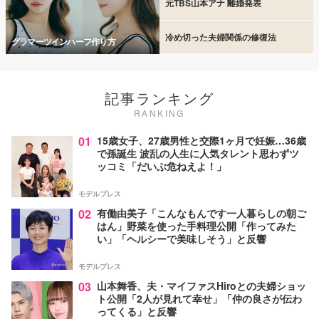
元TBS山本アナ 離婚発表
冷め切った夫婦関係の修復法
グラマーツインハーフ作り方
記事ランキング
RANKING
01
15歳女子、27歳男性と交際1ヶ月で妊娠…36歳
で孫誕生 波乱の人生に人気タレント思わずツ
ッコミ「だいぶ危ねえよ！」
モデルプレス
02
有働由美子「こんなもんです一人暮らしの朝ご
はん」野菜を使った手料理公開「作ってみた
い」「ヘルシーで美味しそう」と反響
モデルプレス
03
山本舞香、夫・マイファスHiroとの夫婦ショッ
ト公開「2人が見れて幸せ」「仲の良さが伝わ
ってくる」と反響