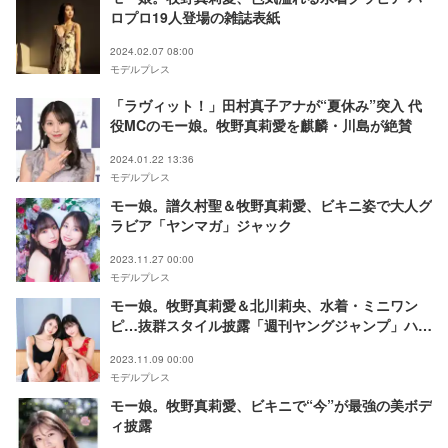
ロプロ19人登場の雑誌表紙
2024.02.07 08:00
モデルプレス
「ラヴィット！」田村真子アナが“夏休み”突入 代
役MCのモー娘。牧野真莉愛を麒麟・川島が絶賛
2024.01.22 13:36
モデルプレス
モー娘。譜久村聖＆牧野真莉愛、ビキニ姿で大人グ
ラビア「ヤンマガ」ジャック
2023.11.27 00:00
モデルプレス
モー娘。牧野真莉愛＆北川莉央、水着・ミニワン
ピ…抜群スタイル披露「週刊ヤングジャンプ」ハロ
プロ25周年記念コラボ
2023.11.09 00:00
モデルプレス
モー娘。牧野真莉愛、ビキニで“今”が最強の美ボデ
ィ披露