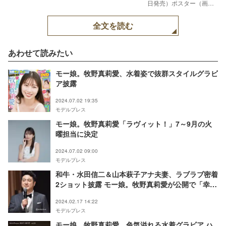
日発売）ポスター（画像
提供：ワニブックス）
全文を読む
あわせて読みたい
モー娘。牧野真莉愛、水着姿で抜群スタイルグラビ
ア披露
2024.07.02 19:35
モデルプレス
モー娘。牧野真莉愛「ラヴィット！」7～9月の火
曜担当に決定
2024.07.02 09:00
モデルプレス
和牛・水田信二＆山本萩子アナ夫妻、ラブラブ密着
2ショット披露 モー娘。牧野真莉愛が公開で「幸せ
そう」「素敵な夫婦」の声
2024.02.17 14:22
モデルプレス
モー娘。牧野真莉愛、色気溢れる水着グラビア ハ