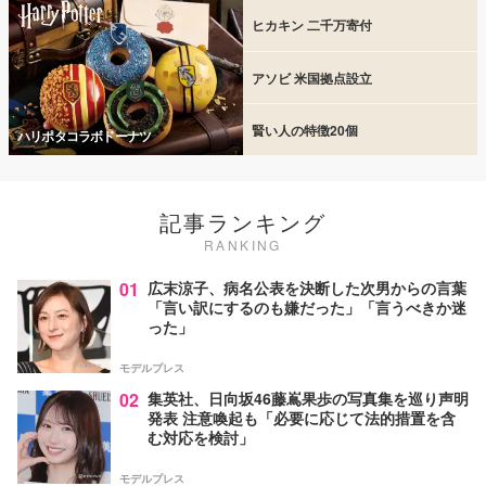
ヒカキン 二千万寄付
アソビ 米国拠点設立
賢い人の特徴20個
ハリポタコラボドーナツ
記事ランキング
RANKING
01
広末涼子、病名公表を決断した次男からの言葉
「言い訳にするのも嫌だった」「言うべきか迷
った」
モデルプレス
02
集英社、日向坂46藤嶌果歩の写真集を巡り声明
発表 注意喚起も「必要に応じて法的措置を含
む対応を検討」
モデルプレス