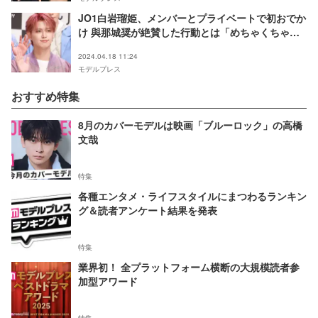
JO1白岩瑠姫、メンバーとプライベートで初おでか
け 與那城奨が絶賛した行動とは「めちゃくちゃお
兄ちゃんしてた」
2024.04.18 11:24
モデルプレス
おすすめ特集
8月のカバーモデルは映画「ブルーロック」の高橋
文哉
特集
各種エンタメ・ライフスタイルにまつわるランキン
グ＆読者アンケート結果を発表
特集
業界初！ 全プラットフォーム横断の大規模読者参
加型アワード