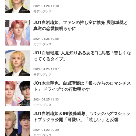
2024.04.26 11:40
モデルプレス
JO1白岩瑠姫、ファンの推し変に嫉妬 與那城奨と
真逆の恋愛観明らかに
2024.04.26 10:56
モデルプレス
JO1白岩瑠姫“人見知りあるある”に共感「苦しくな
ってくるタイプ」
2024.04.25 11:37
モデルプレス
JO1木全翔也、白岩瑠姫は「根っからのロマンチス
ト」 ドライブでの行動明かす
2024.04.25 11:33
モデルプレス
JO1白岩瑠姫＆INI後藤威尊、“バックハグ”2ショッ
トプリクラ公開「可愛い」「眩しい」と反響
2024.04.22 20:39
モデルプレス