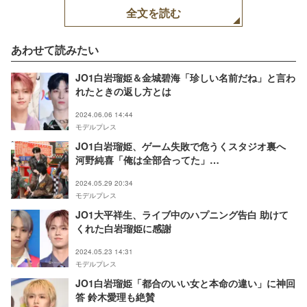
全文を読む
あわせて読みたい
JO1白岩瑠姫＆金城碧海「珍しい名前だね」と言わ
れたときの返し方とは
2024.06.06 14:44
モデルプレス
JO1白岩瑠姫、ゲーム失敗で危うくスタジオ裏へ
河野純喜「俺は全部合ってた」
【「HITCHHIKER」生配信】
2024.05.29 20:34
モデルプレス
JO1大平祥生、ライブ中のハプニング告白 助けて
くれた白岩瑠姫に感謝
2024.05.23 14:31
モデルプレス
JO1白岩瑠姫「都合のいい女と本命の違い」に神回
答 鈴木愛理も絶賛