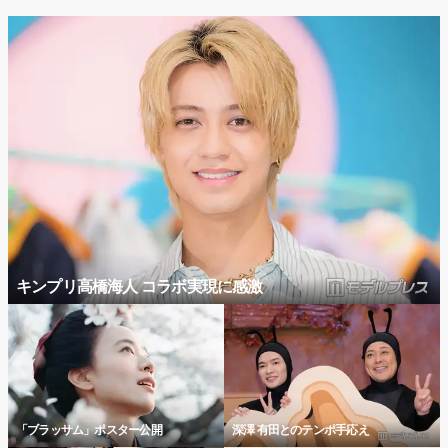
キンプリ高橋海人 コラボ実現に感激
「ブラッサム」ポスター公開
深澤 有田とのテンポ手応え