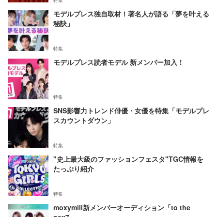
特集
モデルプレス独自取材！著名人が語る「夢を叶える
秘訣」
特集
モデルプレス読者モデル 新メンバー加入！
特集
SNS影響力トレンド俳優・女優を特集「モデルプレ
スカウントダウン」
特集
"史上最大級のファッションフェスタ"TGC情報を
たっぷり紹介
特集
moxymill新メンバーオーディション「to the