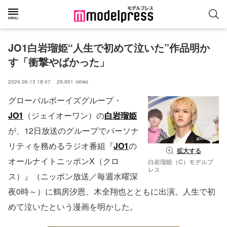
JO1白岩瑠姫“人生で初めて泣いた”作品明か
す「衝撃やばかった」
2024.06.13 18:47
29,951
views
グローバルボーイズグループ・
JO1
（ジェイオーワン）の
白岩瑠姫
が、12日放送のグループでパーソナ
リティを務めるラジオ番組『
JO1
の
拡大する
オールナイトニッポンX（クロ
白岩瑠姫（C）モデルプ
レス
ス）』（ニッポン放送／毎週水曜深
夜0時～）に鶴房汐恩、木全翔也とともに出演。人生で初
めて泣いたという漫画を明かした。