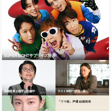
SUPER EIGHTサプライズ発表
再婚発表 お相手は妊娠中
ラスト30秒で状況一変
「ウマ娘」声優 結婚発表