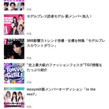
特集
モデルプレス読者モデル 新メンバー加入！
特集
SNS影響力トレンド俳優・女優を特集「モデルプレ
スカウントダウン」
特集
"史上最大級のファッションフェスタ"TGC情報を
たっぷり紹介
特集
moxymill新メンバーオーディション「to the
nex7」
特集