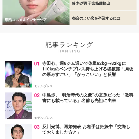
鈴木砂羽 子宮筋腫摘出
都合のよい恋を卒業するには
朝活コスメ＆インナーケア
記事ランキング
RANKING
01
寺田心、週6ジム通いで体重62kg→82kgに
110kgのベンチプレス持ち上げる姿披露「胸板
の厚みすごい」「かっこいい」と反響
モデルプレス
02
中島歩、“明治時代の文豪”の玄孫だった「教科
書にも載っている」名前も先祖に由来
モデルプレス
03
及川光博、再婚発表 お相手は妊娠中「交際し
ておりました方と」