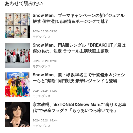
あわせて読みたい
Snow Man、プーマキャンペーンの新ビジュアル
解禁 個性溢れる表情＆ポージングで魅了
2024.05.30 09:00
モデルプレス
Snow Man、両A面シングル「BREAKOUT／君は
僕のもの」決定 ラウール主演映画主題歌
2024.05.29 12:30
モデルプレス
Snow Man、嵐・欅坂46名曲で千賀健永＆ジェシ
ーらと“禁断”同門対決 豪華レジェンドも登場
2024.05.24 11:00
モデルプレス
京本政樹、SixTONES＆Snow Manに“奢り＆お車
代”で破産フラグ？「もうあいつら稼いでる」
2024.05.21 15:44
モデルプレス