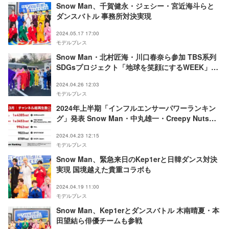
Snow Man、千賀健永・ジェシー・宮近海斗らと
ダンスバトル 事務所対決実現
2024.05.17 17:00
モデルプレス
Snow Man・北村匠海・川口春奈ら参加 TBS系列
SDGsプロジェクト「地球を笑顔にするWEEK」大
型特番決定＜超こどもの日 2100年まで生きる君へ
2024.04.26 12:03
＞
モデルプレス
2024年上半期「インフルエンサーパワーランキン
グ」発表 Snow Man・中丸雄一・Creepy Nutsら
躍進
2024.04.23 12:15
モデルプレス
Snow Man、緊急来日のKep1erと日韓ダンス対決
実現 国境越えた貴重コラボも
2024.04.19 11:00
モデルプレス
Snow Man、Kep1erとダンスバトル 木南晴夏・本
田望結ら俳優チームも参戦