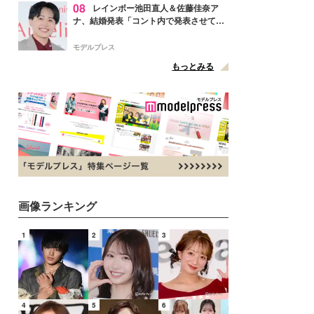
08
レインボー池田直人＆佐藤佳奈ア
ナ、結婚発表「コント内で発表させてい
ただきました」読売テレビ退社は生活拠
点変更のため
モデルプレス
もっとみる
画像ランキング
1
2
3
4
5
6