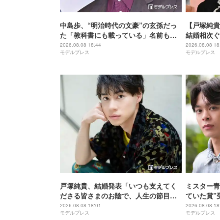
中島歩、“明治時代の文豪”の玄孫だっ
【戸塚純貴
た「教科書にも載っている」名前も先
結婚相次ぐ
祖に由来
手・田中み
2026.08.08 18:44
2026.08.08 18
モデルプレス
モデルプレス
＆中島裕翔
戸塚純貴、結婚発表「いつも支えてく
ミスター青
ださる皆さまのお陰で、人生の節目を
ていた賞”
迎えられること、心より感謝しており
気でやりた
2026.08.08 18:01
2026.08.08 18
モデルプレス
モデルプレス
ます」【全文】
ビュー】