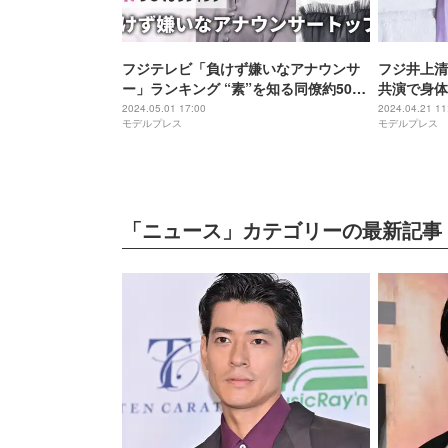
フジテレビ「負けず嫌いなアナウンサ
フジ井上清
ー」ランキング “素”を知る同僚約50人
共演で身体
への取材結果
「疲れ果て
2024.05.01 17:00
2024.04.21 11
モデルプレス
モデルプレス
「ニュース」カテゴリーの最新記事