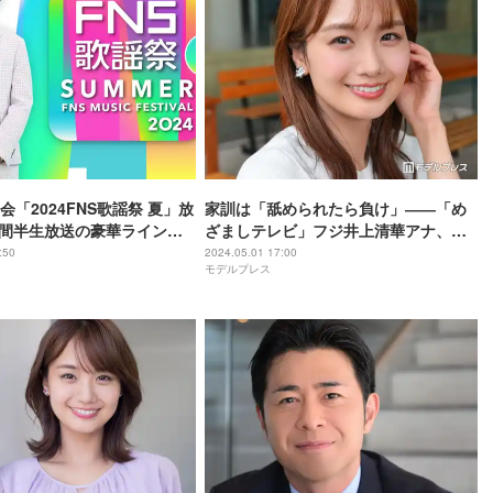
会「2024FNS歌謡祭 夏」放
家訓は「舐められたら負け」――「め
時間半生放送の豪華ラインナ
ざましテレビ」フジ井上清華アナ、自
他共に認める“負けず嫌い”の根幹と学
:50
2024.05.01 17:00
モデルプレス
生時のエピソード＜モデルプレスイン
タビュー＞