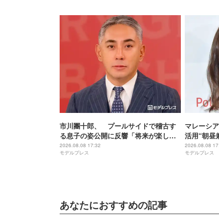
市川團十郎、 プールサイドで稽古す
マレーシア
る息子の姿公開に反響「将来が楽し
活用“朝昼
み」「すっかり役者の後ろ姿」の声
き加減がち
2026.08.08 17:32
2026.08.08 17
モデルプレス
モデルプレス
外テイスト
あなたにおすすめの記事