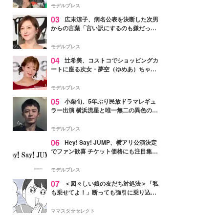
「かっこいい」と反響
モデルプレス
03
広末涼子、病名公表を決断した次男
からの言葉「言い訳にするのも嫌だっ
た」「言うべきか迷った」
モデルプレス
04
辻希美、コストコでショッピングカ
ートに座る次女・夢空（ゆめあ）ちゃん
の姿公開「乗りこなしてる感じが可愛す
ぎ」「成長を感じる」の声
モデルプレス
05
小栗旬、5年ぶり民放ドラマレギュ
ラー出演 横浜流星と唯一無二の異色のバ
ディで初共演【LOST10】
モデルプレス
06
Hey! Say! JUMP、横アリ公演決定
でファン歓喜 チケット価格にも注目集ま
る「激アツ」「平成に戻ったみたい」
モデルプレス
07
＜図々しい娘の友だち対処法＞「私
も乗せてよ！」断っても強引に乗り込ん
でくる友だち【第1話まんが】
ママスタ☆セレクト