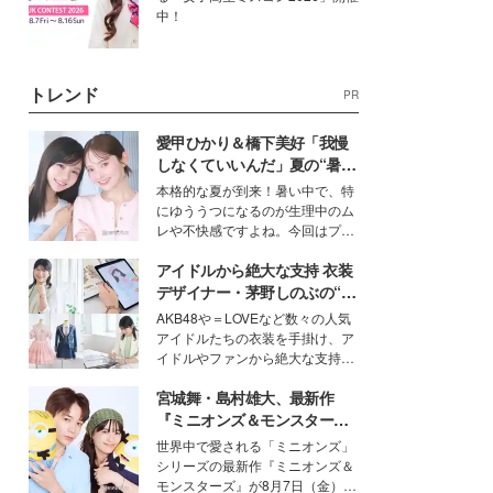
中！
トレンド
PR
愛甲ひかり＆橋下美好「我慢
しなくていいんだ」夏の“暑さ
対策”の新しい選択肢とは？
本格的な夏が到来！暑い中で、特
にゆううつになるのが生理中のム
レや不快感ですよね。今回はプラ
イベートでも仲良しで旅行好きな
アイドルから絶大な支持 衣装
モデル・愛甲ひかりさんと橋下美
好さんを迎えて本音で女子会トー
デザイナー・茅野しのぶの“可
ク。猛暑のお出かけを快適に過ご
愛い”を作る美学＜「シチズン
AKB48や＝LOVEなど数々の人気
すヒントや、2人が感動した夏の
クロスシー」インタビュー＞
アイドルたちの衣装を手掛け、ア
生理の新常識にも迫りました。
イドルやファンから絶大な支持を
得る、株式会社オサレカンパニー
宮城舞・島村雄大、最新作
取締役兼クリエイティブディレク
ター・茅野しのぶ。一人ひとりの
『ミニオンズ＆モンスター
個性に寄り添い、魅力を引き出す
ズ』の魅力熱弁 ハチャメチャ
世界中で愛される「ミニオンズ」
衣装作りは、多くの女性たちに勇
だけじゃない“友情と絆”に感
シリーズの最新作『ミニオンズ＆
気と自信を与え続けている。
動
モンスターズ』が8月7日（金）に