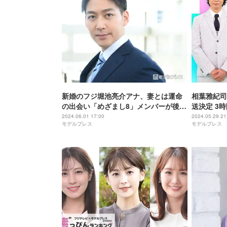
新婚のフジ堀池亮介アナ、妻とは運命
相葉雅紀司
の出会い「めざまし8」メンバーが後押
送決定 3
ししたハワイでのプロポーズ秘話【モ
ップ
2024.06.01 17:00
2024.05.29 21
モデルプレス
モデルプレス
デルプレスインタビュー】