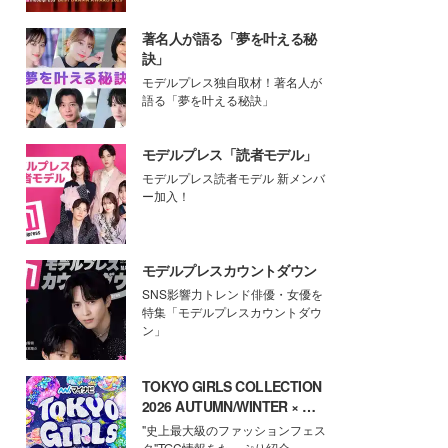
著名人が語る「夢を叶える秘
訣」
モデルプレス独自取材！著名人が
語る「夢を叶える秘訣」
モデルプレス「読者モデル」
モデルプレス読者モデル 新メンバ
ー加入！
モデルプレスカウントダウン
SNS影響力トレンド俳優・女優を
特集「モデルプレスカウントダウ
ン」
TOKYO GIRLS COLLECTION
2026 AUTUMN/WINTER × モ
デルプレス
"史上最大級のファッションフェス
タ"TGC情報をたっぷり紹介