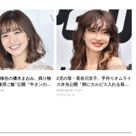
移住の優木まおみ、残り物
2児の母・長谷川京子、手作りオムライ
兼用ご飯”公開「牛タンの焼
ス弁当公開「卵にカルピス入れる発想
ょうどいい」「調味料が海
がすごい」「彩り綺麗」と反響
:30
2026.08.08 17:27
モデルプレス
でおしゃれ」の声