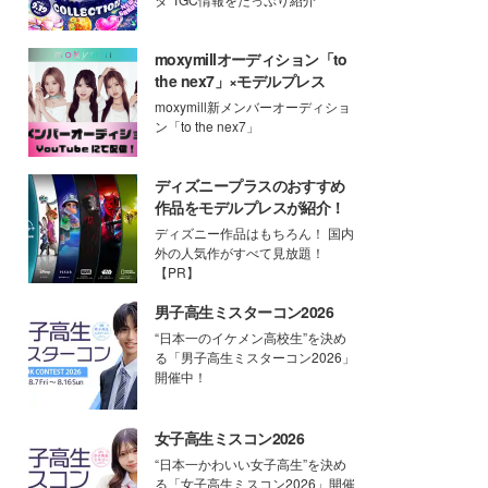
moxymillオーディション「to
the nex7」×モデルプレス
moxymill新メンバーオーディショ
ン「to the nex7」
ディズニープラスのおすすめ
作品をモデルプレスが紹介！
ディズニー作品はもちろん！ 国内
外の人気作がすべて見放題！
【PR】
男子高生ミスターコン2026
“日本一のイケメン高校生”を決め
る「男子高生ミスターコン2026」
開催中！
女子高生ミスコン2026
“日本一かわいい女子高生”を決め
る「女子高生ミスコン2026」開催