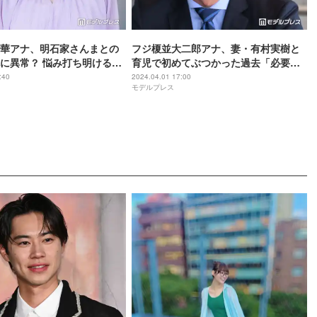
華アナ、明石家さんまとの
フジ榎並大二郎アナ、妻・有村実樹と
に異常？ 悩み打ち明ける
育児で初めてぶつかった過去「必要と
て」
されていないのかな」入社3年目で感じ
:40
2024.04.01 17:00
モデルプレス
た不安から得た“夢を叶える秘訣”＜モ
デルプレスインタビュー＞