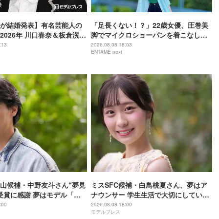
が結婚発表】有名芸能人の
「足長くない！？」22歳女優、圧巻美
2026年 川口春奈＆板倉滉選
脚でマイクロショーパンを着こなし
な実＆亀梨和也・新木優子
「めちゃくちゃ可愛い」
:13
2026.08.08 18:03
ENTAME next
ほか
山候補・中野友斗さん“夢見
ミスSFC候補・白鳥桃夏さん、夢はア
受賞に感謝 夢はモデル「本
ナウンサー 学生生活で大切にしている
い」【モデルプレスインタ
ことは？【モデルプレスインタビュ
:00
2026.08.08 18:00
モデルプレス
ー】