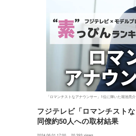
「ロマンチストなアナウンサー」1位に輝いた堀池亮介
フジテレビ「ロマンチストな
同僚約50人への取材結果
/
Unmute
2024.06.01 17:00
20,393
views