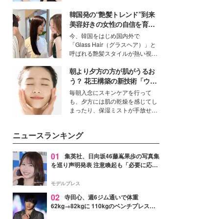
公開。モデルプレスでは、“大のミ
韓国発の“艶髪トレンド”到来
ニオン好き”という共通点を持つモ
デルの宮城舞と島村雄大の特別対
美容好きの女性の自信を育む
談をお届け！それぞれの視点か
「ヘアケア事情」って？
今、韓国をはじめ国内外で
ら、今作ならではの魅力や予想外
「Glass Hair（グラスヘア）」と
の感動をもたらす奥深いストーリ
呼ばれる艶髪スタイルが熱い視線
ーについて熱く語り合ってもらっ
を集めています。メイクやファッ
た。
朝より夕方の方が肌がうるお
ションの完成度を高めるベースと
して、“髪そのものの美しさ”に改
う？ 花王構築の新技術「ウォ
めて注目する人が増えている様
ーターキャプチャリングスキ
毎朝入念にスキンケアを行って
子。今回は、そんな憧れの艶やか
ン（捕水肌）」がスキンケア
も、夕方には肌の乾燥を感じてし
な髪を日常で叶える、美容好きの
の常識を変える予感
まったり、保湿ミストが手放せな
女性たちのヘアケア事情を紹介し
いという読者も多いのでは？そん
ます。
な美容の常識を大きく変える可能
ニュースランキング
性を秘めた、革新的な「Water
Capturing Skin（ウォーターキャ
プチャリングスキン：捕水肌）」
01
集英社、日向坂46藤嶌果歩の写真集
技術を、花王が構築した。
を巡り声明発表 注意喚起も「必要に応じ
て法的措置を含む対応を検討」
モデルプレス
02
寺田心、週6ジム通いで体重
62kg→82kgに 110kgのベンチプレス持
ち上げる姿披露「胸板の厚みすごい」