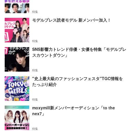
特集
モデルプレス読者モデル 新メンバー加入！
特集
SNS影響力トレンド俳優・女優を特集「モデルプレ
スカウントダウン」
特集
"史上最大級のファッションフェスタ"TGC情報を
たっぷり紹介
特集
moxymill新メンバーオーディション「to the
nex7」
特集