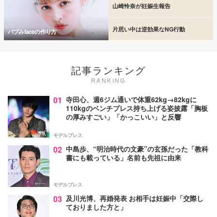
山崎怜奈が妊娠生報告
片思い中は逆効果なNG行動
バブみfaceの作り方
記事ランキング
RANKING
01
寺田心、週6ジム通いで体重62kg→82kgに
110kgのベンチプレス持ち上げる姿披露「胸板
の厚みすごい」「かっこいい」と反響
モデルプレス
02
中島歩、“明治時代の文豪”の玄孫だった「教科
書にも載っている」名前も先祖に由来
モデルプレス
03
及川光博、再婚発表 お相手は妊娠中「交際し
ておりました方と」