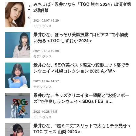
みちょぱ・景井ひなら「TGC 熊本 2024」出演者第
2弾解禁
2024.02.07 15:29
モデルプレス
景井ひな、ほっそり美脚披露 “口ピアス”で小物使
い光る＜TGC しずおか 2024＞
2024.01.13 19:08
モデルプレス
景井ひな、SEXY美バスト際立つ変形ニット姿でラ
ンウェイ＜札幌コレクション 2023 A／W＞
2023.11.04 14:57
モデルプレス
景井ひな、キッズクリエイター望蘭と“お揃いポー
ズ”で仲良しランウェイ＜SDGs FES in
EDOGAWA＞
2023.10.28 14:51
モデルプレス
景井ひな、“超ミニ丈”スリットで太ももチラ見せ＜
TGC フェス 山梨 2023＞