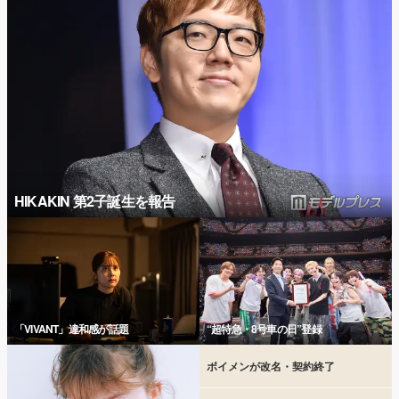
HIKAKIN 第2子誕生を報告
「VIVANT」違和感が話題
“超特急・8号車の日”登録
ボイメンが改名・契約終了