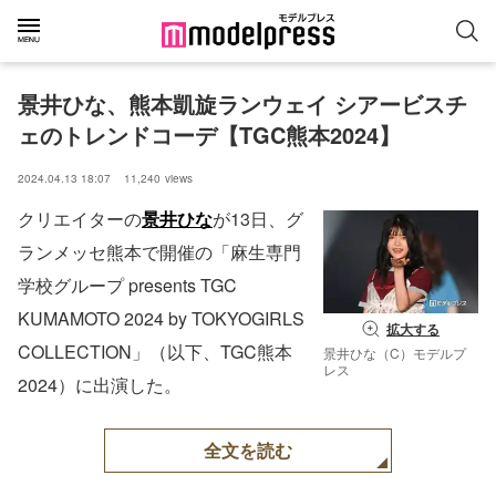
景井ひな、熊本凱旋ランウェイ シアービスチ
ェのトレンドコーデ【TGC熊本2024】
2024.04.13 18:07
11,240
views
クリエイターの
景井ひな
が13日、グ
ランメッセ熊本で開催の「麻生専門
学校グループ presents TGC
KUMAMOTO 2024 by TOKYOGIRLS
拡大する
COLLECTION」（以下、TGC熊本
景井ひな（C）モデルプ
レス
2024）に出演した。
全文を読む