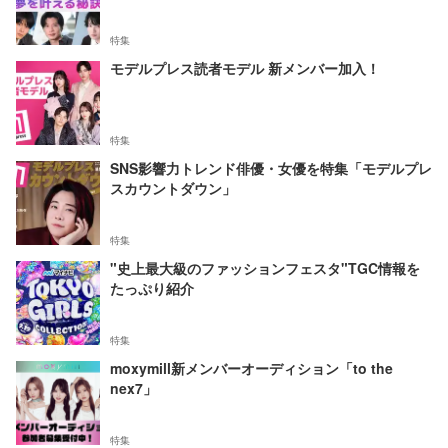
特集
モデルプレス読者モデル 新メンバー加入！
特集
SNS影響力トレンド俳優・女優を特集「モデルプレ
スカウントダウン」
特集
"史上最大級のファッションフェスタ"TGC情報を
たっぷり紹介
特集
moxymill新メンバーオーディション「to the
nex7」
特集