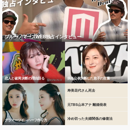
ブルーノマーズWEB独占インタビュー
恋人と破局 決断の理由語る
病名公表決断した息子の言葉
寿美花代さん死去
元TBS山本アナ 離婚発表
冷め切った夫婦関係の修復法
グラマーツインハーフ作り方