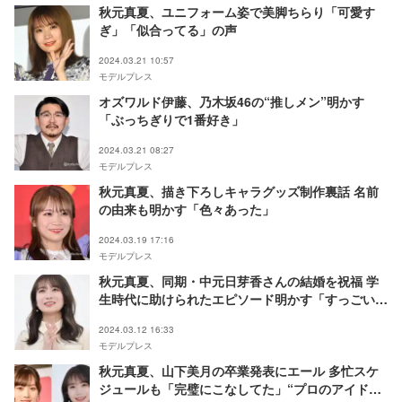
秋元真夏、ユニフォーム姿で美脚ちらり「可愛す
ぎ」「似合ってる」の声
2024.03.21 10:57
モデルプレス
オズワルド伊藤、乃木坂46の“推しメン”明かす
「ぶっちぎりで1番好き」
2024.03.21 08:27
モデルプレス
秋元真夏、描き下ろしキャラグッズ制作裏話 名前
の由来も明かす「色々あった」
2024.03.19 17:16
モデルプレス
秋元真夏、同期・中元日芽香さんの結婚を祝福 学
生時代に助けられたエピソード明かす「すっごい覚
えている」
2024.03.12 16:33
モデルプレス
秋元真夏、山下美月の卒業発表にエール 多忙スケ
ジュールも「完璧にこなしてた」“プロのアイド