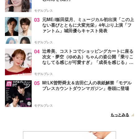
モデルプレス
03
元ME:I飯田栞月、ミュージカル初出演「この上
ない喜びとともに大変光栄」4年ぶり上演「フ
ァントム」城田優らキャスト発表
モデルプレス
04
辻希美、コストコでショッピングカートに座る
次女・夢空（ゆめあ）ちゃんの姿公開「乗りこ
なしてる感じが可愛すぎ」「成長を感じる」の
声
モデルプレス
05
M!LK曽野舜太＆吉田仁人の表紙解禁「モデル
プレスカウントダウンマガジン」巻頭に登場
モデルプレス
もっとみる