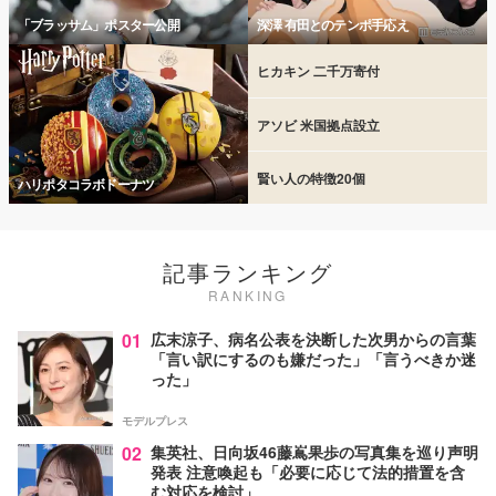
「ブラッサム」ポスター公開
深澤 有田とのテンポ手応え
ヒカキン 二千万寄付
アソビ 米国拠点設立
賢い人の特徴20個
ハリポタコラボドーナツ
記事ランキング
RANKING
01
広末涼子、病名公表を決断した次男からの言葉
「言い訳にするのも嫌だった」「言うべきか迷
った」
モデルプレス
02
集英社、日向坂46藤嶌果歩の写真集を巡り声明
発表 注意喚起も「必要に応じて法的措置を含
む対応を検討」