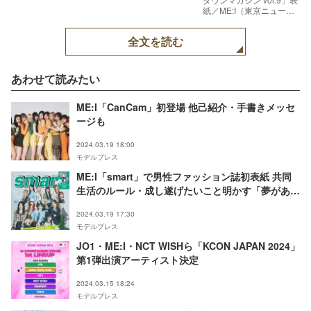
紙／ME:I（東京ニュース
通信社／3月27日発売）
全文を読む
あわせて読みたい
ME:I「CanCam」初登場 他己紹介・手書きメッセ
ージも
2024.03.19 18:00
モデルプレス
ME:I「smart」で男性ファッション誌初表紙 共同
生活のルール・成し遂げたいこと明かす「夢があ
る」
2024.03.19 17:30
モデルプレス
JO1・ME:I・NCT WISHら「KCON JAPAN 2024」
第1弾出演アーティスト決定
2024.03.15 18:24
モデルプレス