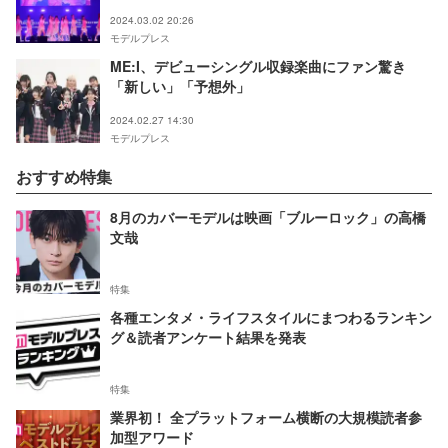
2024 S／S】
2024.03.02 20:26
モデルプレス
ME:I、デビューシングル収録楽曲にファン驚き
「新しい」「予想外」
2024.02.27 14:30
モデルプレス
おすすめ特集
8月のカバーモデルは映画「ブルーロック」の高橋
文哉
特集
各種エンタメ・ライフスタイルにまつわるランキン
グ＆読者アンケート結果を発表
特集
業界初！ 全プラットフォーム横断の大規模読者参
加型アワード