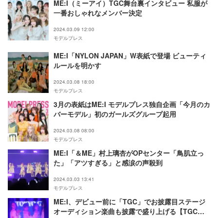
ME:I（ミーアイ）TGC舞台裏インタビュー 私服が
一番おしゃれなメンバー決定
2024.03.09 12:00
モデルプレス
ME:I「NYLON JAPAN」W表紙で登場 ビューティ
ルールを明かす
2024.03.08 18:00
モデルプレス
3月の表紙はME:I モデルプレス独自企画「今月のカ
バーモデル」初のガールズグループ起用
2024.03.08 08:00
モデルプレス
ME:I「＆ME」村上璃杏がOPセンター「鳥肌立っ
た」「アツすぎる」と感涙の声殺到
2024.03.03 13:41
モデルプレス
ME:I、デビュー前に「TGC」でお披露目ステージ
オーディション楽曲も披露で盛り上げる【TGC