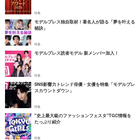
特集
モデルプレス独自取材！著名人が語る「夢を叶える
秘訣」
特集
モデルプレス読者モデル 新メンバー加入！
特集
SNS影響力トレンド俳優・女優を特集「モデルプレ
スカウントダウン」
特集
"史上最大級のファッションフェスタ"TGC情報を
たっぷり紹介
特集