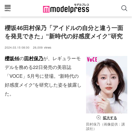
櫻坂46田村保乃「アイドルの自分と違う一面
を発見できた」“新時代の好感度メイク”研究
2024.03.15 08:00
26,009
views
櫻坂46
の
田村保乃
が、レギュラーモ
デルを務める22日発売の美容誌
「VOCE」5月号に登場。“新時代の
好感度メイク”を研究した姿を披露し
た。
拡大する
田村保乃（画像提供：講
談社）