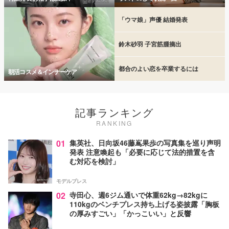
「ウマ娘」声優 結婚発表
鈴木砂羽 子宮筋腫摘出
都合のよい恋を卒業するには
朝活コスメ＆インナーケア
記事ランキング
RANKING
01
集英社、日向坂46藤嶌果歩の写真集を巡り声明
発表 注意喚起も「必要に応じて法的措置を含
む対応を検討」
モデルプレス
02
寺田心、週6ジム通いで体重62kg→82kgに
110kgのベンチプレス持ち上げる姿披露「胸板
の厚みすごい」「かっこいい」と反響