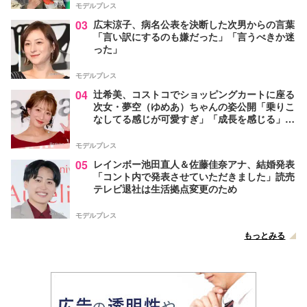
モデルプレス
03
広末涼子、病名公表を決断した次男からの言葉
「言い訳にするのも嫌だった」「言うべきか迷
った」
モデルプレス
04
辻希美、コストコでショッピングカートに座る
次女・夢空（ゆめあ）ちゃんの姿公開「乗りこ
なしてる感じが可愛すぎ」「成長を感じる」の
声
モデルプレス
05
レインボー池田直人＆佐藤佳奈アナ、結婚発表
「コント内で発表させていただきました」読売
テレビ退社は生活拠点変更のため
モデルプレス
もっとみる