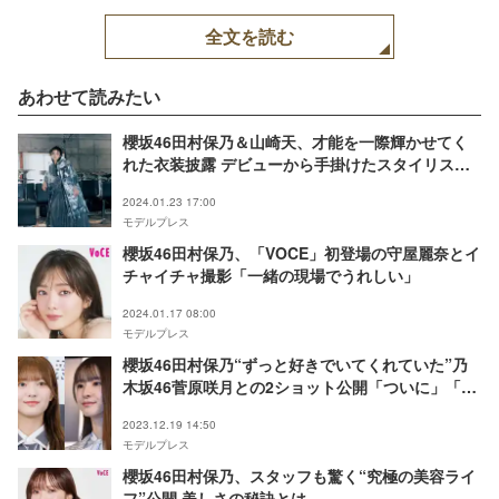
全文を読む
あわせて読みたい
櫻坂46田村保乃＆山崎天、才能を一際輝かせてく
れた衣装披露 デビューから手掛けたスタイリスト2
人が対談
2024.01.23 17:00
モデルプレス
櫻坂46田村保乃、「VOCE」初登場の守屋麗奈とイ
チャイチャ撮影「一緒の現場でうれしい」
2024.01.17 08:00
モデルプレス
櫻坂46田村保乃“ずっと好きでいてくれていた”乃
木坂46菅原咲月との2ショット公開「ついに」「交
流嬉しい」と反響続々
2023.12.19 14:50
モデルプレス
櫻坂46田村保乃、スタッフも驚く“究極の美容ライ
フ”公開 美しさの秘訣とは