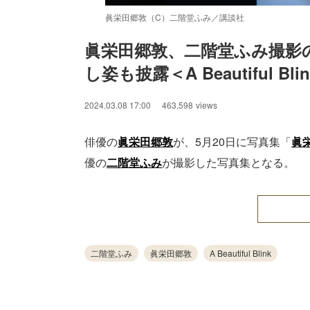
眞栄田郷敦（C）二階堂ふみ／講談社
眞栄田郷敦、二階堂ふみ撮影
し姿も披露＜A Beautiful Bli
2024.03.08 17:00
463,598
views
俳優の
眞栄田郷敦
が、5月20日に写真集「
眞
優の
二階堂ふみ
が撮影した写真集となる。
二階堂ふみ
眞栄田郷敦
A Beautiful Blink