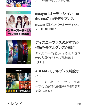
moxymillオーディション「to
the nex7」×モデルプレス
moxymill新メンバーオーディショ
ン「to the nex7」
ディズニープラスのおすすめ
作品をモデルプレスが紹介！
ディズニー作品はもちろん！ 国内
外の人気作がすべて見放題！
【PR】
ABEMA×モデルプレス特設サ
イト
ニュース・恋リア・アニメ・スポ
ーツなど多彩な番組を24時間無料
で楽しめる！
トレンド
PR