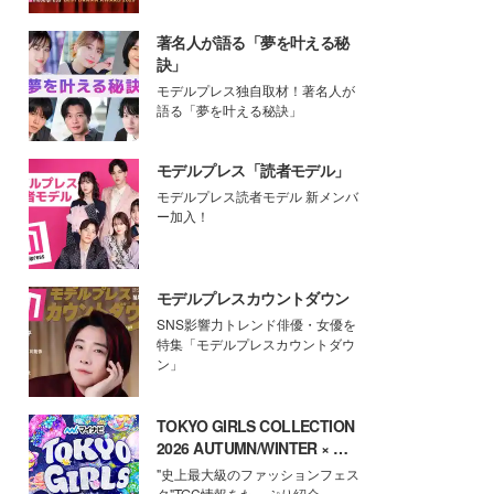
著名人が語る「夢を叶える秘
訣」
モデルプレス独自取材！著名人が
語る「夢を叶える秘訣」
モデルプレス「読者モデル」
モデルプレス読者モデル 新メンバ
ー加入！
モデルプレスカウントダウン
SNS影響力トレンド俳優・女優を
特集「モデルプレスカウントダウ
ン」
TOKYO GIRLS COLLECTION
2026 AUTUMN/WINTER × モ
デルプレス
"史上最大級のファッションフェス
タ"TGC情報をたっぷり紹介