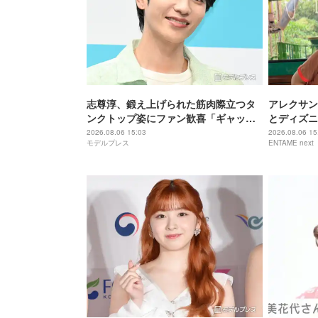
志尊淳、鍛え上げられた筋肉際立つタ
アレクサン
ンクトップ姿にファン歓喜「ギャップ
とディズニ
がすごい」「破壊力すごい」
どんきれい
2026.08.06 15:03
2026.08.06 15
モデルプレス
ENTAME next