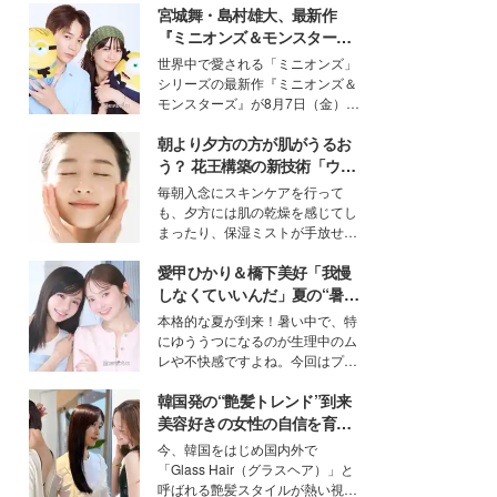
宮城舞・島村雄大、最新作
『ミニオンズ＆モンスター
ズ』の魅力熱弁 ハチャメチャ
世界中で愛される「ミニオンズ」
だけじゃない“友情と絆”に感
シリーズの最新作『ミニオンズ＆
動
モンスターズ』が8月7日（金）に
公開。モデルプレスでは、“大のミ
朝より夕方の方が肌がうるお
ニオン好き”という共通点を持つモ
デルの宮城舞と島村雄大の特別対
う？ 花王構築の新技術「ウォ
談をお届け！それぞれの視点か
ーターキャプチャリングスキ
毎朝入念にスキンケアを行って
ら、今作ならではの魅力や予想外
ン（捕水肌）」がスキンケア
も、夕方には肌の乾燥を感じてし
の感動をもたらす奥深いストーリ
の常識を変える予感
まったり、保湿ミストが手放せな
ーについて熱く語り合ってもらっ
いという読者も多いのでは？そん
た。
愛甲ひかり＆橋下美好「我慢
な美容の常識を大きく変える可能
性を秘めた、革新的な「Water
しなくていいんだ」夏の“暑さ
Capturing Skin（ウォーターキャ
対策”の新しい選択肢とは？
本格的な夏が到来！暑い中で、特
プチャリングスキン：捕水肌）」
にゆううつになるのが生理中のム
技術を、花王が構築した。
レや不快感ですよね。今回はプラ
イベートでも仲良しで旅行好きな
韓国発の“艶髪トレンド”到来
モデル・愛甲ひかりさんと橋下美
好さんを迎えて本音で女子会トー
美容好きの女性の自信を育む
ク。猛暑のお出かけを快適に過ご
「ヘアケア事情」って？
今、韓国をはじめ国内外で
すヒントや、2人が感動した夏の
「Glass Hair（グラスヘア）」と
生理の新常識にも迫りました。
呼ばれる艶髪スタイルが熱い視線