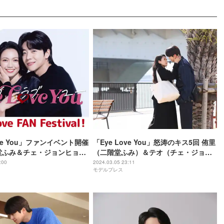
ove You」ファンイベント開催
「Eye Love You」怒涛のキス5回 侑里
堂ふみ＆チェ・ジョンヒョプ
（二階堂ふみ）＆テオ（チェ・ジョン
ト集結＜「Eye Love
ヒョプ）の“だるまさんがころんだ”に
:00
2024.03.05 23:11
モデルプレス
tival！」日程・会場＞
反響「新たな名シーン誕生」「心の声
の破壊力すごい」