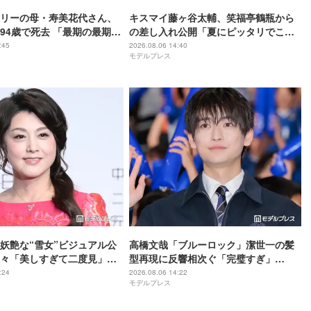
リーの母・寿美花代さん、
キスマイ藤ヶ谷太輔、笑福亭鶴瓶から
94歳で死去 「最期の最期ま
の差し入れ公開「夏にピッタリでこれ
寿美花代だった母でした」と
は嬉しい」「豪華すぎる」
:45
2026.08.06 14:40
モデルプレス
政宏がコメント
妖艶な“雪女”ビジュアル公
高橋文哉「ブルーロック」潔世一の髪
々「美しすぎて二度見」
型再現に反響相次ぐ「完璧すぎ」
い」
「「お茶目すぎる」
:24
2026.08.06 14:22
モデルプレス