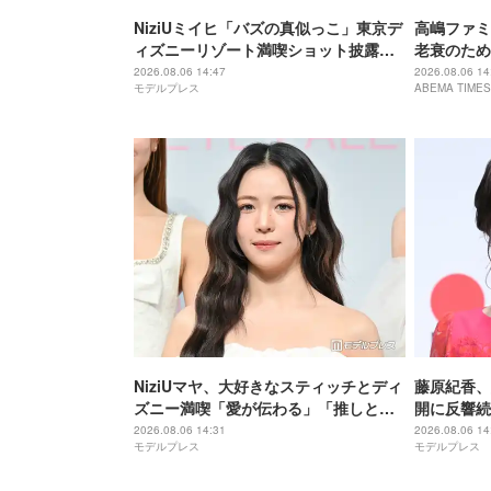
NiziUミイヒ「バズの真似っこ」東京デ
高嶋ファミ
ィズニーリゾート満喫ショット披露
老衰のため
「天使のように可愛い」「隠しきれな
で大女優 
2026.08.06 14:47
2026.08.06 14
モデルプレス
ABEMA TIMES
いオーラ」の声
息子・高嶋
NiziUマヤ、大好きなスティッチとディ
藤原紀香、
ズニー満喫「愛が伝わる」「推しと推
開に反響続
しの2ショット最高」
「オーラ凄
2026.08.06 14:31
2026.08.06 14
モデルプレス
モデルプレス