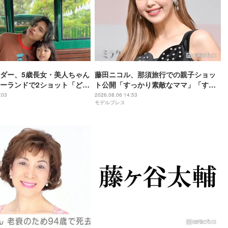
ダー、5歳長女・美人ちゃん
藤田ニコル、那須旅行での親子ショッ
ーランドで2ショット「どん
ト公開「すっかり素敵なママ」「すっ
になりますね」
ぽり収まってて可愛すぎる」と反響
:03
2026.08.06 14:53
モデルプレス