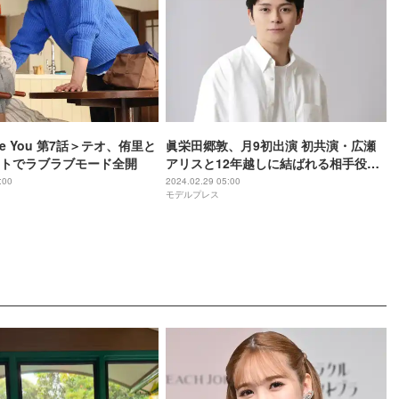
ove You 第7話＞テオ、侑里と
眞栄田郷敦、月9初出演 初共演・広瀬
トでラブラブモード全開
アリスと12年越しに結ばれる相手役＜
366日＞
:00
2024.02.29 05:00
モデルプレス