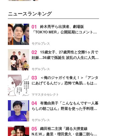
を集めています。メイクやファッ
ションの完成度を高めるベースと
ニュースランキング
して、“髪そのものの美しさ”に改
めて注目する人が増えている様
子。今回は、そんな憧れの艶やか
01
鈴木亮平ら出演者、劇場版
な髪を日常で叶える、美容好きの
「TOKYO MER」公開延期にコメント
女性たちのヘアケア事情を紹介し
「現実のヒーローたちにチームMERから
ます。
最大の敬意とエールを」
モデルプレス
02
15歳女子、27歳男性と交際1ヶ月で
妊娠…36歳で孫誕生 波乱の人生に人気タ
レント思わずツッコミ「だいぶ危ねえ
よ！」
モデルプレス
03
＜俺のジャガイモ食え！＞「アンタ
にあげてるんだッ」恐怖で鳥肌…もはや
ストーカー？【第3話まんが】
ママスタ☆セレクト
04
有働由美子「こんなもんです一人暮
らしの朝ごはん」野菜を使った手料理公
開「作ってみたい」「ヘルシーで美味し
そう」と反響
モデルプレス
05
織田裕二主演「踊る大捜査線
N.E.W.」趣里・増田貴久・佐藤二朗ら新