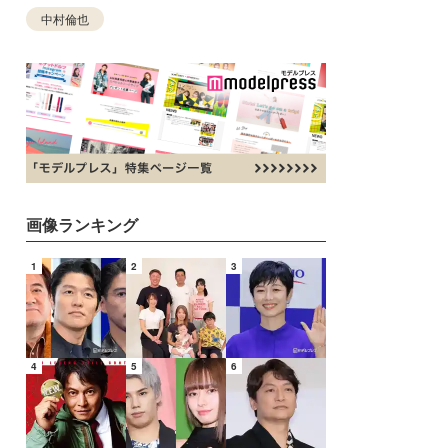
中村倫也
画像ランキング
1
2
3
4
5
6