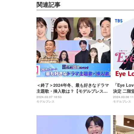
関連記事
＜終了＞2024年冬、最も好きなドラマ
「Eye L
主題歌・挿入歌は？【モデルプレス国
決定 二階
民的推しランキング】
ら豪華キャス
2024.03.07 18:53
2024.03.06 11
モデルプレス
モデルプレス
FAN Fes