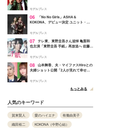
メンバー紹介映像解禁 各キャラクター象
徴する“謎のキーワード”も
モデルプレス
06
「No No Girls」ASHA＆
KOKONA、デビュー決定 ユニット・
TAKARAとしてセルフプロデュース楽曲
リリースへ
モデルプレス
07
テレ東、東野圭吾さん追悼 亀梨和
也主演「東野圭吾 手紙」再放送へ 佐藤隆
太・本田翼・中村倫也ら出演
モデルプレス
08
山本舞香、夫・マイファスHiroとの
夫婦ショット公開「2人が見れて幸せ」
「仲の良さが伝わってくる」と反響
モデルプレス
もっとみる
人気のキーワード
賀来賢人
愛のハイエナ
有働由美子
織田裕二
KOKONA（中野心結）