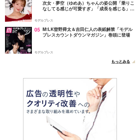
次女・夢空（ゆめあ）ちゃんの姿公開「乗りこ
なしてる感じが可愛すぎ」「成長を感じる」の
声
モデルプレス
05
M!LK曽野舜太＆吉田仁人の表紙解禁「モデル
プレスカウントダウンマガジン」巻頭に登場
モデルプレス
もっとみる