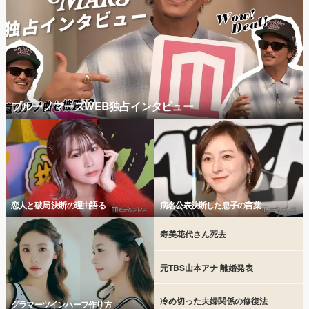
ブルーノマーズWEB独占インタビュー
恋人と破局 決断の理由語る
病名公表決断した息子の言葉
寿美花代さん死去
元TBS山本アナ 離婚発表
冷め切った夫婦関係の修復法
グラマーツインハーフ作り方