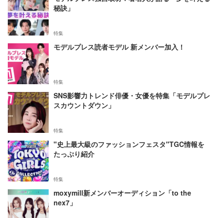
秘訣」
特集
モデルプレス読者モデル 新メンバー加入！
特集
SNS影響力トレンド俳優・女優を特集「モデルプレ
スカウントダウン」
特集
"史上最大級のファッションフェスタ"TGC情報を
たっぷり紹介
特集
moxymill新メンバーオーディション「to the
nex7」