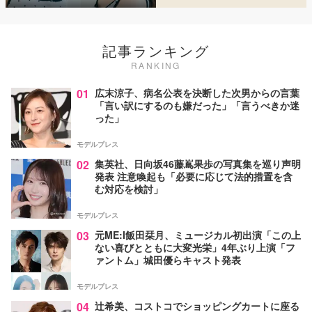
記事ランキング
RANKING
01
広末涼子、病名公表を決断した次男からの言葉
「言い訳にするのも嫌だった」「言うべきか迷
った」
モデルプレス
02
集英社、日向坂46藤嶌果歩の写真集を巡り声明
発表 注意喚起も「必要に応じて法的措置を含
む対応を検討」
モデルプレス
03
元ME:I飯田栞月、ミュージカル初出演「この上
ない喜びとともに大変光栄」4年ぶり上演「フ
ァントム」城田優らキャスト発表
モデルプレス
04
辻希美、コストコでショッピングカートに座る