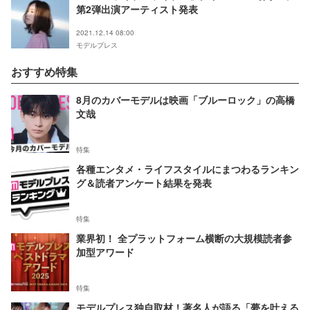
第2弾出演アーティスト発表
2021.12.14 08:00
モデルプレス
おすすめ特集
8月のカバーモデルは映画「ブルーロック」の高橋
文哉
特集
各種エンタメ・ライフスタイルにまつわるランキン
グ＆読者アンケート結果を発表
特集
業界初！ 全プラットフォーム横断の大規模読者参
加型アワード
特集
モデルプレス独自取材！著名人が語る「夢を叶える