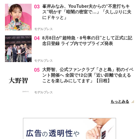
03
峯岸みなみ、YouTuber夫からの“不意打ちキ
ス”明かす「暗闇の密室で…」「久しぶりに夫
にドキッと」
モデルプレス
04
8月8日が“超特急・8号車の日”として正式に記
念日登録 ライブ内でサプライズ発表
モデルプレス
05
大野智、公式ファンクラブ「さと島」初のイベ
ント開催へ 全国で12公演「近い距離で会える
ことを楽しみにしてます」【日程】
モデルプレス
もっとみる