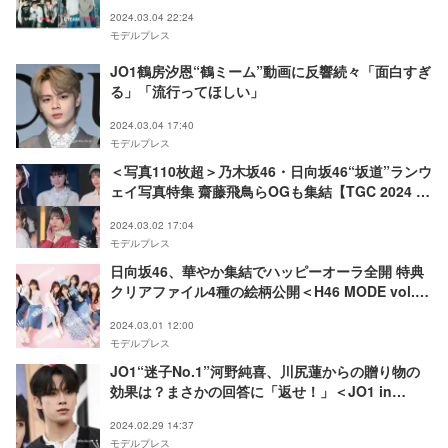
2024.03.04 22:24
モデルプレス
JO1鶴房汐恩“鶴ミーム”動画に反響続々「面白すぎ
る」「流行ってほしい」
2024.03.04 17:40
モデルプレス
＜写真110枚超＞乃木坂46・日向坂46“坂道”ランウ
ェイ写真特集 齋藤飛鳥らOGも集結【TGC 2024 S
／S】
2024.03.02 17:04
モデルプレス
日向坂46、華やか集結でハッピーオーラ全開 特典
クリアファイル4種の絵柄公開＜H46 MODE vol.1
＞
2024.03.01 12:00
モデルプレス
JO1“迷子No.1”河野純喜、川尻蓮からの贈り物の
効果は？まさかの回答に「返せ！」＜JO1 in
Wonderland！＞
2024.02.29 14:37
モデルプレス