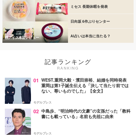
ミセス 長期休暇を発表
日向坂 6作ぶりセンター
AI占いは本当に当たる？
桃アイス本音レビュー
記事ランキング
RANKING
01
WEST.重岡大毅・濱田崇裕、結婚を同時発表
重岡は第1子誕生伝える「決して当たり前では
ない、尊いものでした」【全文】
モデルプレス
02
中島歩、“明治時代の文豪”の玄孫だった「教科
書にも載っている」名前も先祖に由来
モデルプレス