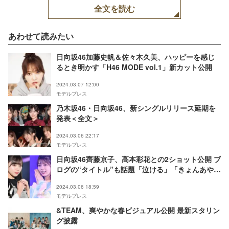
全文を読む
あわせて読みたい
日向坂46加藤史帆＆佐々木久美、ハッピーを感じ
るとき明かす「H46 MODE vol.1」新カット公開
2024.03.07 12:00
モデルプレス
乃木坂46・日向坂46、新シングルリリース延期を
発表＜全文＞
2024.03.06 22:17
モデルプレス
日向坂46齊藤京子、高本彩花との2ショット公開 ブ
ログの“タイトル”も話題「泣ける」「きょんあやは
永遠」
2024.03.06 18:59
モデルプレス
&TEAM、爽やかな春ビジュアル公開 最新スタリン
グ披露