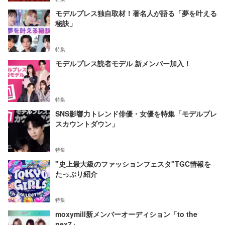
モデルプレス独自取材！著名人が語る「夢を叶える
秘訣」
特集
モデルプレス読者モデル 新メンバー加入！
特集
SNS影響力トレンド俳優・女優を特集「モデルプレ
スカウントダウン」
特集
"史上最大級のファッションフェスタ"TGC情報を
たっぷり紹介
特集
moxymill新メンバーオーディション「to the
nex7」