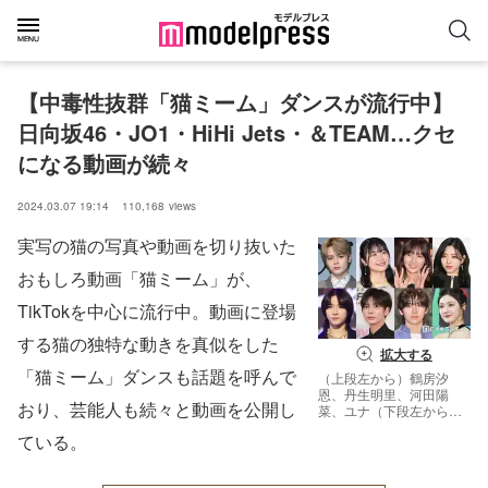
【中毒性抜群「猫ミーム」ダンスが流行中】
日向坂46・JO1・HiHi Jets・＆TEAM…クセ
になる動画が続々
2024.03.07 19:14
110,168
views
実写の猫の写真や動画を切り抜いた
おもしろ動画「猫ミーム」が、
TikTokを中心に流行中。動画に登場
する猫の独特な動きを真似をした
拡大する
「猫ミーム」ダンスも話題を呼んで
（上段左から）鶴房汐
恩、丹生明里、河田陽
おり、芸能人も続々と動画を公開し
菜、ユナ（下段左から）
ボムギュ、テヒョン、
ている。
YUMA 、ニンニン（C）
モデルプレス