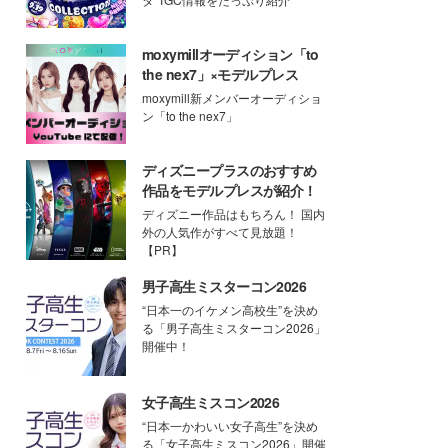
moxymillオーディション「to
the nex7」×モデルプレス
moxymill新メンバーオーディショ
ン「to the nex7」
ディズニープラスのおすすめ
作品をモデルプレスが紹介！
ディズニー作品はもちろん！ 国内
外の人気作がすべて見放題！
【PR】
男子高生ミスターコン2026
“日本一のイケメン高校生”を決め
る「男子高生ミスターコン2026」
開催中！
女子高生ミスコン2026
“日本一かわいい女子高生”を決め
る「女子高生ミスコン2026」開催