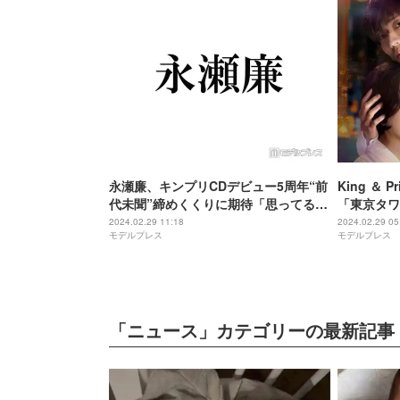
永瀬廉、キンプリCDデビュー5周年“前
King ＆
代未聞”締めくくりに期待「思ってる以
「東京タワ
上に規模が大きい」
谷由夏と許
2024.02.29 11:18
2024.02.29 05
モデルプレス
モデルプレス
「ニュース」カテゴリーの最新記事