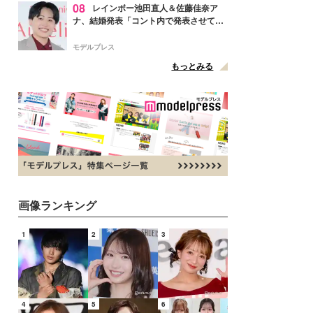
08
レインボー池田直人＆佐藤佳奈ア
ナ、結婚発表「コント内で発表させてい
ただきました」読売テレビ退社は生活拠
点変更のため
モデルプレス
もっとみる
画像ランキング
1
2
3
4
5
6