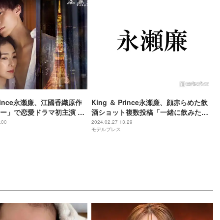
 Prince永瀬廉、江國香織原作
King ＆ Prince永瀬廉、顔赤らめた飲
ー」で恋愛ドラマ初主演 板
酒ショット複数投稿「一緒に飲みた
されざる恋
い」「彼氏感すごい」と反響続々
:00
2024.02.27 13:29
モデルプレス