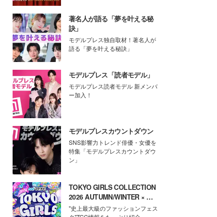
著名人が語る「夢を叶える秘
訣」
モデルプレス独自取材！著名人が
語る「夢を叶える秘訣」
モデルプレス「読者モデル」
モデルプレス読者モデル 新メンバ
ー加入！
モデルプレスカウントダウン
SNS影響力トレンド俳優・女優を
特集「モデルプレスカウントダウ
ン」
TOKYO GIRLS COLLECTION
2026 AUTUMN/WINTER × モ
デルプレス
"史上最大級のファッションフェス
タ"TGC情報をたっぷり紹介