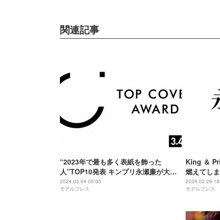
関連記事
“2023年で最も多く表紙を飾った
King ＆
人”TOP10発表 キンプリ永瀬廉が大賞
燃えてしま
Snow Man・大谷翔平選手・えなこ・
戦への思い
2024.03.04 00:00
2024.02.29 18
モデルプレス
モデルプレス
泉里香が各部門賞受賞