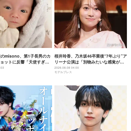
のmisono、第1子長男のカ
桜井玲香、乃木坂46卒業後“7年ぶり”ア
ョットに反響「天使すぎ
リーナ公演は「別物みたいな感覚があ
る」【New HISTORY COMING】
:03
2026.08.08 04:00
モデルプレス