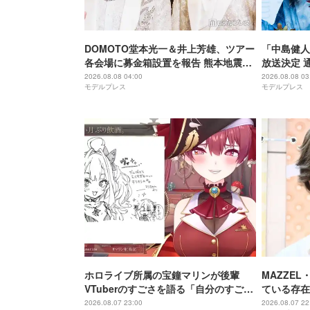
DOMOTO堂本光一＆井上芳雄、ツアー
「中島健人
各会場に募金箱設置を報告 熊本地震受
放送決定 
け「ステージから元気を届けられる形
初担当
2026.08.08 04:00
2026.08.08 03
モデルプレス
モデルプレス
になれば」
ホロライブ所属の宝鐘マリンが後輩
MAZZE
VTuberのすごさを語る「自分のすごさ
ている存在
に気づいてない」
存在」
2026.08.07 23:00
2026.08.07 22