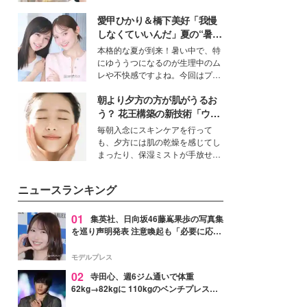
ーについて熱く語り合ってもらっ
を集めています。メイクやファッ
た。
愛甲ひかり＆橋下美好「我慢
ションの完成度を高めるベースと
して、“髪そのものの美しさ”に改
しなくていいんだ」夏の“暑さ
めて注目する人が増えている様
対策”の新しい選択肢とは？
本格的な夏が到来！暑い中で、特
子。今回は、そんな憧れの艶やか
にゆううつになるのが生理中のム
な髪を日常で叶える、美容好きの
レや不快感ですよね。今回はプラ
女性たちのヘアケア事情を紹介し
イベートでも仲良しで旅行好きな
ます。
朝より夕方の方が肌がうるお
モデル・愛甲ひかりさんと橋下美
好さんを迎えて本音で女子会トー
う？ 花王構築の新技術「ウォ
ク。猛暑のお出かけを快適に過ご
ーターキャプチャリングスキ
毎朝入念にスキンケアを行って
すヒントや、2人が感動した夏の
ン（捕水肌）」がスキンケア
も、夕方には肌の乾燥を感じてし
生理の新常識にも迫りました。
の常識を変える予感
まったり、保湿ミストが手放せな
いという読者も多いのでは？そん
な美容の常識を大きく変える可能
ニュースランキング
性を秘めた、革新的な「Water
Capturing Skin（ウォーターキャ
プチャリングスキン：捕水肌）」
01
集英社、日向坂46藤嶌果歩の写真集
技術を、花王が構築した。
を巡り声明発表 注意喚起も「必要に応じ
て法的措置を含む対応を検討」
モデルプレス
02
寺田心、週6ジム通いで体重
62kg→82kgに 110kgのベンチプレス持
ち上げる姿披露「胸板の厚みすごい」