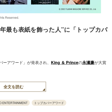
hts Reserved.
“2023年最も表紙を飾った人”に「トップカバ
Loaded
:
83.55%
カバーアワード」が発表され、
King ＆ Prince
の
永瀬廉
が大賞
全文を読む
O ENTERTAINMENT
トップカバーアワード