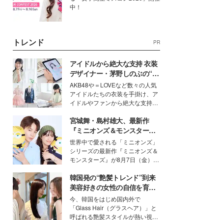
中！
トレンド
PR
アイドルから絶大な支持 衣装
デザイナー・茅野しのぶの“可
愛い”を作る美学＜「シチズン
AKB48や＝LOVEなど数々の人気
クロスシー」インタビュー＞
アイドルたちの衣装を手掛け、ア
イドルやファンから絶大な支持を
得る、株式会社オサレカンパニー
宮城舞・島村雄大、最新作
取締役兼クリエイティブディレク
ター・茅野しのぶ。一人ひとりの
『ミニオンズ＆モンスター
個性に寄り添い、魅力を引き出す
ズ』の魅力熱弁 ハチャメチャ
世界中で愛される「ミニオンズ」
衣装作りは、多くの女性たちに勇
だけじゃない“友情と絆”に感
シリーズの最新作『ミニオンズ＆
気と自信を与え続けている。
動
モンスターズ』が8月7日（金）に
公開。モデルプレスでは、“大のミ
韓国発の“艶髪トレンド”到来
ニオン好き”という共通点を持つモ
デルの宮城舞と島村雄大の特別対
美容好きの女性の自信を育む
談をお届け！それぞれの視点か
「ヘアケア事情」って？
今、韓国をはじめ国内外で
ら、今作ならではの魅力や予想外
「Glass Hair（グラスヘア）」と
の感動をもたらす奥深いストーリ
呼ばれる艶髪スタイルが熱い視線