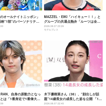
のオールナイトニッポン」
MAZZEL・EIKI「ハイキュー！！」と
通称“1部”のパーソナリティ
グループの共通点熱弁「ルーツは全然
違うんですけど」
:00
2026.08.07 23:26
モデルプレス
L・RAN、自身の原動力となっ
木下優樹菜さん（38）、“顔出しが話
とは「1番身近で1番偉大な
題”14歳長女の成長した姿を公開 「14
歳とは思えぬオトナっぽさ」「優樹菜
:59
2026.08.07 22:45