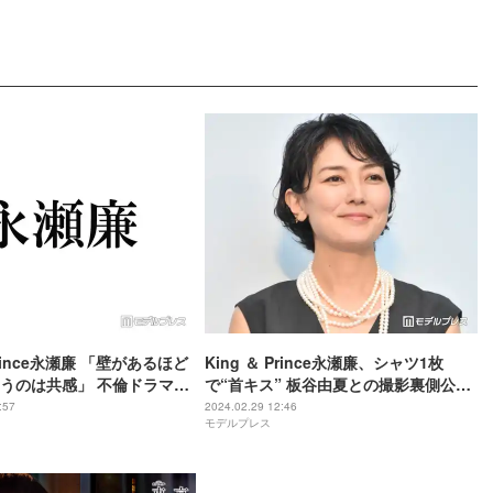
 Prince永瀬廉 「壁があるほど
King ＆ Prince永瀬廉、シャツ1枚
うのは共感」 不倫ドラマ挑
で“首キス” 板谷由夏との撮影裏側公開
語る＜東京タワー＞
に悶絶する声続々「刺激が強い」「儚
:57
2024.02.29 12:46
モデルプレス
くて色っぽい」＜東京タワー＞