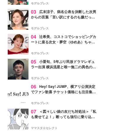
「かっこいい」と反響
モデルプレス
03
広末涼子、病名公表を決断した次男
からの言葉「言い訳にするのも嫌だっ
た」「言うべきか迷った」
モデルプレス
04
辻希美、コストコでショッピングカ
ートに座る次女・夢空（ゆめあ）ちゃん
の姿公開「乗りこなしてる感じが可愛す
ぎ」「成長を感じる」の声
モデルプレス
05
小栗旬、5年ぶり民放ドラマレギュ
ラー出演 横浜流星と唯一無二の異色のバ
ディで初共演【LOST10】
モデルプレス
06
Hey! Say! JUMP、横アリ公演決定
でファン歓喜 チケット価格にも注目集ま
る「激アツ」「平成に戻ったみたい」
モデルプレス
07
＜図々しい娘の友だち対処法＞「私
も乗せてよ！」断っても強引に乗り込ん
でくる友だち【第1話まんが】
ママスタ☆セレクト