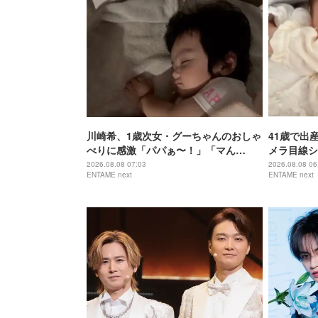
川崎希、1歳次女・グーちゃんのおしゃ
41歳で出産
べりに感激「パパぁ〜！」「マん
メラ目線シ
マ！」
る」
2026.08.08 07:03
2026.08.08 06
ENTAME next
ENTAME next