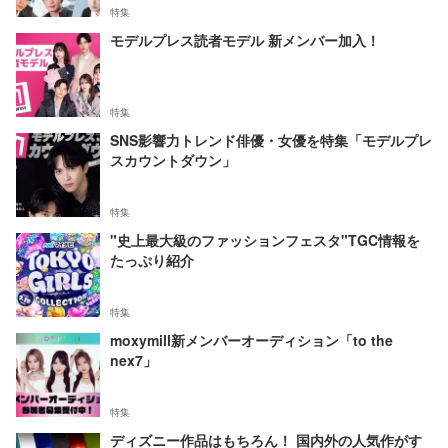
特集
モデルプレス読者モデル 新メンバー加入！
特集
SNS影響力トレンド俳優・女優を特集「モデルプレ
スカウントダウン」
特集
"史上最大級のファッションフェスタ"TGC情報を
たっぷり紹介
特集
moxymill新メンバーオーディション「to the
nex7」
特集
ディズニー作品はもちろん！ 国内外の人気作がす