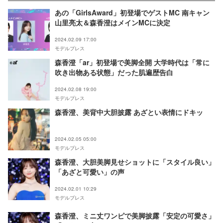
あの「GirlsAward」初登場でゲストMC 南キャン
山里亮太＆森香澄はメインMCに決定
2024.02.09 17:00
モデルプレス
森香澄「ar」初登場で美脚全開 大学時代は「常に
吹き出物ある状態」だった肌遍歴告白
2024.02.08 19:00
モデルプレス
森香澄、美背中大胆披露 あざとい表情にドキッ
2024.02.05 05:00
モデルプレス
森香澄、大胆美脚見せショットに「スタイル良い」
「あざと可愛い」の声
2024.02.01 10:29
モデルプレス
森香澄、ミニ丈ワンピで美脚披露「安定の可愛さ」