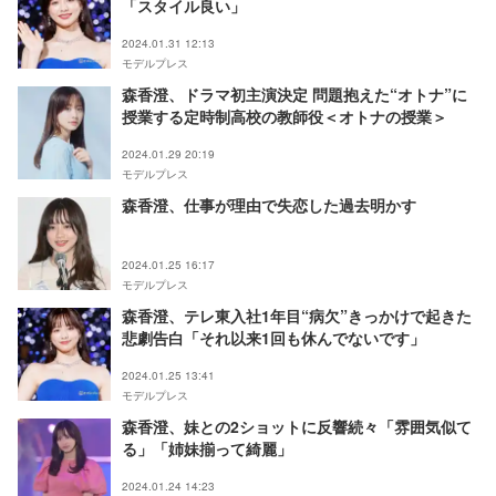
「スタイル良い」
2024.01.31 12:13
モデルプレス
森香澄、ドラマ初主演決定 問題抱えた“オトナ”に
授業する定時制高校の教師役＜オトナの授業＞
2024.01.29 20:19
モデルプレス
森香澄、仕事が理由で失恋した過去明かす
2024.01.25 16:17
モデルプレス
森香澄、テレ東入社1年目“病欠”きっかけで起きた
悲劇告白「それ以来1回も休んでないです」
2024.01.25 13:41
モデルプレス
森香澄、妹との2ショットに反響続々「雰囲気似て
る」「姉妹揃って綺麗」
2024.01.24 14:23