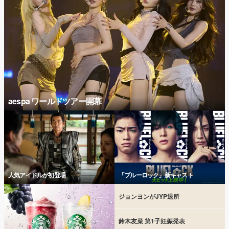
aespa ワールドツアー開幕
人気アイドルが初登場
「ブルーロック」新キャスト
ジョンヨンがJYP退所
鈴木友菜 第1子妊娠発表