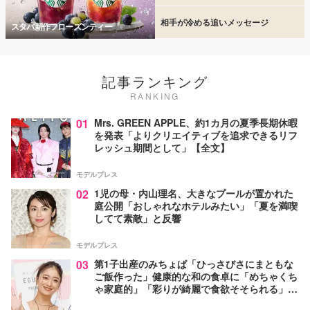
相手が冷める追いメッセージ
スタバ新作フローズンティー
記事ランキング
RANKING
01
Mrs. GREEN APPLE、約1カ月の夏季長期休暇
を発表「よりクリエイティブを追求できるリフ
レッシュ期間として」【全文】
モデルプレス
02
1児の母・内山理名、大きなプールが置かれた
庭公開「おしゃれなホテルみたい」「夏を満喫
してて素敵」と反響
モデルプレス
03
第1子出産のみちょぱ「ひっさびさにまともな
ご飯作った」健康的な和の食卓に「めちゃくち
ゃ家庭的」「彩りが綺麗で食欲そそられる」の
声