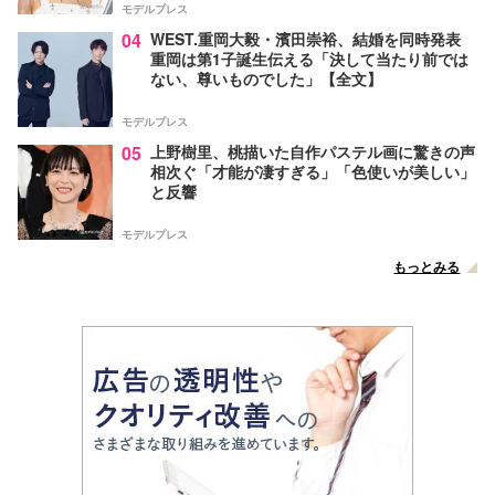
モデルプレス
04
WEST.重岡大毅・濱田崇裕、結婚を同時発表
重岡は第1子誕生伝える「決して当たり前では
ない、尊いものでした」【全文】
モデルプレス
05
上野樹里、桃描いた自作パステル画に驚きの声
相次ぐ「才能が凄すぎる」「色使いが美しい」
と反響
モデルプレス
もっとみる