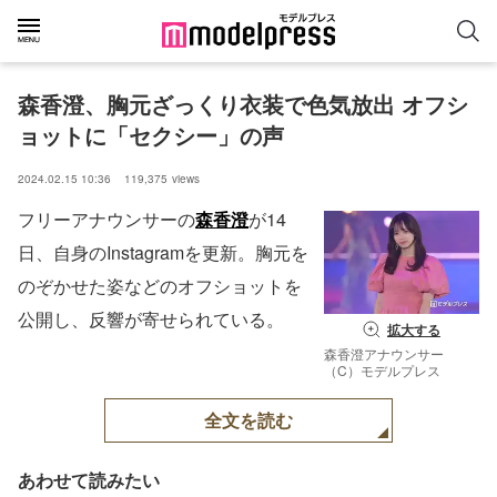
森香澄、胸元ざっくり衣装で色気放出 オフシ
ョットに「セクシー」の声
2024.02.15 10:36
119,375
views
フリーアナウンサーの
森香澄
が14
日、自身のInstagramを更新。胸元を
のぞかせた姿などのオフショットを
公開し、反響が寄せられている。
拡大する
森香澄アナウンサー
（C）モデルプレス
全文を読む
あわせて読みたい