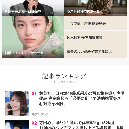
再婚発表 お相手は妊娠中
ラスト30秒で状況一変
「ウマ娘」声優 結婚発表
鈴木砂羽 子宮筋腫摘出
都合のよい恋を卒業するには
朝活コスメ＆インナーケア
記事ランキング
RANKING
01
集英社、日向坂46藤嶌果歩の写真集を巡り声明
発表 注意喚起も「必要に応じて法的措置を含
む対応を検討」
モデルプレス
02
寺田心、週6ジム通いで体重62kg→82kgに
110kgのベンチプレス持ち上げる姿披露「胸板