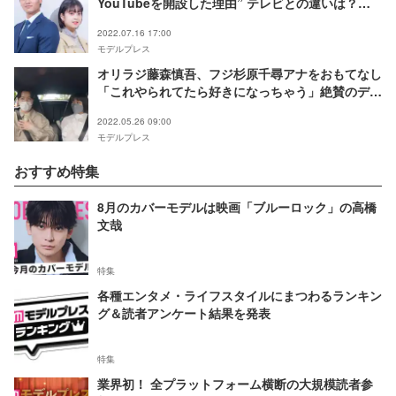
YouTubeを開設した理由” テレビとの違いは？
【フジテレビアナウンサー×モデルプレス連載
2022.07.16 17:00
＜“素”っぴんトーク＞】
モデルプレス
オリラジ藤森慎吾、フジ杉原千尋アナをおもてなし
「これやられてたら好きになっちゃう」絶賛のデー
ト術とは？
2022.05.26 09:00
モデルプレス
おすすめ特集
8月のカバーモデルは映画「ブルーロック」の高橋
文哉
特集
各種エンタメ・ライフスタイルにまつわるランキン
グ＆読者アンケート結果を発表
特集
業界初！ 全プラットフォーム横断の大規模読者参