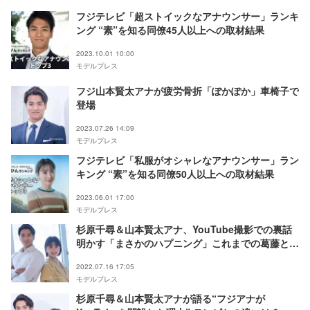
フジテレビ「超ストイックなアナウンサー」ランキ
ング “素”を知る同僚45人以上への取材結果
2023.10.01 10:00
モデルプレス
フジ山本賢太アナが疲労骨折「ぽかぽか」車椅子で
登場
2023.07.26 14:09
モデルプレス
フジテレビ「私服がオシャレなアナウンサー」ラン
キング “素”を知る同僚50人以上への取材結果
2023.06.01 17:00
モデルプレス
杉原千尋＆山本賢太アナ、YouTube撮影での裏話
明かす「まさかのハプニング」これまでの葛藤と夢
を叶える秘訣【フジテレビアナウンサー×モデルプ
2022.07.16 17:05
レス連載＜“素”っぴんトーク＞】
モデルプレス
杉原千尋＆山本賢太アナが語る“フジアナが