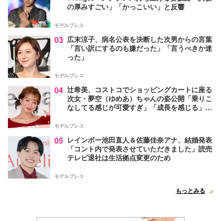
の厚みすごい」「かっこいい」と反響
モデルプレス
03
広末涼子、病名公表を決断した次男からの言葉
「言い訳にするのも嫌だった」「言うべきか迷
った」
モデルプレス
04
辻希美、コストコでショッピングカートに座る
次女・夢空（ゆめあ）ちゃんの姿公開「乗りこ
なしてる感じが可愛すぎ」「成長を感じる」の
声
モデルプレス
05
レインボー池田直人＆佐藤佳奈アナ、結婚発表
「コント内で発表させていただきました」読売
テレビ退社は生活拠点変更のため
モデルプレス
もっとみる