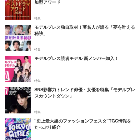
加型アワード
特集
モデルプレス独自取材！著名人が語る「夢を叶える
秘訣」
特集
モデルプレス読者モデル 新メンバー加入！
特集
SNS影響力トレンド俳優・女優を特集「モデルプレ
スカウントダウン」
特集
"史上最大級のファッションフェスタ"TGC情報を
たっぷり紹介