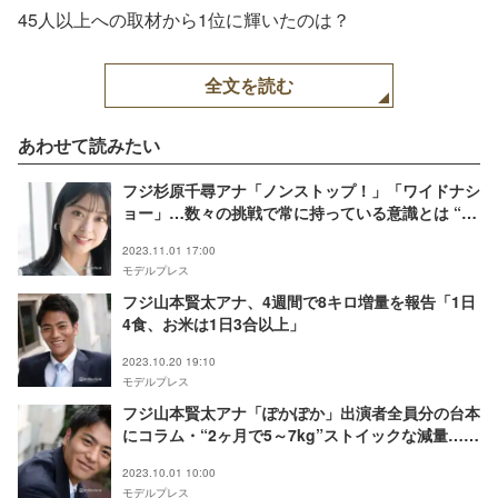
45人以上への取材から1位に輝いたのは？
全文を読む
あわせて読みたい
フジ杉原千尋アナ「ノンストップ！」「ワイドナシ
ョー」…数々の挑戦で常に持っている意識とは “程
良く関係値を積んだ”6年目ならではのコミュニケ
2023.11.01 17:00
ーション語る＜モデルプレスインタビュー＞
モデルプレス
フジ山本賢太アナ、4週間で8キロ増量を報告「1日
4食、お米は1日3合以上」
2023.10.20 19:10
モデルプレス
フジ山本賢太アナ「ぽかぽか」出演者全員分の台本
にコラム・“2ヶ月で5～7kg”ストイックな減量…何
事も全力で取り組む理由 「毎週挫折」も乗り越え
2023.10.01 10:00
られる秘訣＜モデルプレスインタビュー＞
モデルプレス