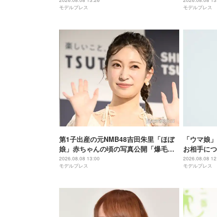
チ」と絶賛の声
ショットに
2026.08.08 13:26
2026.08.08 13
モデルプレス
モデルプレス
しい」「天
第1子出産の元NMB48吉田朱里「ほぼ
「ウマ娘」
娘」赤ちゃんの頃の写真公開「爆毛す
お相手につ
ごい」「ほっぺがぷくぷくで可愛すぎ
気ままな性
2026.08.08 13:00
2026.08.08 12
モデルプレス
モデルプレス
る」の声
してとても
てくれる方