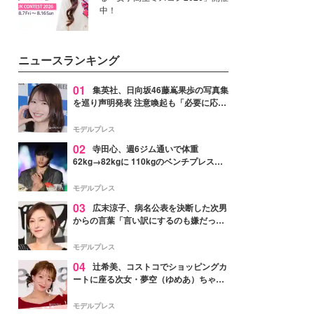
中！
ニュースランキング
01
集英社、日向坂46藤嶌果歩の写真集
を巡り声明発表 注意喚起も「必要に応じ
て法的措置を含む対応を検討」
モデルプレス
02
寺田心、週6ジム通いで体重
62kg→82kgに 110kgのベンチプレス持
ち上げる姿披露「胸板の厚みすごい」
「かっこいい」と反響
モデルプレス
03
広末涼子、病名公表を決断した次男
からの言葉「言い訳にするのも嫌だっ
た」「言うべきか迷った」
モデルプレス
04
辻希美、コストコでショッピングカ
ートに座る次女・夢空（ゆめあ）ちゃん
の姿公開「乗りこなしてる感じが可愛す
ぎ」「成長を感じる」の声
モデルプレス