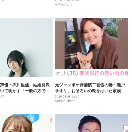
反響「すくすく育ってて嬉
敵」「娘さん大人っぽい」
:08
2026.08.08 13:04
モデルプレス
使」
声優・衣川里佳、結婚発表
元ジャンポケ斉藤慎二被告の妻・瀬戸
いて明かす「一般の方で、
サオリ、おそろいの靴をはいた家族と
格の私を、時に厳しく、そ
の写真を披露
:47
2026.08.08 12:45
ABEMA TIMES
優しく、全力でサポートし
です」