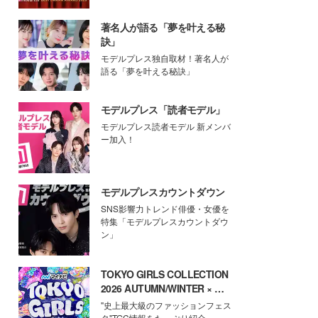
著名人が語る「夢を叶える秘
訣」
モデルプレス独自取材！著名人が
語る「夢を叶える秘訣」
モデルプレス「読者モデル」
モデルプレス読者モデル 新メンバ
ー加入！
モデルプレスカウントダウン
SNS影響力トレンド俳優・女優を
特集「モデルプレスカウントダウ
ン」
TOKYO GIRLS COLLECTION
2026 AUTUMN/WINTER × モ
デルプレス
"史上最大級のファッションフェス
タ"TGC情報をたっぷり紹介