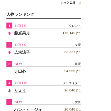
もっとみる
人物ランキング
1
前回 3 位
タレント
藤嶌果歩
176,142 pt.
2
前回 5 位
女優
広末涼子
36,557 pt.
3
NEW
俳優
寺田心
34,333 pt.
4
前回 1 位
クリエイター
りょう
26,048 pt.
5
NEW
女優
ハン・ヒョジュ
26,046 pt.