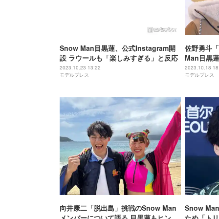
Snow Man目黒蓮、公式Instagram開
佐野勇斗「
設 ラウールも「楽しみすぎる」と反応
Man目黒
写真撮影 
2023.10.23 13:22
2023.10.18 18
モデルプレス
モデルプレス
向井康二「脱出島」挑戦のSnow Man
Snow M
メンバーについて語る 目黒蓮もヒント
ため「トリ