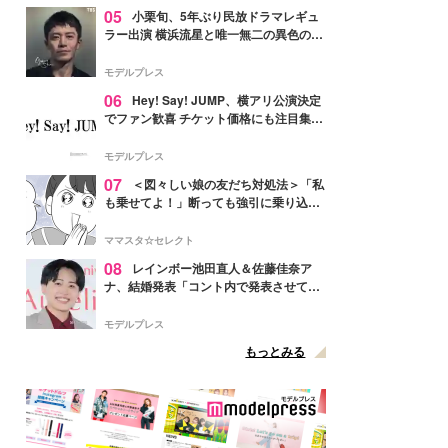
05
小栗旬、5年ぶり民放ドラマレギュ
ラー出演 横浜流星と唯一無二の異色のバ
ディで初共演【LOST10】
モデルプレス
06
Hey! Say! JUMP、横アリ公演決定
でファン歓喜 チケット価格にも注目集ま
る「激アツ」「平成に戻ったみたい」
モデルプレス
07
＜図々しい娘の友だち対処法＞「私
も乗せてよ！」断っても強引に乗り込ん
でくる友だち【第1話まんが】
ママスタ☆セレクト
08
レインボー池田直人＆佐藤佳奈ア
ナ、結婚発表「コント内で発表させてい
ただきました」読売テレビ退社は生活拠
点変更のため
モデルプレス
もっとみる