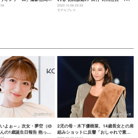
「メンバーの話とかもでき
越しの奇跡」「本人による聖地巡礼」
:36
2023.10.06 23:33
モデルプレス
いよぉ～」次女・夢空（ゆ
2児の母・木下優樹菜、14歳長女との肩
んの1歳誕生日報告 抱っこ
組みショットに反響「おしゃれで素