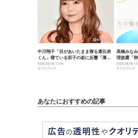
中川翔子「目があいたまま寝る遺伝弟
高橋みなみ
くん」寝ている双子の姿に反響「薄目
理披露「卵
で寝てても天使」「可愛さが2倍」
「鮭の焼き
2026.08.08 12:44
2026.08.08 12
モデルプレス
モデルプレス
あなたにおすすめの記事