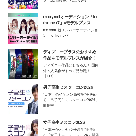
moxymillオーディション「to
the nex7」×モデルプレス
moxymill新メンバーオーディショ
ン「to the nex7」
ディズニープラスのおすすめ
作品をモデルプレスが紹介！
ディズニー作品はもちろん！ 国内
外の人気作がすべて見放題！
【PR】
男子高生ミスターコン2026
“日本一のイケメン高校生”を決め
る「男子高生ミスターコン2026」
開催中！
女子高生ミスコン2026
“日本一かわいい女子高生”を決め
る「女子高生ミスコン2026」開催