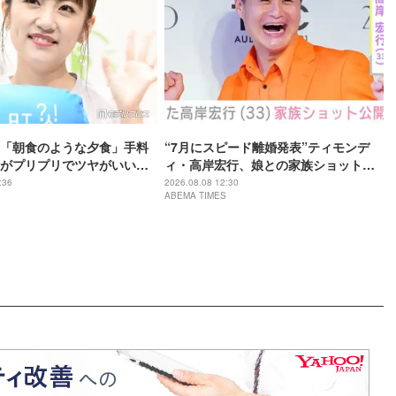
「朝食のような夕食」手料
“7月にスピード離婚発表”ティモンデ
がプリプリでツヤがいい」
ィ・高岸宏行、娘との家族ショット公
色が綺麗」と反響
開 元妻・沢井美優は「目の下に熊さん
:36
2026.08.08 12:30
ABEMA TIMES
が」