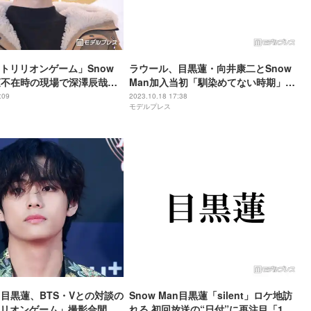
トリリオンゲーム」Snow
ラウール、目黒蓮・向井康二とSnow
蓮不在時の現場で深澤辰哉と
Man加入当初「馴染めてない時期」に
目黒が後日の連絡も明かす
深澤辰哉含む4人で温泉へ “愛おし
:09
2023.10.18 17:38
モデルプレス
い”深澤に感謝語る
an目黒蓮、BTS・Vとの対談の
Snow Man目黒蓮「silent」ロケ地訪
リオンゲーム」撮影合間に
れる 初回放送の“日付”に再注目「1年