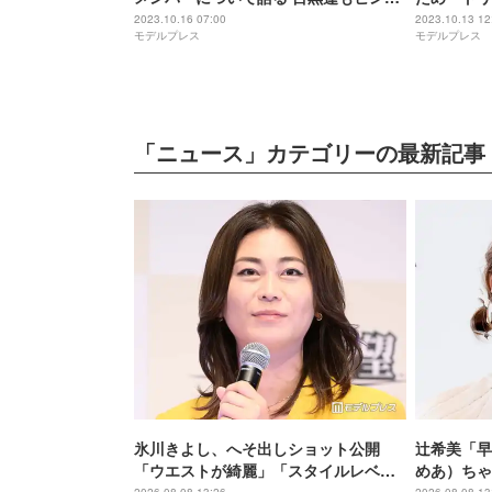
明かす
韓国語勉強
2023.10.16 07:00
2023.10.13 12
モデルプレス
モデルプレス
たら」
「ニュース」カテゴリーの最新記事
氷川きよし、へそ出しショット公開
辻希美「早
「ウエストが綺麗」「スタイルレベ
めあ）ちゃ