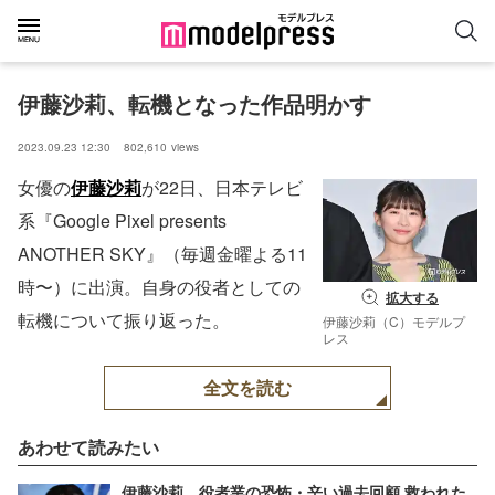
伊藤沙莉、転機となった作品明かす
2023.09.23 12:30
802,610
views
女優の
伊藤沙莉
が22日、日本テレビ
系『Google Pixel presents
ANOTHER SKY』（毎週金曜よる11
時〜）に出演。自身の役者としての
拡大する
転機について振り返った。
伊藤沙莉（C）モデルプ
レス
全文を読む
あわせて読みたい
伊藤沙莉、役者業の恐怖・辛い過去回顧 救われた