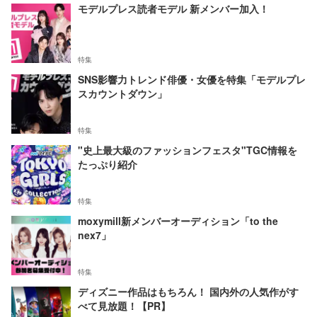
モデルプレス読者モデル 新メンバー加入！
特集
SNS影響力トレンド俳優・女優を特集「モデルプレ
スカウントダウン」
特集
"史上最大級のファッションフェスタ"TGC情報を
たっぷり紹介
特集
moxymill新メンバーオーディション「to the
nex7」
特集
ディズニー作品はもちろん！ 国内外の人気作がす
べて見放題！【PR】