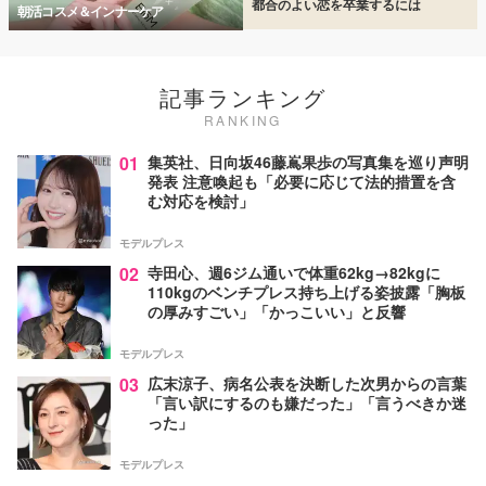
都合のよい恋を卒業するには
朝活コスメ＆インナーケア
記事ランキング
RANKING
01
集英社、日向坂46藤嶌果歩の写真集を巡り声明
発表 注意喚起も「必要に応じて法的措置を含
む対応を検討」
モデルプレス
02
寺田心、週6ジム通いで体重62kg→82kgに
110kgのベンチプレス持ち上げる姿披露「胸板
の厚みすごい」「かっこいい」と反響
モデルプレス
03
広末涼子、病名公表を決断した次男からの言葉
「言い訳にするのも嫌だった」「言うべきか迷
った」
モデルプレス