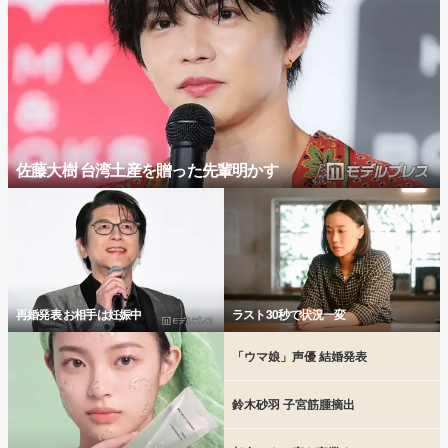
佐藤大樹 台湾土産を贈った先輩明かす
再婚発表 お相手は妊娠中
ラスト30秒で状況一変
「ウマ娘」声優 結婚発表
鈴木砂羽 子宮筋腫摘出