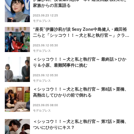
家族からの言葉語る
2023.09.23 12:25
モデルプレス
“座長”伊藤沙莉が涙 Sexy Zone中島健人・織田裕
二らと「シッコウ！！～犬と私と執行官～」クラン
クアップ＜出演者コメント＞
2023.09.12 05:30
モデルプレス
＜シッコウ！！～犬と私と執行官～ 最終話＞ひか
り＆小原、最難関事件に挑む
2023.09.12 05:30
モデルプレス
＜シッコウ！！～犬と私と執行官～ 第8話＞栗橋、
高熱出してひかりの前で倒れる
2023.09.05 08:00
モデルプレス
＜シッコウ！！～犬と私と執行官～ 第7話＞栗橋、
ついにひかりにキス？