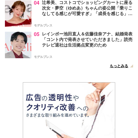
04
辻希美、コストコでショッピングカートに座る
次女・夢空（ゆめあ）ちゃんの姿公開「乗りこ
なしてる感じが可愛すぎ」「成長を感じる」の
声
モデルプレス
05
レインボー池田直人＆佐藤佳奈アナ、結婚発表
「コント内で発表させていただきました」読売
テレビ退社は生活拠点変更のため
モデルプレス
もっとみる