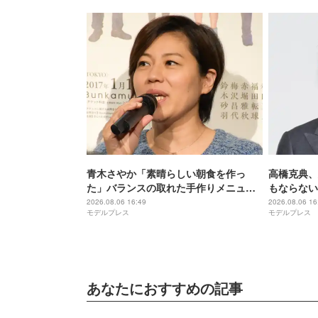
青木さやか「素晴らしい朝食を作っ
高橋克典、
た」バランスの取れた手作りメニュー
もならない
公開「理想的で真似したい」「彩り豊
たい」
2026.08.06 16:49
2026.08.06 16
モデルプレス
モデルプレス
かで美味しそう」の声
あなたにおすすめの記事