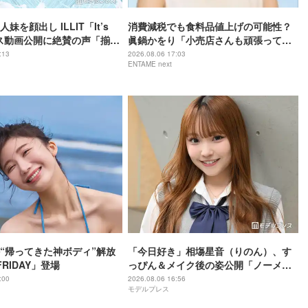
妹を顔出し ILLIT「It’s
消費減税でも食料品値上げの可能性？
ス動画公開に絶賛の声「揃っ
眞鍋かをり「小売店さんも頑張ってく
抜群」「本物のアイドルみ
れると信じている」
:13
2026.08.06 17:03
ENTAME next
“帰ってきた神ボディ”解放
「今日好き」相塲星音（りのん）、す
RIDAY」登場
っぴん＆メイク後の姿公開「ノーメイ
クでもビジュ爆発」「透明感半端な
:00
2026.08.06 16:56
モデルプレス
い」と絶賛の声