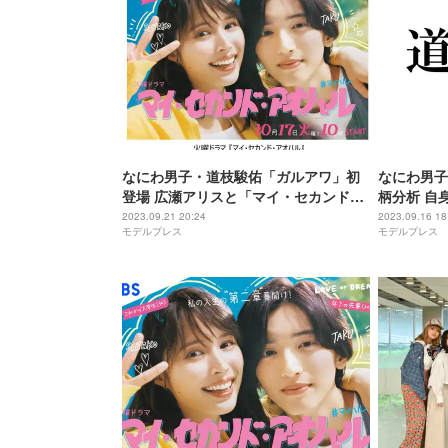
なにわ男子・道枝駿佑「ガルアワ」初
なにわ男子
登場 広瀬アリスと「マイ・セカンド・
柄分析 自
アオハル」SPステージ決定
2023.09.21 20:24
2023.09.16 18
モデルプレス
モデルプレス