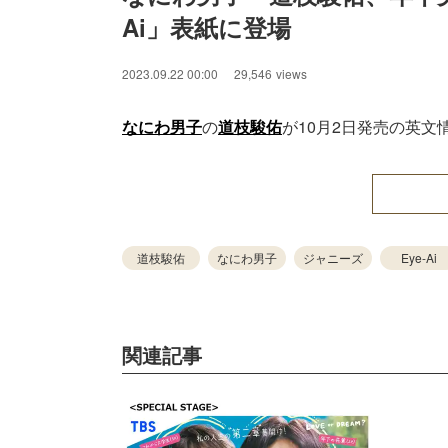
Ai」表紙に登場
2023.09.22 00:00
29,546
views
なにわ男子
の
道枝駿佑
が10月2日発売の英文
道枝駿佑
なにわ男子
ジャニーズ
Eye-Ai
関連記事