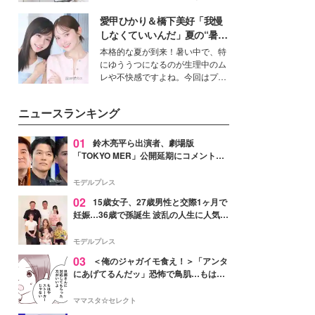
女性たちのヘアケア事情を紹介し
得る、株式会社オサレカンパニー
ます。
愛甲ひかり＆橋下美好「我慢
取締役兼クリエイティブディレク
ター・茅野しのぶ。一人ひとりの
しなくていいんだ」夏の“暑さ
個性に寄り添い、魅力を引き出す
対策”の新しい選択肢とは？
本格的な夏が到来！暑い中で、特
衣装作りは、多くの女性たちに勇
にゆううつになるのが生理中のム
気と自信を与え続けている。
レや不快感ですよね。今回はプラ
イベートでも仲良しで旅行好きな
モデル・愛甲ひかりさんと橋下美
ニュースランキング
好さんを迎えて本音で女子会トー
ク。猛暑のお出かけを快適に過ご
すヒントや、2人が感動した夏の
01
鈴木亮平ら出演者、劇場版
生理の新常識にも迫りました。
「TOKYO MER」公開延期にコメント
「現実のヒーローたちにチームMERから
最大の敬意とエールを」
モデルプレス
02
15歳女子、27歳男性と交際1ヶ月で
妊娠…36歳で孫誕生 波乱の人生に人気タ
レント思わずツッコミ「だいぶ危ねえ
よ！」
モデルプレス
03
＜俺のジャガイモ食え！＞「アンタ
にあげてるんだッ」恐怖で鳥肌…もはや
ストーカー？【第3話まんが】
ママスタ☆セレクト