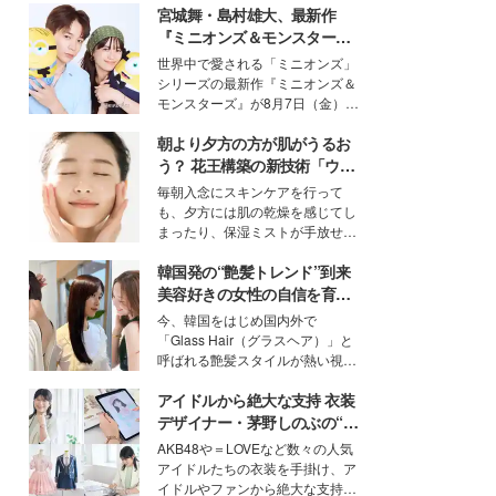
宮城舞・島村雄大、最新作
『ミニオンズ＆モンスター
ズ』の魅力熱弁 ハチャメチャ
世界中で愛される「ミニオンズ」
だけじゃない“友情と絆”に感
シリーズの最新作『ミニオンズ＆
動
モンスターズ』が8月7日（金）に
公開。モデルプレスでは、“大のミ
朝より夕方の方が肌がうるお
ニオン好き”という共通点を持つモ
デルの宮城舞と島村雄大の特別対
う？ 花王構築の新技術「ウォ
談をお届け！それぞれの視点か
ーターキャプチャリングスキ
毎朝入念にスキンケアを行って
ら、今作ならではの魅力や予想外
ン（捕水肌）」がスキンケア
も、夕方には肌の乾燥を感じてし
の感動をもたらす奥深いストーリ
の常識を変える予感
まったり、保湿ミストが手放せな
ーについて熱く語り合ってもらっ
いという読者も多いのでは？そん
た。
韓国発の“艶髪トレンド”到来
な美容の常識を大きく変える可能
性を秘めた、革新的な「Water
美容好きの女性の自信を育む
Capturing Skin（ウォーターキャ
「ヘアケア事情」って？
今、韓国をはじめ国内外で
プチャリングスキン：捕水肌）」
「Glass Hair（グラスヘア）」と
技術を、花王が構築した。
呼ばれる艶髪スタイルが熱い視線
を集めています。メイクやファッ
アイドルから絶大な支持 衣装
ションの完成度を高めるベースと
して、“髪そのものの美しさ”に改
デザイナー・茅野しのぶの“可
めて注目する人が増えている様
愛い”を作る美学＜「シチズン
AKB48や＝LOVEなど数々の人気
子。今回は、そんな憧れの艶やか
クロスシー」インタビュー＞
アイドルたちの衣装を手掛け、ア
な髪を日常で叶える、美容好きの
イドルやファンから絶大な支持を