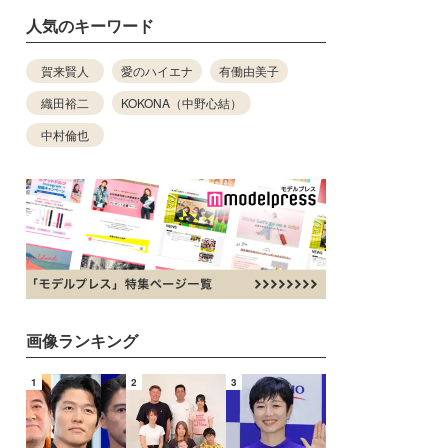
人気のキーワード
賀来賢人
愛のハイエナ
有働由美子
織田裕二
KOKONA（中野心結）
中村倫也
画像ランキング
1
2
3