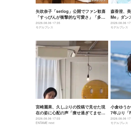
矢吹奈子「setlog」公開でファン歓喜
森香澄、美人
「すっぴんが衝撃的な可愛さ」「多忙
Me」ダン
すぎてびっくり」
てスタイル
2026.08.06 17:35
2026.08.06 17
モデルプレス
モデルプレス
たい」
宮崎麗果、久しぶりの投稿で見せた現
小倉ゆうか
在の姿に心配の声「痩せ過ぎてません
7年ぶり「F
か？」
2026.08.06 17:03
2026.08.06 17
ENTAME next
モデルプレス