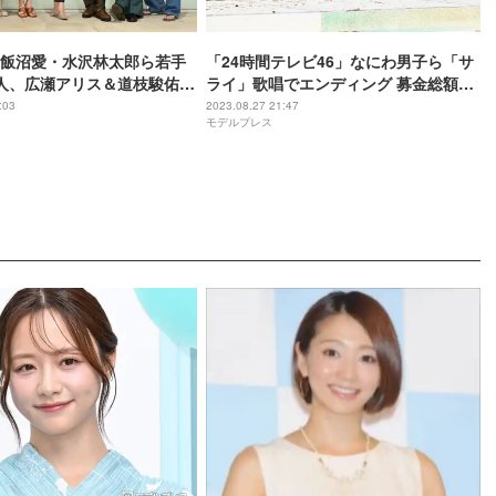
飯沼愛・水沢林太郎ら若手
「24時間テレビ46」なにわ男子ら「サ
人、広瀬アリス＆道枝駿佑出
ライ」歌唱でエンディング 募金総額は
セカンド・アオハル」追加
2億2223万8290円
:03
2023.08.27 21:47
モデルプレス
表