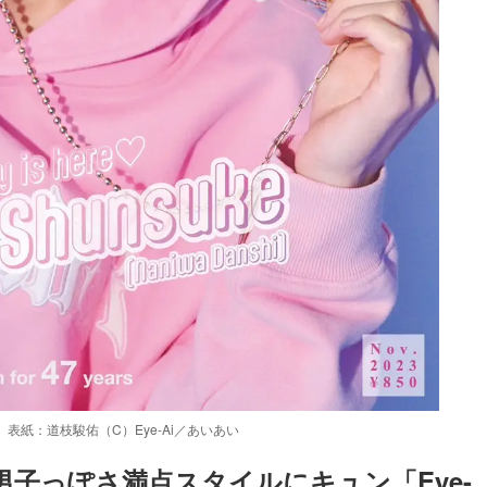
売）表紙：道枝駿佑（C）Eye-Ai／あいあい
子っぽさ満点スタイルにキュン「Eye-