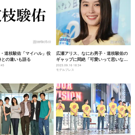
・道枝駿佑「マイハル」役
広瀬アリス、なにわ男子・道枝駿佑の
身との違いも語る
ギャップに悶絶「可愛いって思いなが
ら見てました」＜マイ・セカンド・ア
:45
2023.09.16 18:34
モデルプレス
オハル＞