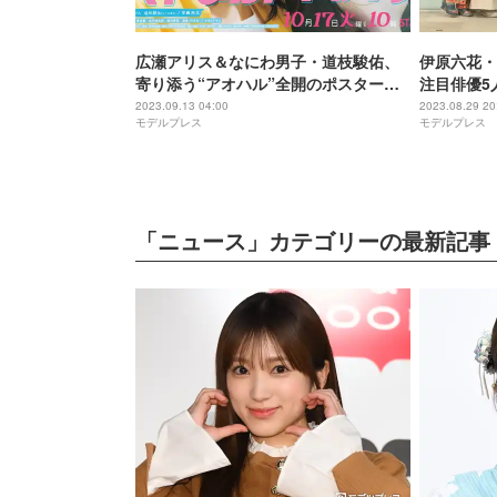
広瀬アリス＆なにわ男子・道枝駿佑、
伊原六花・
寄り添う“アオハル”全開のポスタービ
注目俳優5
ジュアル解禁＜マイ・セカンド・アオ
演「マイ・
2023.09.13 04:00
2023.08.29 20
モデルプレス
モデルプレス
ハル＞
キャスト発
「ニュース」カテゴリーの最新記事