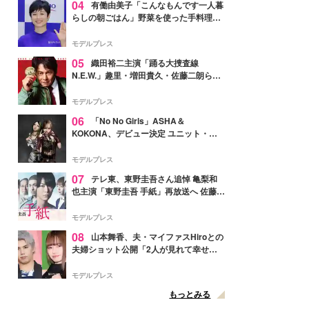
04
有働由美子「こんなもんです一人暮
らしの朝ごはん」野菜を使った手料理公
開「作ってみたい」「ヘルシーで美味し
そう」と反響
モデルプレス
05
織田裕二主演「踊る大捜査線
N.E.W.」趣里・増田貴久・佐藤二朗ら新
メンバー紹介映像解禁 各キャラクター象
徴する“謎のキーワード”も
モデルプレス
06
「No No Girls」ASHA＆
KOKONA、デビュー決定 ユニット・
TAKARAとしてセルフプロデュース楽曲
リリースへ
モデルプレス
07
テレ東、東野圭吾さん追悼 亀梨和
也主演「東野圭吾 手紙」再放送へ 佐藤隆
太・本田翼・中村倫也ら出演
モデルプレス
08
山本舞香、夫・マイファスHiroとの
夫婦ショット公開「2人が見れて幸せ」
「仲の良さが伝わってくる」と反響
モデルプレス
もっとみる