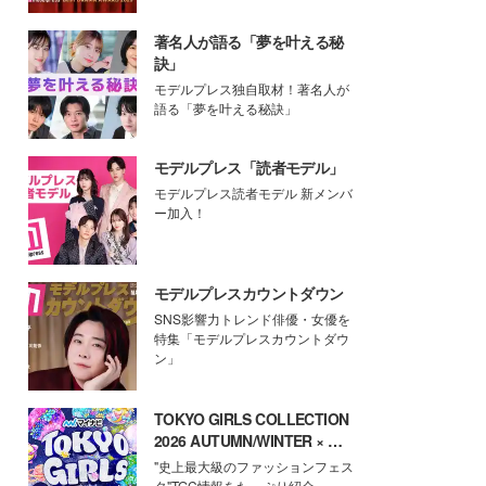
著名人が語る「夢を叶える秘
訣」
モデルプレス独自取材！著名人が
語る「夢を叶える秘訣」
モデルプレス「読者モデル」
モデルプレス読者モデル 新メンバ
ー加入！
モデルプレスカウントダウン
SNS影響力トレンド俳優・女優を
特集「モデルプレスカウントダウ
ン」
TOKYO GIRLS COLLECTION
2026 AUTUMN/WINTER × モ
デルプレス
"史上最大級のファッションフェス
タ"TGC情報をたっぷり紹介