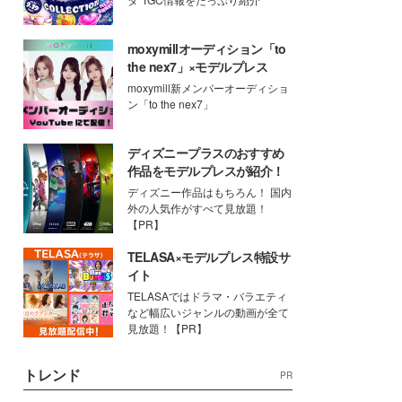
moxymillオーディション「to
the nex7」×モデルプレス
moxymill新メンバーオーディショ
ン「to the nex7」
ディズニープラスのおすすめ
作品をモデルプレスが紹介！
ディズニー作品はもちろん！ 国内
外の人気作がすべて見放題！
【PR】
TELASA×モデルプレス特設サ
イト
TELASAではドラマ・バラエティ
など幅広いジャンルの動画が全て
見放題！【PR】
トレンド
PR