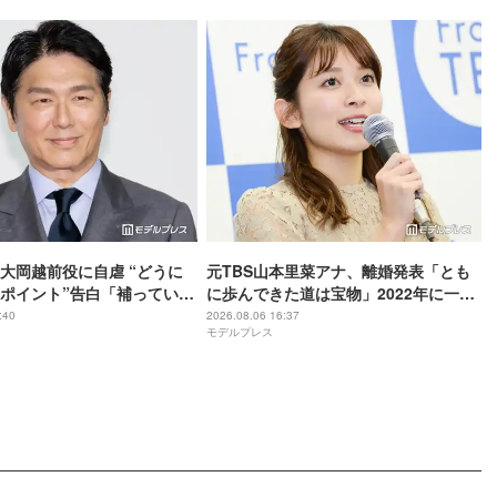
大岡越前役に自虐 “どうに
元TBS山本里菜アナ、離婚発表「とも
ポイント”告白「補っていき
に歩んできた道は宝物」2022年に一般
男性と結婚
:40
2026.08.06 16:37
モデルプレス