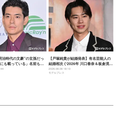
明治時代の文豪”の玄孫だっ
【戸塚純貴が結婚発表】有名芸能人の
にも載っている」名前も先
結婚相次ぐ2026年 川口春奈＆板倉滉選
手・田中みな実＆亀梨和也・新木優子
:44
2026.08.08 18:13
モデルプレス
＆中島裕翔ほか