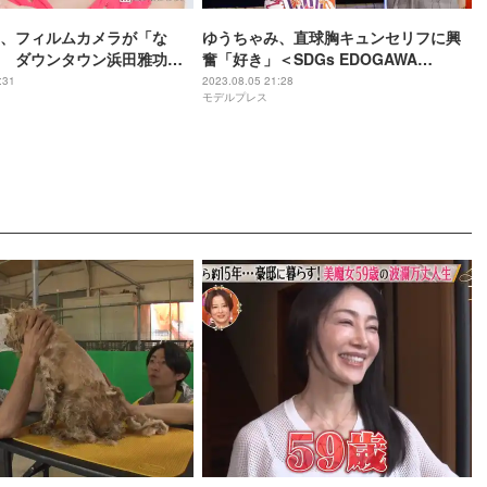
、フィルムカメラが「な
ゆうちゃみ、直球胸キュンセリフに興
 ダウンタウン浜田雅功が
奮「好き」＜SDGs EDOGAWA
ONLINE HANABI FESTIVAL
:31
2023.08.05 21:28
モデルプレス
supported by TGC＞