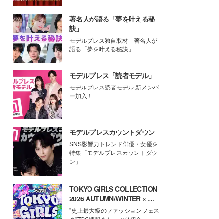
著名人が語る「夢を叶える秘
訣」
モデルプレス独自取材！著名人が
語る「夢を叶える秘訣」
モデルプレス「読者モデル」
モデルプレス読者モデル 新メンバ
ー加入！
モデルプレスカウントダウン
SNS影響力トレンド俳優・女優を
特集「モデルプレスカウントダウ
ン」
TOKYO GIRLS COLLECTION
2026 AUTUMN/WINTER × モ
デルプレス
"史上最大級のファッションフェス
タ"TGC情報をたっぷり紹介