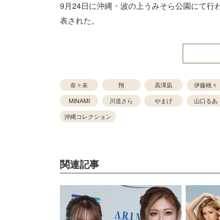
9月24日に沖縄・波の上うみそら公園にて行われる「
表された。
奈々未
翔
高澤凪
伊藤桃々
MINAMI
川道さら
やまげ
山口るあ
沖縄コレクション
関連記事