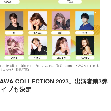
左から）伊藤桃々、川道さら、翔、すみぽん、聖菜、Sora（下段左から）高澤
、れいたぴ（提供写真）
A COLLECTION 2023」出演者第3弾
ライブも決定
Loaded
:
52.23%