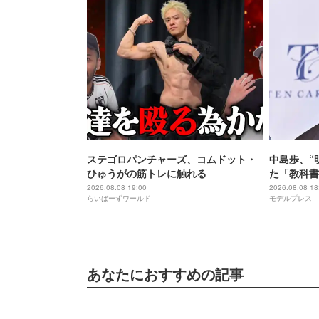
ステゴロパンチャーズ、コムドット・
中島歩、“
ひゅうがの筋トレに触れる
た「教科書
祖に由来
2026.08.08 19:00
2026.08.08 18
らいばーずワールド
モデルプレス
あなたにおすすめの記事