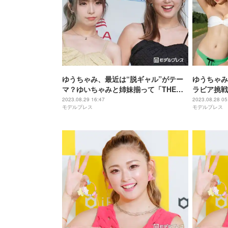
ゆうちゃみ、最近は“脱ギャル”がテー
ゆうちゃみ
マ？ゆいちゃみと姉妹揃って「THE
ラビア挑戦
BEST OF BEAUTY」受賞
2023.08.29 16:47
2023.08.28 05
モデルプレス
モデルプレス