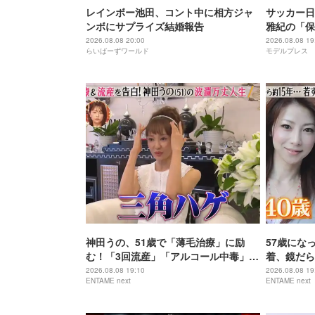
レインボー池田、コント中に相方ジャ
サッカー日
ンボにサプライズ結婚報告
雅紀の「保
リームチー
2026.08.08 20:00
2026.08.08 19
らいばーずワールド
モデルプレス
テレビ49
神田うの、51歳で「薄毛治療」に励
57歳にな
む！「3回流産」「アルコール中毒」自
着、鏡だら
身の過去を赤裸々告白
を披露
2026.08.08 19:10
2026.08.08 19
ENTAME next
ENTAME next