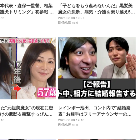
本代表・森保一監督、相葉
「子どもをもう産めないんだ」黒髪美
護犬トリミング」初参戦 ド
魔女の決断、病気・介護を乗り越え56
ムで心込めて挑む【24時間
歳で“おばあちゃん”に
:56
2026.08.08 19:27
ENTAME next
】
った“元祖美魔女”の現在に密
レインボー池田、コント内で“結婚発
けの豪邸＆衝撃すっぴん姿
表” お相手はフリーアナウンサーの佐
藤佳奈
:10
2026.08.08 19:10
ENTAME next