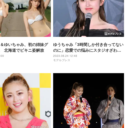
＆ゆいちゃみ、初の姉妹グ
ゆうちゃみ「3時間しか付き合ってない
 北海道でビキニ姿解放
のに」恋愛での悩みにスタジオざわつ
く
:00
2023.08.24 12:48
モデルプレス