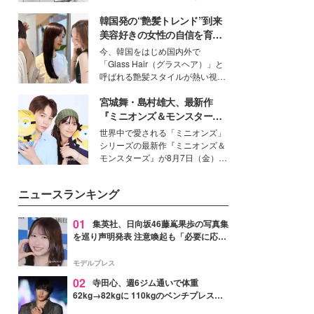
得る、株式会社オサレカンパニー
韓国発の“艶髪トレンド”到来
取締役兼クリエイティブディレク
ター・茅野しのぶ。一人ひとりの
美容好きの女性の自信を育む
個性に寄り添い、魅力を引き出す
「ヘアケア事情」って？
今、韓国をはじめ国内外で
衣装作りは、多くの女性たちに勇
「Glass Hair（グラスヘア）」と
気と自信を与え続けている。
呼ばれる艶髪スタイルが熱い視線
を集めています。メイクやファッ
宮城舞・島村雄大、最新作
ションの完成度を高めるベースと
して、“髪そのものの美しさ”に改
『ミニオンズ＆モンスター
めて注目する人が増えている様
ズ』の魅力熱弁 ハチャメチャ
世界中で愛される「ミニオンズ」
子。今回は、そんな憧れの艶やか
だけじゃない“友情と絆”に感
シリーズの最新作『ミニオンズ＆
な髪を日常で叶える、美容好きの
動
モンスターズ』が8月7日（金）に
女性たちのヘアケア事情を紹介し
公開。モデルプレスでは、“大のミ
ます。
ニオン好き”という共通点を持つモ
ニュースランキング
デルの宮城舞と島村雄大の特別対
談をお届け！それぞれの視点か
ら、今作ならではの魅力や予想外
01
集英社、日向坂46藤嶌果歩の写真集
の感動をもたらす奥深いストーリ
を巡り声明発表 注意喚起も「必要に応じ
ーについて熱く語り合ってもらっ
て法的措置を含む対応を検討」
た。
モデルプレス
02
寺田心、週6ジム通いで体重
62kg→82kgに 110kgのベンチプレス持
ち上げる姿披露「胸板の厚みすごい」