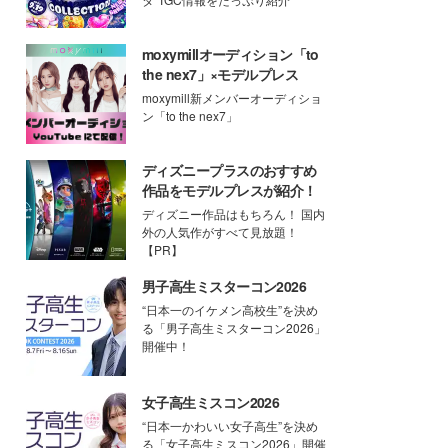
moxymillオーディション「to
the nex7」×モデルプレス
moxymill新メンバーオーディショ
ン「to the nex7」
ディズニープラスのおすすめ
作品をモデルプレスが紹介！
ディズニー作品はもちろん！ 国内
外の人気作がすべて見放題！
【PR】
男子高生ミスターコン2026
“日本一のイケメン高校生”を決め
る「男子高生ミスターコン2026」
開催中！
女子高生ミスコン2026
“日本一かわいい女子高生”を決め
る「女子高生ミスコン2026」開催