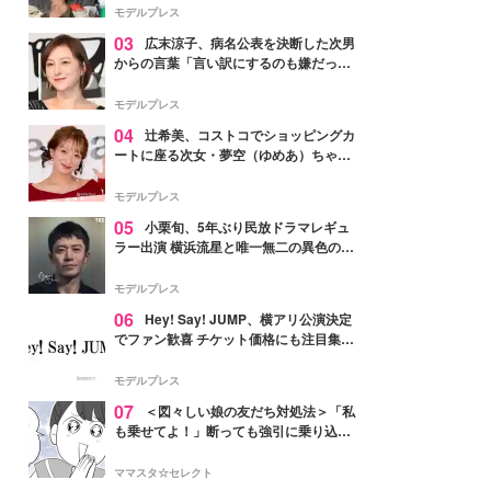
「かっこいい」と反響
モデルプレス
03
広末涼子、病名公表を決断した次男
からの言葉「言い訳にするのも嫌だっ
た」「言うべきか迷った」
モデルプレス
04
辻希美、コストコでショッピングカ
ートに座る次女・夢空（ゆめあ）ちゃん
の姿公開「乗りこなしてる感じが可愛す
ぎ」「成長を感じる」の声
モデルプレス
05
小栗旬、5年ぶり民放ドラマレギュ
ラー出演 横浜流星と唯一無二の異色のバ
ディで初共演【LOST10】
モデルプレス
06
Hey! Say! JUMP、横アリ公演決定
でファン歓喜 チケット価格にも注目集ま
る「激アツ」「平成に戻ったみたい」
モデルプレス
07
＜図々しい娘の友だち対処法＞「私
も乗せてよ！」断っても強引に乗り込ん
でくる友だち【第1話まんが】
ママスタ☆セレクト