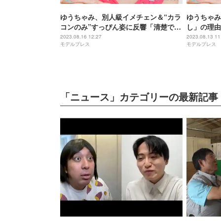
ゆうちゃみ、別人級イメチェン＆“カラ
ゆうちゃみ
コンのみ”すっぴん姿に反響「清楚で可
し」の理由
愛い」「雰囲気ぜんぜん違う」
ツッコミ
2023.08.16 12:27
2023.08.13 11
モデルプレス
モデルプレス
「ニュース」カテゴリーの最新記事