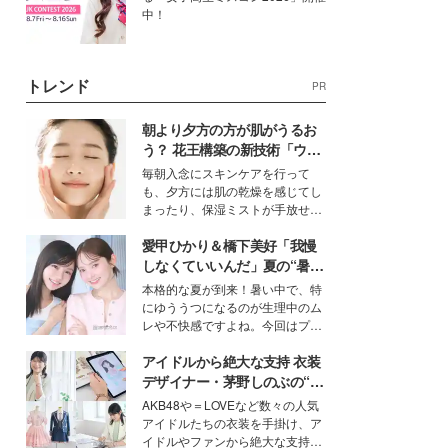
中！
トレンド
PR
朝より夕方の方が肌がうるお
う？ 花王構築の新技術「ウォ
ーターキャプチャリングスキ
毎朝入念にスキンケアを行って
ン（捕水肌）」がスキンケア
も、夕方には肌の乾燥を感じてし
の常識を変える予感
まったり、保湿ミストが手放せな
いという読者も多いのでは？そん
愛甲ひかり＆橋下美好「我慢
な美容の常識を大きく変える可能
性を秘めた、革新的な「Water
しなくていいんだ」夏の“暑さ
Capturing Skin（ウォーターキャ
対策”の新しい選択肢とは？
本格的な夏が到来！暑い中で、特
プチャリングスキン：捕水肌）」
にゆううつになるのが生理中のム
技術を、花王が構築した。
レや不快感ですよね。今回はプラ
イベートでも仲良しで旅行好きな
アイドルから絶大な支持 衣装
モデル・愛甲ひかりさんと橋下美
好さんを迎えて本音で女子会トー
デザイナー・茅野しのぶの“可
ク。猛暑のお出かけを快適に過ご
愛い”を作る美学＜「シチズン
AKB48や＝LOVEなど数々の人気
すヒントや、2人が感動した夏の
クロスシー」インタビュー＞
アイドルたちの衣装を手掛け、ア
生理の新常識にも迫りました。
イドルやファンから絶大な支持を