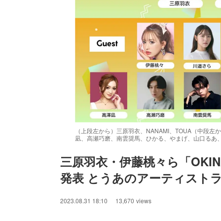
（上段左から）三原羽衣、NANAMI、TOUA（中段
凪、高瀬巧磨、南雲奨馬、ひかる、やまげ、山口るあ
三原羽衣・伊藤桃々ら「OKINAW
発表 とうあのアーティスト
/
Unmute
2023.08.31 18:10
13,670
views