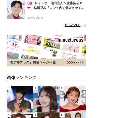
08
レインボー池田直人＆佐藤佳奈ア
ナ、結婚発表「コント内で発表させてい
ただきました」読売テレビ退社は生活拠
点変更のため
モデルプレス
もっとみる
画像ランキング
1
2
3
4
5
6