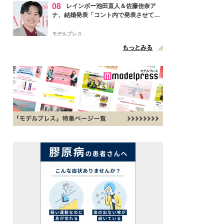
08
レインボー池田直人＆佐藤佳奈ア
ナ、結婚発表「コント内で発表させてい
ただきました」読売テレビ退社は生活拠
点変更のため
モデルプレス
もっとみる