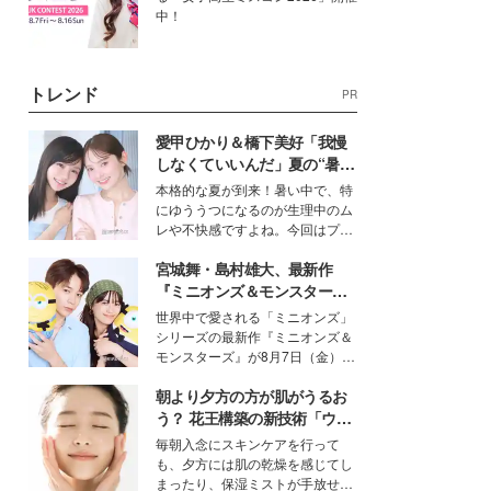
中！
トレンド
PR
愛甲ひかり＆橋下美好「我慢
しなくていいんだ」夏の“暑さ
対策”の新しい選択肢とは？
本格的な夏が到来！暑い中で、特
にゆううつになるのが生理中のム
レや不快感ですよね。今回はプラ
イベートでも仲良しで旅行好きな
宮城舞・島村雄大、最新作
モデル・愛甲ひかりさんと橋下美
好さんを迎えて本音で女子会トー
『ミニオンズ＆モンスター
ク。猛暑のお出かけを快適に過ご
ズ』の魅力熱弁 ハチャメチャ
世界中で愛される「ミニオンズ」
すヒントや、2人が感動した夏の
だけじゃない“友情と絆”に感
シリーズの最新作『ミニオンズ＆
生理の新常識にも迫りました。
動
モンスターズ』が8月7日（金）に
公開。モデルプレスでは、“大のミ
朝より夕方の方が肌がうるお
ニオン好き”という共通点を持つモ
デルの宮城舞と島村雄大の特別対
う？ 花王構築の新技術「ウォ
談をお届け！それぞれの視点か
ーターキャプチャリングスキ
毎朝入念にスキンケアを行って
ら、今作ならではの魅力や予想外
ン（捕水肌）」がスキンケア
も、夕方には肌の乾燥を感じてし
の感動をもたらす奥深いストーリ
の常識を変える予感
まったり、保湿ミストが手放せな