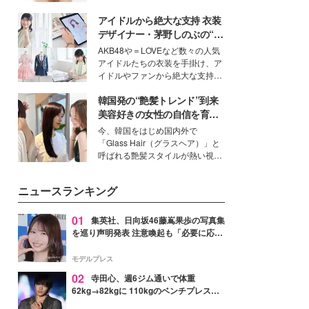
ーについて熱く語り合ってもらっ
いという読者も多いのでは？そん
た。
アイドルから絶大な支持 衣装
な美容の常識を大きく変える可能
性を秘めた、革新的な「Water
デザイナー・茅野しのぶの“可
Capturing Skin（ウォーターキャ
愛い”を作る美学＜「シチズン
AKB48や＝LOVEなど数々の人気
プチャリングスキン：捕水肌）」
クロスシー」インタビュー＞
アイドルたちの衣装を手掛け、ア
技術を、花王が構築した。
イドルやファンから絶大な支持を
得る、株式会社オサレカンパニー
韓国発の“艶髪トレンド”到来
取締役兼クリエイティブディレク
ター・茅野しのぶ。一人ひとりの
美容好きの女性の自信を育む
個性に寄り添い、魅力を引き出す
「ヘアケア事情」って？
今、韓国をはじめ国内外で
衣装作りは、多くの女性たちに勇
「Glass Hair（グラスヘア）」と
気と自信を与え続けている。
呼ばれる艶髪スタイルが熱い視線
を集めています。メイクやファッ
ションの完成度を高めるベースと
ニュースランキング
して、“髪そのものの美しさ”に改
めて注目する人が増えている様
子。今回は、そんな憧れの艶やか
01
集英社、日向坂46藤嶌果歩の写真集
な髪を日常で叶える、美容好きの
を巡り声明発表 注意喚起も「必要に応じ
女性たちのヘアケア事情を紹介し
て法的措置を含む対応を検討」
ます。
モデルプレス
02
寺田心、週6ジム通いで体重
62kg→82kgに 110kgのベンチプレス持
ち上げる姿披露「胸板の厚みすごい」