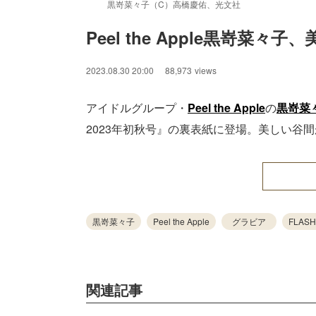
黒嵜菜々子（C）高橋慶佑、光文社
Peel the Apple黒嵜菜
2023.08.30 20:00
88,973
views
アイドルグループ・
Peel the Apple
の
黒嵜菜
2023年初秋号』の裏表紙に登場。美しい谷
黒嵜菜々子
Peel the Apple
グラビア
FLA
関連記事