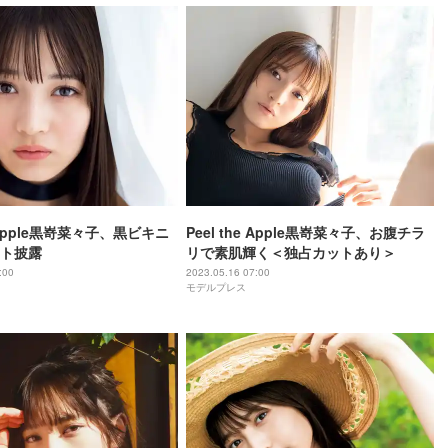
e Apple黒嵜菜々子、黒ビキニ
Peel the Apple黒嵜菜々子、お腹チラ
ト披露
リで素肌輝く＜独占カットあり＞
:00
2023.05.16 07:00
モデルプレス