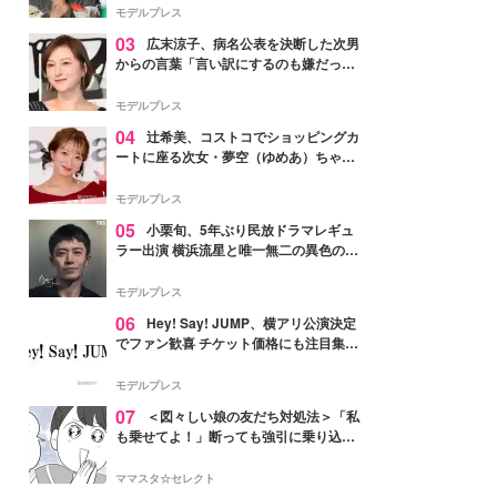
「かっこいい」と反響
モデルプレス
03
広末涼子、病名公表を決断した次男
からの言葉「言い訳にするのも嫌だっ
た」「言うべきか迷った」
モデルプレス
04
辻希美、コストコでショッピングカ
ートに座る次女・夢空（ゆめあ）ちゃん
の姿公開「乗りこなしてる感じが可愛す
ぎ」「成長を感じる」の声
モデルプレス
05
小栗旬、5年ぶり民放ドラマレギュ
ラー出演 横浜流星と唯一無二の異色のバ
ディで初共演【LOST10】
モデルプレス
06
Hey! Say! JUMP、横アリ公演決定
でファン歓喜 チケット価格にも注目集ま
る「激アツ」「平成に戻ったみたい」
モデルプレス
07
＜図々しい娘の友だち対処法＞「私
も乗せてよ！」断っても強引に乗り込ん
でくる友だち【第1話まんが】
ママスタ☆セレクト