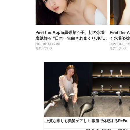
Peel the Apple黒嵜菜々子、初の水着
Peel th
表紙飾る “日本一告白されまくりJK”が
く水着姿披
成長
2023.02.14 07:00
2022.08.22 18
モデルプレス
モデルプレス