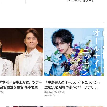
O堂本光一＆井上芳雄、ツアー
「中島健人のオールナイトニッポン」
金箱設置を報告 熊本地震受
放送決定 通称“1部”のパーソナリティ
ジから元気を届けられる形
初担当
:00
2026.08.08 03:00
モデルプレス