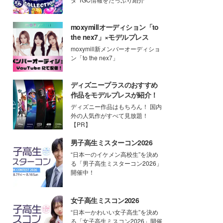
moxymillオーディション「to
the nex7」×モデルプレス
moxymill新メンバーオーディショ
ン「to the nex7」
ディズニープラスのおすすめ
作品をモデルプレスが紹介！
ディズニー作品はもちろん！ 国内
外の人気作がすべて見放題！
【PR】
男子高生ミスターコン2026
“日本一のイケメン高校生”を決め
る「男子高生ミスターコン2026」
開催中！
女子高生ミスコン2026
“日本一かわいい女子高生”を決め
る「女子高生ミスコン2026」開催