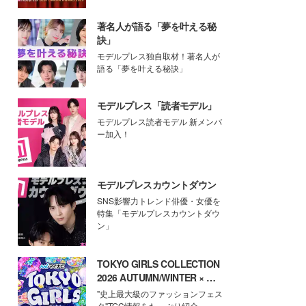
著名人が語る「夢を叶える秘
訣」
モデルプレス独自取材！著名人が
語る「夢を叶える秘訣」
モデルプレス「読者モデル」
モデルプレス読者モデル 新メンバ
ー加入！
モデルプレスカウントダウン
SNS影響力トレンド俳優・女優を
特集「モデルプレスカウントダウ
ン」
TOKYO GIRLS COLLECTION
2026 AUTUMN/WINTER × モ
デルプレス
"史上最大級のファッションフェス
タ"TGC情報をたっぷり紹介