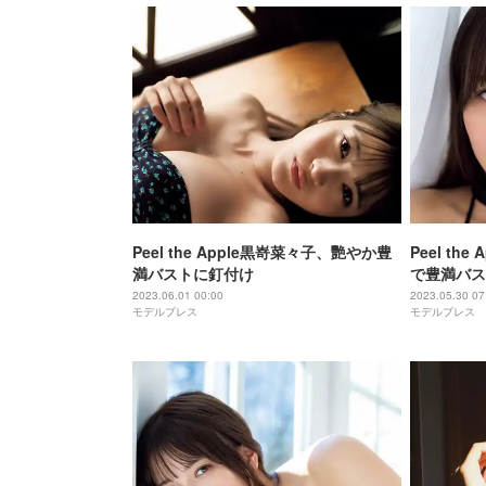
Peel the Apple黒嵜菜々子、艷やか豊
Peel th
満バストに釘付け
で豊満バス
2023.06.01 00:00
2023.05.30 07
モデルプレス
モデルプレス