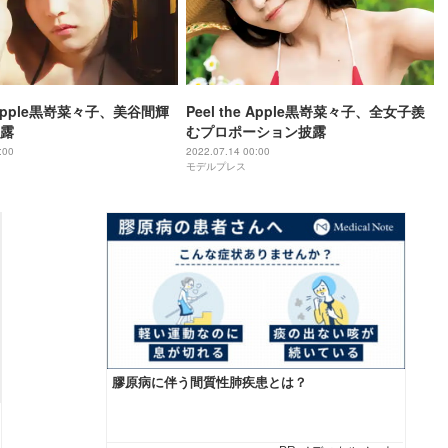
e Apple黒嵜菜々子、美谷間輝
Peel the Apple黒嵜菜々子、全女子羨
露
むプロポーション披露
:00
2022.07.14 00:00
モデルプレス