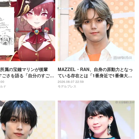
所属の宝鐘マリンが後輩
MAZZEL・RAN、自身の原動力となっ
rのすごさを語る「自分のすごさ
ている存在とは「1番身近で1番偉大な
ない」
存在」
:00
2026.08.07 22:59
ルド
モデルプレス