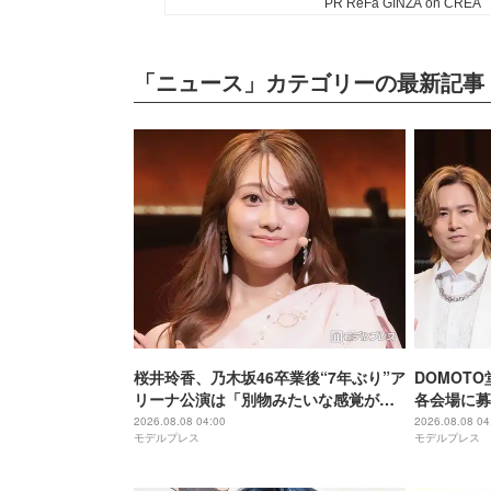
「ニュース」カテゴリーの最新記事
桜井玲香、乃木坂46卒業後“7年ぶり”ア
DOMOT
リーナ公演は「別物みたいな感覚があ
各会場に募
る」【New HISTORY COMING】
け「ステー
2026.08.08 04:00
2026.08.08 04
モデルプレス
モデルプレス
になれば」