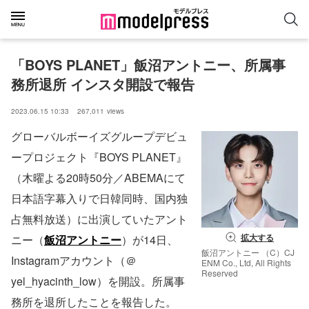
「BOYS PLANET」飯沼アントニー、所属事
務所退所 インスタ開設で報告
2023.06.15 10:33
267,011
views
グローバルボーイズグループデビュ
ープロジェクト『BOYS PLANET』
（木曜よる20時50分／ABEMAにて
日本語字幕入りで日韓同時、国内独
占無料放送）に出演していたアント
拡大する
ニー（
飯沼アントニー
）が14日、
飯沼アントニー （C）CJ
Instagramアカウント（＠
ENM Co., Ltd, All Rights
Reserved
yel_hyacinth_low）を開設。所属事
務所を退所したことを報告した。