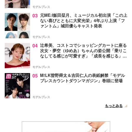
モデルプレス
03
元ME:I飯田栞月、ミュージカル初出演「この上
ない喜びとともに大変光栄」4年ぶり上演「フ
ァントム」城田優らキャスト発表
モデルプレス
04
辻希美、コストコでショッピングカートに座る
次女・夢空（ゆめあ）ちゃんの姿公開「乗りこ
なしてる感じが可愛すぎ」「成長を感じる」の
声
モデルプレス
05
M!LK曽野舜太＆吉田仁人の表紙解禁「モデル
プレスカウントダウンマガジン」巻頭に登場
モデルプレス
もっとみる