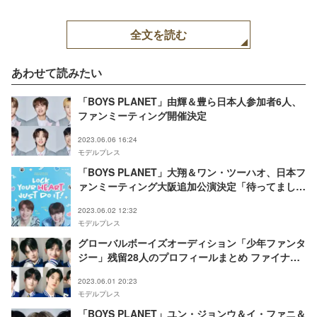
全文を読む
あわせて読みたい
「BOYS PLANET」由輝＆豊ら日本人参加者6人、
ファンミーティング開催決定
2023.06.06 16:24
モデルプレス
「BOYS PLANET」大翔＆ワン・ツーハオ、日本フ
ァンミーティング大阪追加公演決定「待ってまし
た」「スピード感すごい」と歓喜の声殺到
2023.06.02 12:32
モデルプレス
グローバルボーイズオーディション「少年ファンタ
ジー」残留28人のプロフィールまとめ ファイナル
進出者発表へ＜4学期順位順一覧＞
2023.06.01 20:23
モデルプレス
「BOYS PLANET」ユン・ジョンウ＆イ・ファニ＆