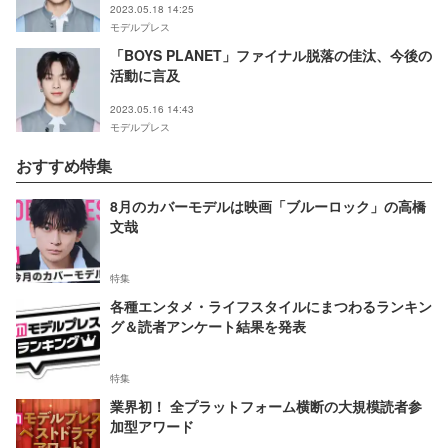
2023.05.18 14:25
モデルプレス
「BOYS PLANET」ファイナル脱落の佳汰、今後の
活動に言及
2023.05.16 14:43
モデルプレス
おすすめ特集
8月のカバーモデルは映画「ブルーロック」の高橋
文哉
特集
各種エンタメ・ライフスタイルにまつわるランキン
グ＆読者アンケート結果を発表
特集
業界初！ 全プラットフォーム横断の大規模読者参
加型アワード