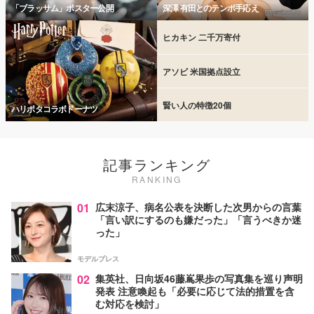
「ブラッサム」ポスター公開
深澤 有田とのテンポ手応え
ヒカキン 二千万寄付
アソビ 米国拠点設立
賢い人の特徴20個
ハリポタコラボドーナツ
記事ランキング
RANKING
01
広末涼子、病名公表を決断した次男からの言葉
「言い訳にするのも嫌だった」「言うべきか迷
った」
モデルプレス
02
集英社、日向坂46藤嶌果歩の写真集を巡り声明
発表 注意喚起も「必要に応じて法的措置を含
む対応を検討」