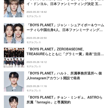
イ・ドンヨル、日本ファンミーティング決定 互い
の公演にスペシャルゲスト出演も
2023.05.30 18:42
モデルプレス
「BOYS PLANET」ジャン・シュアイボー＆ウーム
ーティら中国出身4人、日本ファンミーティング決
定 ミニライブやハイタッチも
2023.05.28 22:50
モデルプレス
「BOYS PLANET」ZEROBASEONE、
TREASUREらとともに「グラミー賞」発表“注目す
べき11のK-POPボーイズグループ”に選ばれる
2023.05.26 16:12
モデルプレス
「BOYS PLANET」ハルト、所属事務所退所へ 個
人Instagramアカウント開設で発表
2023.05.26 11:16
モデルプレス
「BOYS PLANET」チョン・ミンギュ、ASTROら
所属「fantagio」と専属契約