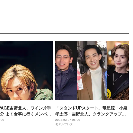
MPAGE吉野北人、ワイン片手
「スタンドUPスタート」竜星涼・小泉
分 よく食事に行くメンバー
孝太郎・吉野北人、クランクアップで
思い溢れる「僕自身心を動かされまし
:00
2023.03.27 06:00
モデルプレス
た」