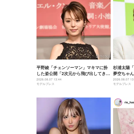
平野綾「チェンソーマン」マキマに扮
杉浦太陽「
した姿公開「2次元から飛び出してきた
夢空ちゃん
みたい」「美しさに思わず目を奪われ
らない」「
2026.08.07 13:44
2026.08.07 13
モデルプレス
モデルプレス
た」と反響