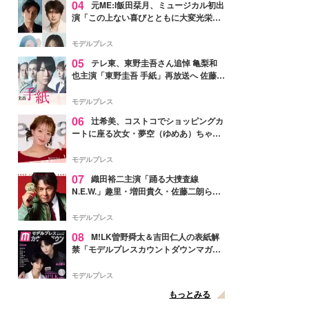
04
元ME:I飯田栞月、ミュージカル初出
演「この上ない喜びとともに大変光栄」
4年ぶり上演「ファントム」城田優らキ
ャスト発表
モデルプレス
05
テレ東、東野圭吾さん追悼 亀梨和
也主演「東野圭吾 手紙」再放送へ 佐藤隆
太・本田翼・中村倫也ら出演
モデルプレス
06
辻希美、コストコでショッピングカ
ートに座る次女・夢空（ゆめあ）ちゃん
の姿公開「乗りこなしてる感じが可愛す
ぎ」「成長を感じる」の声
モデルプレス
07
織田裕二主演「踊る大捜査線
N.E.W.」趣里・増田貴久・佐藤二朗ら新
メンバー紹介映像解禁 各キャラクター象
徴する“謎のキーワード”も
モデルプレス
08
M!LK曽野舜太＆吉田仁人の表紙解
禁「モデルプレスカウントダウンマガジ
ン」巻頭に登場
モデルプレス
もっとみる