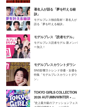
著名人が語る「夢を叶える秘
訣」
モデルプレス独自取材！著名人が
語る「夢を叶える秘訣」
モデルプレス「読者モデル」
モデルプレス読者モデル 新メンバ
ー加入！
モデルプレスカウントダウン
SNS影響力トレンド俳優・女優を
特集「モデルプレスカウントダウ
ン」
TOKYO GIRLS COLLECTION
2026 AUTUMN/WINTER × モ
デルプレス
"史上最大級のファッションフェス
タ"TGC情報をたっぷり紹介