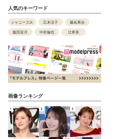
人気のキーワード
ジャニーズJr.
広末涼子
藤嶌果歩
飯田栞月
中村倫也
辻希美
画像ランキング
1
2
3