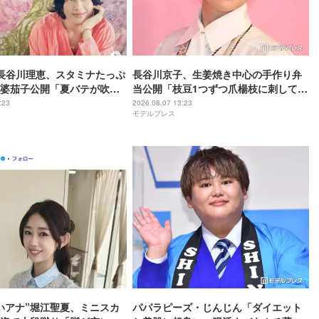
長谷川理恵、スタミナたっぷ
長谷川京子、生姜焼き中心の手作り弁
婆茄子公開「夏バテが吹っ
当公開「枝豆1つずつ爪楊枝に刺してる
「食欲そそられる色」の声
のマメ」「彩り綺麗」と反響
:23
2026.08.07 13:23
モデルプレス
いアナ”堀江聖夏、ミニスカ
パパラピーズ・じんじん「ダイエット