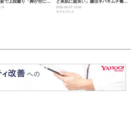
姿で上段蹴り「脚が空に届
と美肌に超良い」腸活ネバキムチ蕎麦
等身バランスが素晴らし
公開「真似したい」「食欲そそる」の
:14
2026.08.07 13:06
モデルプレス
声