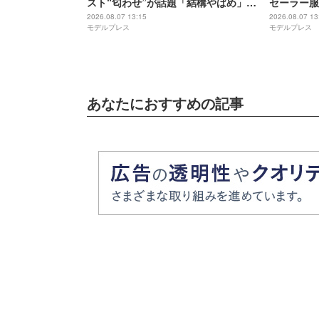
スト“匂わせ”が話題「結構やばめ」緊
セーラー服
急で動画配信【THE OPEN CALL】
きそう」「
2026.08.07 13:15
2026.08.07 13
モデルプレス
モデルプレス
い」と反響
あなたにおすすめの記事