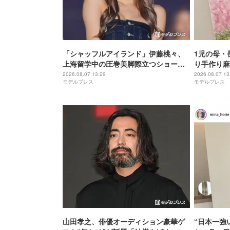
「シャッフルアイランド」伊藤桃々、
1児の母・
上海留学中の圧巻美脚際立つショーパ
り手作り麻
ン姿に反響「身体の半分以上脚」「レ
飛びそう」
2026.08.07 13:29
2026.08.07 13
モデルプレス
モデルプレス
ベチのスタイル」
山田孝之、俳優オーディション豪華ゲ
“日本一強