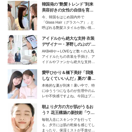
韓国発の“艶髪トレンド”到来
美容好きの女性の自信を育む
「ヘアケア事情」って？
今、韓国をはじめ国内外で
「Glass Hair（グラスヘア）」と
呼ばれる艶髪スタイルが熱い視線
を集めています。メイクやファッ
アイドルから絶大な支持 衣装
ションの完成度を高めるベースと
して、“髪そのものの美しさ”に改
デザイナー・茅野しのぶの“可
めて注目する人が増えている様
愛い”を作る美学＜「シチズン
AKB48や＝LOVEなど数々の人気
子。今回は、そんな憧れの艶やか
クロスシー」インタビュー＞
アイドルたちの衣装を手掛け、ア
な髪を日常で叶える、美容好きの
イドルやファンから絶大な支持を
女性たちのヘアケア事情を紹介し
得る、株式会社オサレカンパニー
ます。
愛甲ひかり＆橋下美好「我慢
取締役兼クリエイティブディレク
ター・茅野しのぶ。一人ひとりの
しなくていいんだ」夏の“暑さ
個性に寄り添い、魅力を引き出す
対策”の新しい選択肢とは？
本格的な夏が到来！暑い中で、特
衣装作りは、多くの女性たちに勇
にゆううつになるのが生理中のム
気と自信を与え続けている。
レや不快感ですよね。今回はプラ
イベートでも仲良しで旅行好きな
朝より夕方の方が肌がうるお
モデル・愛甲ひかりさんと橋下美
好さんを迎えて本音で女子会トー
う？ 花王構築の新技術「ウォ
ク。猛暑のお出かけを快適に過ご
ーターキャプチャリングスキ
毎朝入念にスキンケアを行って
すヒントや、2人が感動した夏の
ン（捕水肌）」がスキンケア
も、夕方には肌の乾燥を感じてし
生理の新常識にも迫りました。
の常識を変える予感
まったり、保湿ミストが手放せな