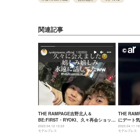
関連記事
THE RAMPAGE吉野北人＆
THE RA
BE:FIRST・RYOKI、久々再会ショット
にデート気
に反響「絆が尊い」「また見られて嬉
明かす
2023.04.12 13:23
2023.04.11 19
モデルプレス
モデルプレス
しい」