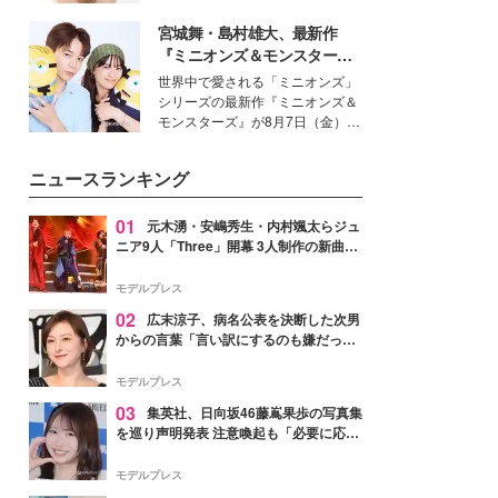
いという読者も多いのでは？そん
宮城舞・島村雄大、最新作
な美容の常識を大きく変える可能
性を秘めた、革新的な「Water
『ミニオンズ＆モンスター
Capturing Skin（ウォーターキャ
ズ』の魅力熱弁 ハチャメチャ
世界中で愛される「ミニオンズ」
プチャリングスキン：捕水肌）」
だけじゃない“友情と絆”に感
シリーズの最新作『ミニオンズ＆
技術を、花王が構築した。
動
モンスターズ』が8月7日（金）に
公開。モデルプレスでは、“大のミ
ニオン好き”という共通点を持つモ
ニュースランキング
デルの宮城舞と島村雄大の特別対
談をお届け！それぞれの視点か
ら、今作ならではの魅力や予想外
01
元木湧・安嶋秀生・内村颯太らジュ
の感動をもたらす奥深いストーリ
ニア9人「Three」開幕 3人制作の新曲＆
ーについて熱く語り合ってもらっ
手描きセットに込めた想い「もっと前に
た。
進んで夢を掴みたい」【ゲネプロレポ】
モデルプレス
02
広末涼子、病名公表を決断した次男
からの言葉「言い訳にするのも嫌だっ
た」「言うべきか迷った」
モデルプレス
03
集英社、日向坂46藤嶌果歩の写真集
を巡り声明発表 注意喚起も「必要に応じ
て法的措置を含む対応を検討」
モデルプレス