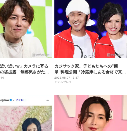
近い近いw」カメラに寄る
カジサック家、子どもたちへの“簡
の姿披露「無邪気さがたま
単”料理公開「冷蔵庫にある食材で真似
全てが愛おしい」の声
できそう」「大人も喜びそうなメニュ
:40
2026.08.07 13:37
モデルプレス
ー」の声