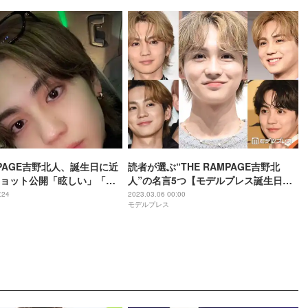
MPAGE吉野北人、誕生日に近
読者が選ぶ“THE RAMPAGE吉野北
ョット公開「眩しい」「か
人”の名言5つ【モデルプレス誕生日企
る」と話題
画／読者アンケート結果】
:24
2023.03.06 00:00
モデルプレス