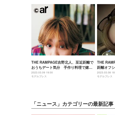
THE RAMPAGE吉野北人、至近距離で
THE RA
おうちデート気分 手作り料理で嬉し
距離オフシ
いのは？
っこよすぎ
2023.03.09 19:00
2023.03.08 18
モデルプレス
モデルプレス
「ニュース」カテゴリーの最新記事