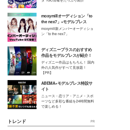
moxymillオーディション「to
the nex7」×モデルプレス
moxymill新メンバーオーディショ
ン「to the nex7」
ディズニープラスのおすすめ
作品をモデルプレスが紹介！
ディズニー作品はもちろん！ 国内
外の人気作がすべて見放題！
【PR】
ABEMA×モデルプレス特設サ
イト
ニュース・恋リア・アニメ・スポ
ーツなど多彩な番組を24時間無料
で楽しめる！
トレンド
PR