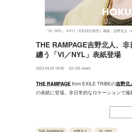
「VI／NYL」＃011（5月22日発売）表紙：吉野北人（C
THE RAMPAGE吉野北
纏う「VI／NYL」表紙登場
2023.04.20 18:00
23,120
views
THE RAMPAGE
from EXILE TRIBEの
吉野北
の表紙に登場。非日常的なロケーションで撮
THE RAMPAGE
吉野北人
VI／NYL