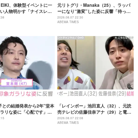
・EIKI、体験型イベントに一
元リトグリ・Manaka（25）、ラッパ
い人物明かす「ナイスレシ
ーになり“激変”した姿に反響「待っ
で終わらない」
て」「昔から見てるけど 最近ずっと可
:38
2026.08.07 22:30
ABEMA TIMES
愛くなってる」
子との結婚発表から2年”堂本
「レインボー」池田直人（32）、元読
ラリな姿に「心配です」
売テレビの佐藤佳奈アナ（29）と電撃
の？」などさまざまな声
結婚「ジャンボより先とは」「かなり
:15
2026.08.07 22:08
ABEMA TIMES
びっくり！」など驚きの声