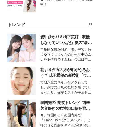
中！
トレンド
PR
愛甲ひかり＆橋下美好「我慢
しなくていいんだ」夏の“暑さ
対策”の新しい選択肢とは？
本格的な夏が到来！暑い中で、特
にゆううつになるのが生理中のム
レや不快感ですよね。今回はプラ
イベートでも仲良しで旅行好きな
朝より夕方の方が肌がうるお
モデル・愛甲ひかりさんと橋下美
好さんを迎えて本音で女子会トー
う？ 花王構築の新技術「ウォ
ク。猛暑のお出かけを快適に過ご
ーターキャプチャリングスキ
毎朝入念にスキンケアを行って
すヒントや、2人が感動した夏の
ン（捕水肌）」がスキンケア
も、夕方には肌の乾燥を感じてし
生理の新常識にも迫りました。
の常識を変える予感
まったり、保湿ミストが手放せな
いという読者も多いのでは？そん
韓国発の“艶髪トレンド”到来
な美容の常識を大きく変える可能
性を秘めた、革新的な「Water
美容好きの女性の自信を育む
Capturing Skin（ウォーターキャ
「ヘアケア事情」って？
今、韓国をはじめ国内外で
プチャリングスキン：捕水肌）」
「Glass Hair（グラスヘア）」と
技術を、花王が構築した。
呼ばれる艶髪スタイルが熱い視線