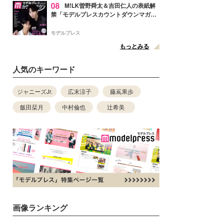
08
M!LK曽野舜太＆吉田仁人の表紙解
禁「モデルプレスカウントダウンマガジ
ン」巻頭に登場
モデルプレス
もっとみる
人気のキーワード
ジャニーズJr.
広末涼子
藤嶌果歩
飯田栞月
中村倫也
辻希美
画像ランキング