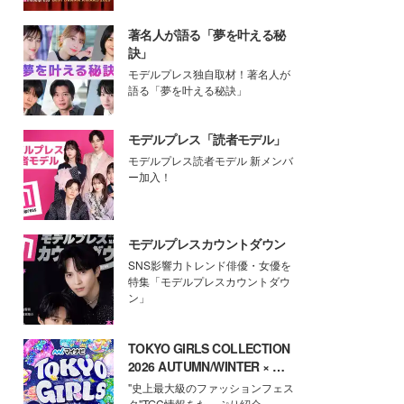
著名人が語る「夢を叶える秘
訣」
モデルプレス独自取材！著名人が
語る「夢を叶える秘訣」
モデルプレス「読者モデル」
モデルプレス読者モデル 新メンバ
ー加入！
モデルプレスカウントダウン
SNS影響力トレンド俳優・女優を
特集「モデルプレスカウントダウ
ン」
TOKYO GIRLS COLLECTION
2026 AUTUMN/WINTER × モ
デルプレス
"史上最大級のファッションフェス
タ"TGC情報をたっぷり紹介