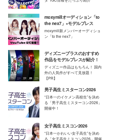
moxymillオーディション「to
the nex7」×モデルプレス
moxymill新メンバーオーディショ
ン「to the nex7」
ディズニープラスのおすすめ
作品をモデルプレスが紹介！
ディズニー作品はもちろん！ 国内
外の人気作がすべて見放題！
【PR】
男子高生ミスターコン2026
“日本一のイケメン高校生”を決め
る「男子高生ミスターコン2026」
開催中！
女子高生ミスコン2026
“日本一かわいい女子高生”を決め
る「女子高生ミスコン2026」開催