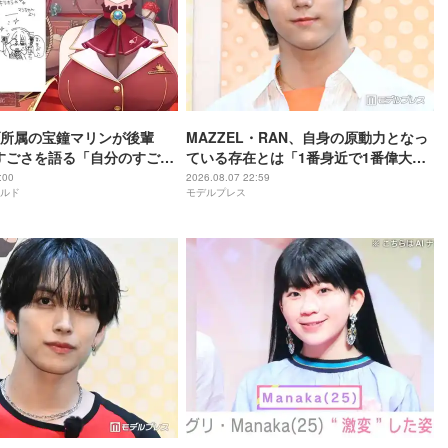
所属の宝鐘マリンが後輩
MAZZEL・RAN、自身の原動力となっ
rのすごさを語る「自分のすごさ
ている存在とは「1番身近で1番偉大な
ない」
存在」
:00
2026.08.07 22:59
ルド
モデルプレス