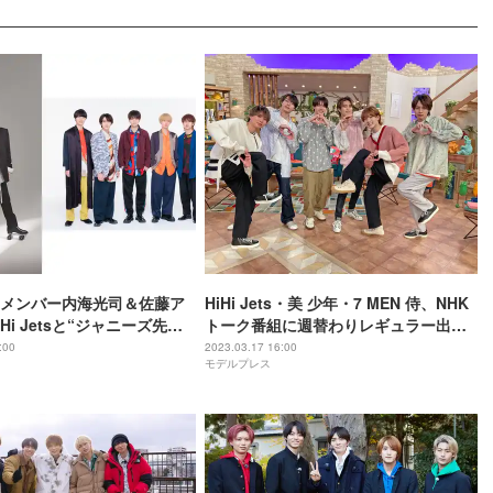
JIメンバー内海光司＆佐藤ア
HiHi Jets・美 少年・7 MEN 侍、NHK
Hi Jetsと“ジャニーズ先輩
トーク番組に週替わりレギュラー出演
ボステージ決定 ローラース
決定 メンバー6人が意気込み語る
:00
2023.03.17 16:00
モデルプレス
remium Music 2023＞