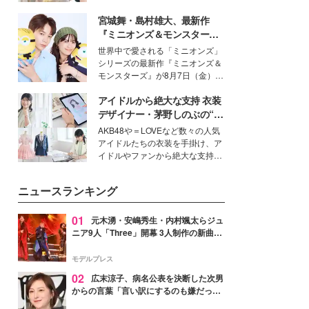
を集めています。メイクやファッ
宮城舞・島村雄大、最新作
ションの完成度を高めるベースと
して、“髪そのものの美しさ”に改
『ミニオンズ＆モンスター
めて注目する人が増えている様
ズ』の魅力熱弁 ハチャメチャ
世界中で愛される「ミニオンズ」
子。今回は、そんな憧れの艶やか
だけじゃない“友情と絆”に感
シリーズの最新作『ミニオンズ＆
な髪を日常で叶える、美容好きの
動
モンスターズ』が8月7日（金）に
女性たちのヘアケア事情を紹介し
公開。モデルプレスでは、“大のミ
ます。
アイドルから絶大な支持 衣装
ニオン好き”という共通点を持つモ
デルの宮城舞と島村雄大の特別対
デザイナー・茅野しのぶの“可
談をお届け！それぞれの視点か
愛い”を作る美学＜「シチズン
AKB48や＝LOVEなど数々の人気
ら、今作ならではの魅力や予想外
クロスシー」インタビュー＞
アイドルたちの衣装を手掛け、ア
の感動をもたらす奥深いストーリ
イドルやファンから絶大な支持を
ーについて熱く語り合ってもらっ
得る、株式会社オサレカンパニー
た。
取締役兼クリエイティブディレク
ニュースランキング
ター・茅野しのぶ。一人ひとりの
個性に寄り添い、魅力を引き出す
衣装作りは、多くの女性たちに勇
01
元木湧・安嶋秀生・内村颯太らジュ
気と自信を与え続けている。
ニア9人「Three」開幕 3人制作の新曲＆
手描きセットに込めた想い「もっと前に
進んで夢を掴みたい」【ゲネプロレポ】
モデルプレス
02
広末涼子、病名公表を決断した次男
からの言葉「言い訳にするのも嫌だっ
た」「言うべきか迷った」