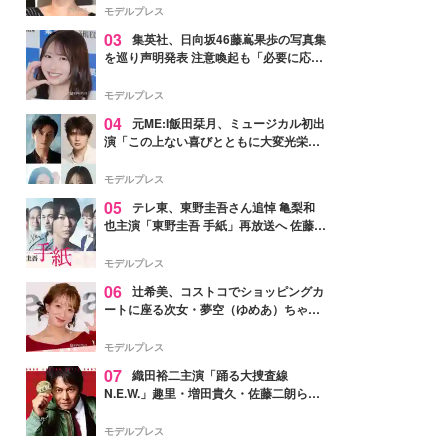
モデルプレス
03
集英社、日向坂46藤嶌果歩の写真集
を巡り声明発表 注意喚起も「必要に応じ
て法的措置を含む対応を検討」
モデルプレス
04
元ME:I飯田栞月、ミュージカル初出
演「この上ない喜びとともに大変光栄」
4年ぶり上演「ファントム」城田優らキ
ャスト発表
モデルプレス
05
テレ東、東野圭吾さん追悼 亀梨和
也主演「東野圭吾 手紙」再放送へ 佐藤隆
太・本田翼・中村倫也ら出演
モデルプレス
06
辻希美、コストコでショッピングカ
ートに座る次女・夢空（ゆめあ）ちゃん
の姿公開「乗りこなしてる感じが可愛す
ぎ」「成長を感じる」の声
モデルプレス
07
織田裕二主演「踊る大捜査線
N.E.W.」趣里・増田貴久・佐藤二朗ら新
メンバー紹介映像解禁 各キャラクター象
徴する“謎のキーワード”も
モデルプレス