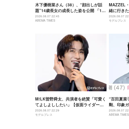
木下優樹菜さん（38）、“顔出しが話
MAZZEL
題”14歳長女の成長した姿を公開 「14
緒に行きた
歳とは思えぬオトナっぽさ」「優樹菜
ーブするま
2026.08.07 22:45
2026.08.07 22
ABEMA TIMES
モデルプレス
ちゃんにそっくりすぎる」など反響
M!LK曽野舜太、共演者を絶賛「可愛く
“百田夏菜
てよしよししたい」【仮面ライダーゼ
剛、印象ガ
ッツ さよならのミッション】
「匂わせな
2026.08.07 22:29
2026.08.07 22
モデルプレス
ABEMA TIMES