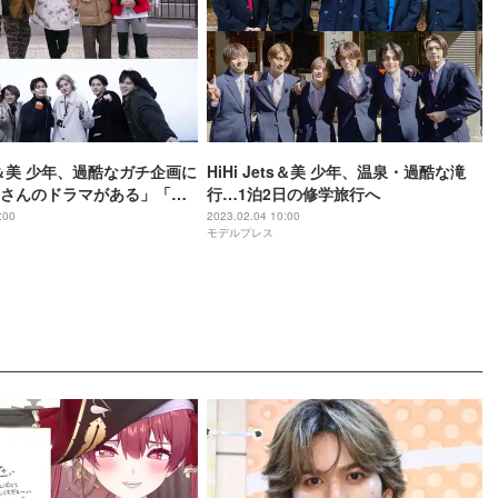
ets＆美 少年、過酷なガチ企画に
HiHi Jets＆美 少年、温泉・過酷な滝
さんのドラマがある」「信
行…1泊2日の修学旅行へ
結末が待っている」＜Hi美
:00
2023.02.04 10:00
モデルプレス
やってみた！＞