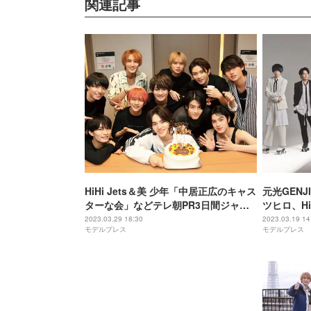
関連記事
HiHi Jets＆美 少年「中居正広のキャス
元光GEN
ターな会」などテレ朝PR3日間ジャッ
ツヒロ、Hi
ク ライブ映像も公開
後輩”コラ
2023.03.29 18:30
2023.03.19 14
モデルプレス
モデルプレス
ケート披露＜P