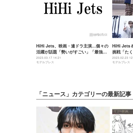
HiHi Jets、映画・連ドラ主演…個々の
HiHi J
活躍が話題「勢いがすごい」「最強の
挑戦「たく
グループ」
じられない
2023.03.17 14:21
2023.02.23 12
モデルプレス
モデルプレス
がとにかく
「ニュース」カテゴリーの最新記事