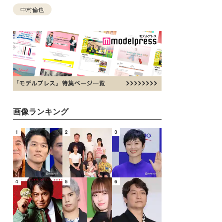
中村倫也
画像ランキング
1
2
3
4
5
6