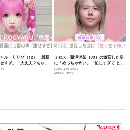
ャル・りりぴ（12）、最新
ミセス・藤澤涼架（33）の激変した姿
せすぎ」「大丈夫？ちゃん
に「めっちゃ怖い」「忙しすぎて とう
てね」など心配の声
とうグレてしまったのね…」「カオス
:45
2026.08.05 20:30
ABEMA TIMES
すぎる」など驚きの声