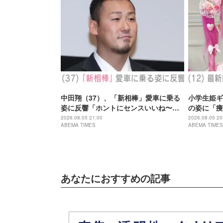
中田翔（37）、「新相棒」愛車に乗る
小学生姫ギ
姿に反響「ホントにセンスいいね〜」
の姿に「痩
「何台持っているのですか？」
とご飯食べ
2026.08.05 21:00
2026.08.05 20
ABEMA TIMES
ABEMA TIMES
あなたにおすすめの記事