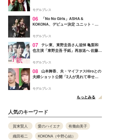
メンバー紹介映像解禁 各キャラクター象
徴する“謎のキーワード”も
モデルプレス
06
「No No Girls」ASHA＆
KOKONA、デビュー決定 ユニット・
TAKARAとしてセルフプロデュース楽曲
リリースへ
モデルプレス
07
テレ東、東野圭吾さん追悼 亀梨和
也主演「東野圭吾 手紙」再放送へ 佐藤隆
太・本田翼・中村倫也ら出演
モデルプレス
08
山本舞香、夫・マイファスHiroとの
夫婦ショット公開「2人が見れて幸せ」
「仲の良さが伝わってくる」と反響
モデルプレス
もっとみる
人気のキーワード
賀来賢人
愛のハイエナ
有働由美子
織田裕二
KOKONA（中野心結）