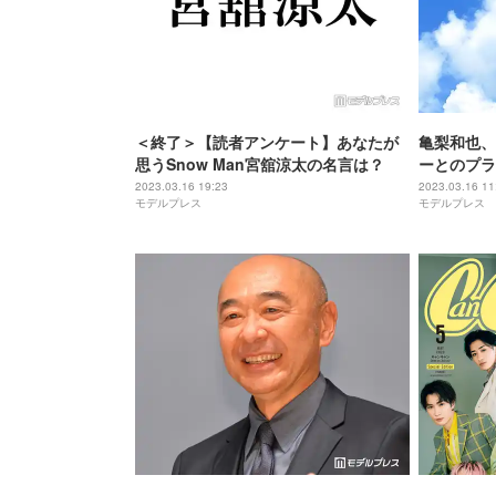
＜終了＞【読者アンケート】あなたが
亀梨和也、
思うSnow Man宮舘涼太の名言は？
ーとのプラ
応」の声が
2023.03.16 19:23
2023.03.16 11
モデルプレス
モデルプレス