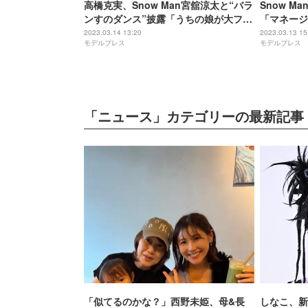
高橋克実、Snow Man宮舘涼太と“バラ
Snow 
ンすのダンス”披露「うちの娘が大ファ
「マネージ
ン」「自慢どころじゃない」
き…」スノ
2023.03.14 13:20
2023.03.13 15
モデルプレス
モデルプレス
「ニュース」カテゴリーの最新記事
「似てるのかな？」西野未姫、母&長
しなこ、新