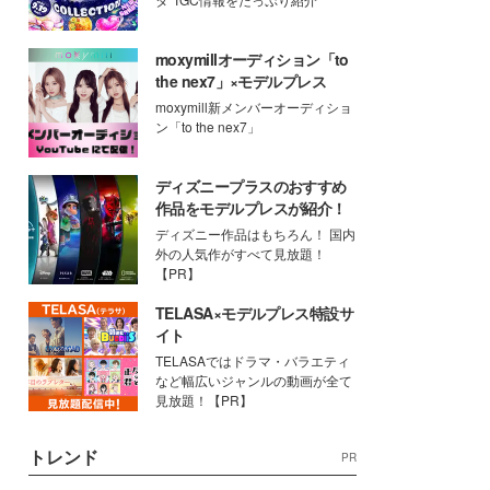
moxymillオーディション「to
the nex7」×モデルプレス
moxymill新メンバーオーディショ
ン「to the nex7」
ディズニープラスのおすすめ
作品をモデルプレスが紹介！
ディズニー作品はもちろん！ 国内
外の人気作がすべて見放題！
【PR】
TELASA×モデルプレス特設サ
イト
TELASAではドラマ・バラエティ
など幅広いジャンルの動画が全て
見放題！【PR】
トレンド
PR