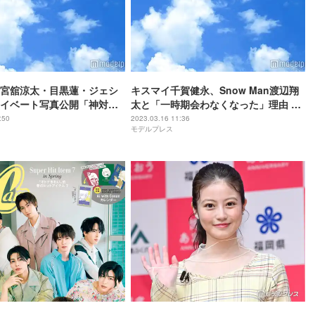
宮舘涼太・目黒蓮・ジェシ
キスマイ千賀健永、Snow Man渡辺翔
イベート写真公開「神対
太と「一時期会わなくなった」理由 近
相次ぐワケ
況も明かす
:50
2023.03.16 11:36
モデルプレス