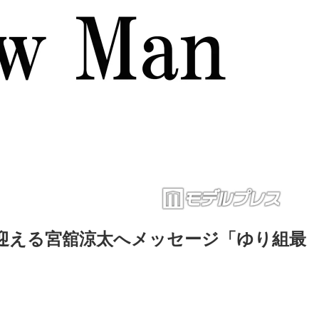
歳を迎える宮舘涼太へメッセージ「ゆり組最
Loaded
:
87.03%