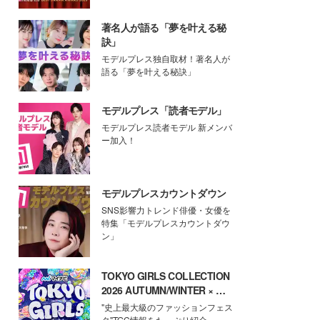
著名人が語る「夢を叶える秘
訣」
モデルプレス独自取材！著名人が
語る「夢を叶える秘訣」
モデルプレス「読者モデル」
モデルプレス読者モデル 新メンバ
ー加入！
モデルプレスカウントダウン
SNS影響力トレンド俳優・女優を
特集「モデルプレスカウントダウ
ン」
TOKYO GIRLS COLLECTION
2026 AUTUMN/WINTER × モ
デルプレス
"史上最大級のファッションフェス
タ"TGC情報をたっぷり紹介