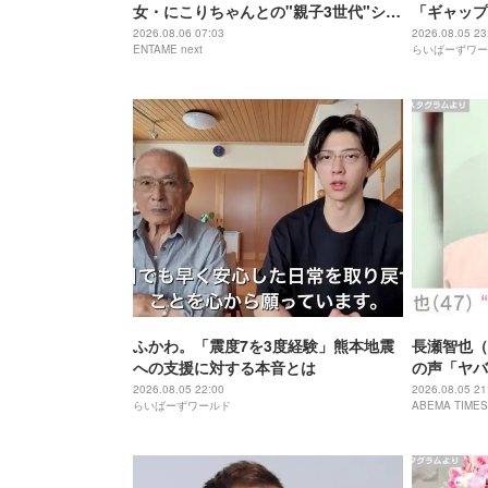
女・にこりちゃんとの"親子3世代"ショ
「ギャップ
ット公開「美人で素敵」
2026.08.06 07:03
2026.08.05 23
ENTAME next
らいばーずワー
ふかわ。「震度7を3度経験」熊本地震
長瀬智也（
への支援に対する本音とは
の声「ヤバ
「ワイルド
2026.08.05 22:00
2026.08.05 21
らいばーずワールド
ABEMA TIMES