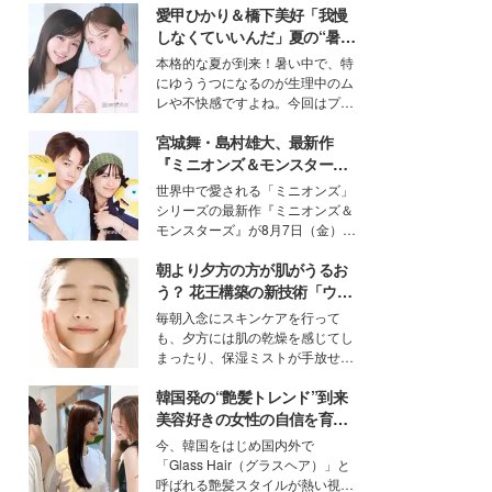
愛甲ひかり＆橋下美好「我慢
しなくていいんだ」夏の“暑さ
対策”の新しい選択肢とは？
本格的な夏が到来！暑い中で、特
にゆううつになるのが生理中のム
レや不快感ですよね。今回はプラ
イベートでも仲良しで旅行好きな
宮城舞・島村雄大、最新作
モデル・愛甲ひかりさんと橋下美
好さんを迎えて本音で女子会トー
『ミニオンズ＆モンスター
ク。猛暑のお出かけを快適に過ご
ズ』の魅力熱弁 ハチャメチャ
世界中で愛される「ミニオンズ」
すヒントや、2人が感動した夏の
だけじゃない“友情と絆”に感
シリーズの最新作『ミニオンズ＆
生理の新常識にも迫りました。
動
モンスターズ』が8月7日（金）に
公開。モデルプレスでは、“大のミ
朝より夕方の方が肌がうるお
ニオン好き”という共通点を持つモ
デルの宮城舞と島村雄大の特別対
う？ 花王構築の新技術「ウォ
談をお届け！それぞれの視点か
ーターキャプチャリングスキ
毎朝入念にスキンケアを行って
ら、今作ならではの魅力や予想外
ン（捕水肌）」がスキンケア
も、夕方には肌の乾燥を感じてし
の感動をもたらす奥深いストーリ
の常識を変える予感
まったり、保湿ミストが手放せな
ーについて熱く語り合ってもらっ
いという読者も多いのでは？そん
た。
韓国発の“艶髪トレンド”到来
な美容の常識を大きく変える可能
性を秘めた、革新的な「Water
美容好きの女性の自信を育む
Capturing Skin（ウォーターキャ
「ヘアケア事情」って？
今、韓国をはじめ国内外で
プチャリングスキン：捕水肌）」
「Glass Hair（グラスヘア）」と
技術を、花王が構築した。
呼ばれる艶髪スタイルが熱い視線