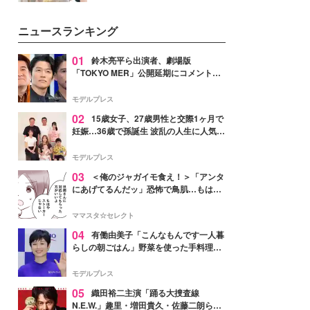
を集めています。メイクやファッ
ションの完成度を高めるベースと
ニュースランキング
して、“髪そのものの美しさ”に改
めて注目する人が増えている様
子。今回は、そんな憧れの艶やか
01
鈴木亮平ら出演者、劇場版
な髪を日常で叶える、美容好きの
「TOKYO MER」公開延期にコメント
女性たちのヘアケア事情を紹介し
「現実のヒーローたちにチームMERから
ます。
最大の敬意とエールを」
モデルプレス
02
15歳女子、27歳男性と交際1ヶ月で
妊娠…36歳で孫誕生 波乱の人生に人気タ
レント思わずツッコミ「だいぶ危ねえ
よ！」
モデルプレス
03
＜俺のジャガイモ食え！＞「アンタ
にあげてるんだッ」恐怖で鳥肌…もはや
ストーカー？【第3話まんが】
ママスタ☆セレクト
04
有働由美子「こんなもんです一人暮
らしの朝ごはん」野菜を使った手料理公
開「作ってみたい」「ヘルシーで美味し
そう」と反響
モデルプレス
05
織田裕二主演「踊る大捜査線
N.E.W.」趣里・増田貴久・佐藤二朗ら新