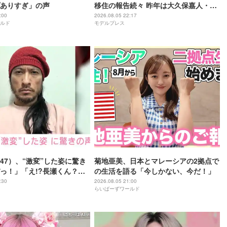
ありすぎ」の声
移住の報告続々 昨年は大久保嘉人・
SHELLY・優木まおみも
:00
2026.08.05 22:17
ルド
モデルプレス
47）、“激変”した姿に驚き
菊地亜美、日本とマレーシアの2拠点で
っ！」「え!?長瀬くん？」
の生活を語る「今しかない、今だ！」
さに磨きがかかってる」
:30
2026.08.05 21:00
らいばーずワールド