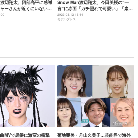
Man渡辺翔太、阿部亮平に感謝
Snow Man渡辺翔太、今田美桜の“一
ャーさんが近くにいないと
言”に赤面「ガチ照れで可愛い」「素直
愛を感じる瞬間も語る
な反応」と反響殺到
:00
2023.03.12 18:44
モデルプレス
曲MVで黒髪に激変の衝撃
菊地亜美・舟山久美子…芸能界で海外