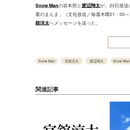
Snow Man
の岩本照と
渡辺翔太
が、23日放
素のまんま」（文化放送／毎週木曜21：00～
舘涼太
へメッセージを送った。
Snow Man
宮舘涼太
渡辺翔太
Snow M
関連記事