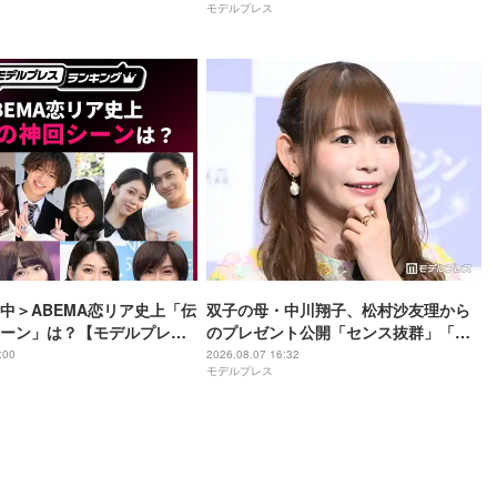
モデルプレス
る」の声
中＞ABEMA恋リア史上「伝
双子の母・中川翔子、松村沙友理から
ーン」は？【モデルプレス
のプレゼント公開「センス抜群」「も
】
らったら嬉しい」と反響
:00
2026.08.07 16:32
モデルプレス