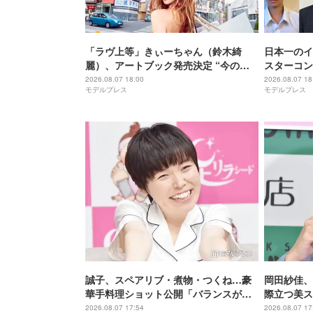
「ラヴ上等」きぃーちゃん（鈴木綺
日本一のイ
麗）、アートブック発売決定 “今の渋
スターコン
谷”を若者たちの圧倒的な熱量で発信
を一挙公開
2026.08.07 18:00
2026.08.07 18
モデルプレス
モデルプレス
誠子、スペアリブ・煮物・つくね…豪
岡田紗佳、
華手料理ショット公開「バランスが良
際立つ美ス
くて健康的」「夏でもぺろっと食べれ
神」「目の
2026.08.07 17:54
2026.08.07 17