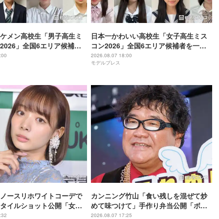
ケメン高校生「男子高生ミ
日本一かわいい高校生「女子高生ミス
2026」全国6エリア候補者
コン2026」全国6エリア候補者を一挙
 投票スタート
公開 投票スタート
:00
2026.08.07 18:00
モデルプレス
ノースリホワイトコーデで
カンニング竹山「食い残しを混ぜて炒
タイルショット公開「女
めて味つけて」手作り弁当公開「ボリ
保養」の声
ュームすごい」「ぎっしり詰まって
:32
2026.08.07 17:25