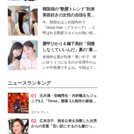
公開。モデルプレスでは、“大のミ
韓国発の“艶髪トレンド”到来
ニオン好き”という共通点を持つモ
デルの宮城舞と島村雄大の特別対
美容好きの女性の自信を育む
談をお届け！それぞれの視点か
「ヘアケア事情」って？
今、韓国をはじめ国内外で
ら、今作ならではの魅力や予想外
「Glass Hair（グラスヘア）」と
の感動をもたらす奥深いストーリ
呼ばれる艶髪スタイルが熱い視線
ーについて熱く語り合ってもらっ
を集めています。メイクやファッ
た。
愛甲ひかり＆橋下美好「我慢
ションの完成度を高めるベースと
して、“髪そのものの美しさ”に改
しなくていいんだ」夏の“暑さ
めて注目する人が増えている様
対策”の新しい選択肢とは？
本格的な夏が到来！暑い中で、特
子。今回は、そんな憧れの艶やか
にゆううつになるのが生理中のム
な髪を日常で叶える、美容好きの
レや不快感ですよね。今回はプラ
女性たちのヘアケア事情を紹介し
イベートでも仲良しで旅行好きな
ます。
モデル・愛甲ひかりさんと橋下美
ニュースランキング
好さんを迎えて本音で女子会トー
ク。猛暑のお出かけを快適に過ご
すヒントや、2人が感動した夏の
01
元木湧・安嶋秀生・内村颯太らジュ
生理の新常識にも迫りました。
ニア9人「Three」開幕 3人制作の新曲＆
手描きセットに込めた想い「もっと前に
進んで夢を掴みたい」【ゲネプロレポ】
モデルプレス
02
広末涼子、病名公表を決断した次男
からの言葉「言い訳にするのも嫌だっ
た」「言うべきか迷った」