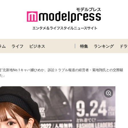
ラム
ライフ
ビジネス
特集
ランキング
ドラ
億超”北新地No.1キャバ嬢ひめか、訴訟トラブル報道の経営者・菊地翔氏との交際騒
た」