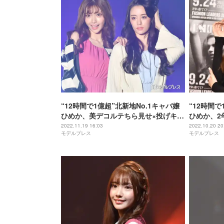
“12時間で1億超”北新地No.1キャバ嬢
“12時間で
ひめか、美デコルテちら見せ×投げキス
ひめか、2
で色気漂う 日韓ミックス美女・ルナと
氏名も明か
2022.11.19 16:03
2022.10.20 20
モデルプレス
モデルプレス
ランウェイ＜TGC 北九州 2022＞