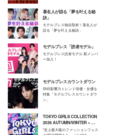
著名人が語る「夢を叶える秘
訣」
モデルプレス独自取材！著名人が
語る「夢を叶える秘訣」
モデルプレス「読者モデル」
モデルプレス読者モデル 新メンバ
ー加入！
モデルプレスカウントダウン
SNS影響力トレンド俳優・女優を
特集「モデルプレスカウントダウ
ン」
TOKYO GIRLS COLLECTION
2026 AUTUMN/WINTER × モ
デルプレス
"史上最大級のファッションフェス
タ"TGC情報をたっぷり紹介