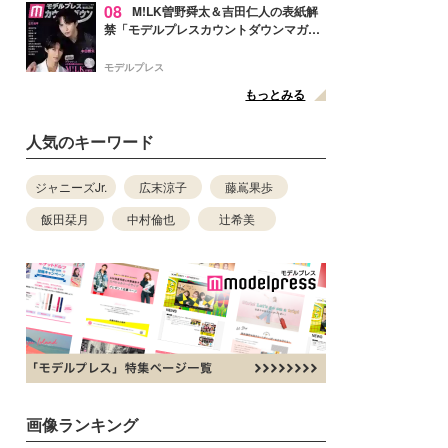
08
M!LK曽野舜太＆吉田仁人の表紙解
禁「モデルプレスカウントダウンマガジ
ン」巻頭に登場
モデルプレス
もっとみる
人気のキーワード
ジャニーズJr.
広末涼子
藤嶌果歩
飯田栞月
中村倫也
辻希美
画像ランキング