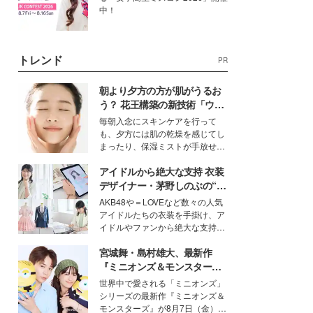
中！
トレンド
PR
朝より夕方の方が肌がうるお
う？ 花王構築の新技術「ウォ
ーターキャプチャリングスキ
毎朝入念にスキンケアを行って
ン（捕水肌）」がスキンケア
も、夕方には肌の乾燥を感じてし
の常識を変える予感
まったり、保湿ミストが手放せな
いという読者も多いのでは？そん
アイドルから絶大な支持 衣装
な美容の常識を大きく変える可能
性を秘めた、革新的な「Water
デザイナー・茅野しのぶの“可
Capturing Skin（ウォーターキャ
愛い”を作る美学＜「シチズン
AKB48や＝LOVEなど数々の人気
プチャリングスキン：捕水肌）」
クロスシー」インタビュー＞
アイドルたちの衣装を手掛け、ア
技術を、花王が構築した。
イドルやファンから絶大な支持を
得る、株式会社オサレカンパニー
宮城舞・島村雄大、最新作
取締役兼クリエイティブディレク
ター・茅野しのぶ。一人ひとりの
『ミニオンズ＆モンスター
個性に寄り添い、魅力を引き出す
ズ』の魅力熱弁 ハチャメチャ
世界中で愛される「ミニオンズ」
衣装作りは、多くの女性たちに勇
だけじゃない“友情と絆”に感
シリーズの最新作『ミニオンズ＆
気と自信を与え続けている。
動
モンスターズ』が8月7日（金）に