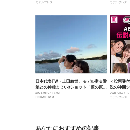
モデルプレス
モデルプレス
そう」
日本代表FW・上田綺世、モデル妻＆愛
＜投票受付
娘との仲睦まじい3ショット「僕の原動
説の神回シ
力は家族です」
ランキング
2026.08.07 17:03
2026.08.07 17
ENTAME next
モデルプレス
あなたにおすすめの記事