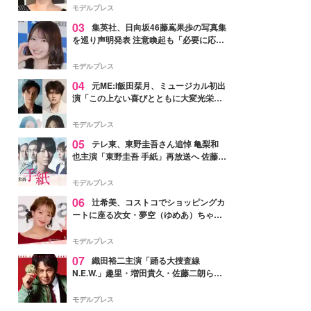
モデルプレス
03
集英社、日向坂46藤嶌果歩の写真集
を巡り声明発表 注意喚起も「必要に応じ
て法的措置を含む対応を検討」
モデルプレス
04
元ME:I飯田栞月、ミュージカル初出
演「この上ない喜びとともに大変光栄」
4年ぶり上演「ファントム」城田優らキ
ャスト発表
モデルプレス
05
テレ東、東野圭吾さん追悼 亀梨和
也主演「東野圭吾 手紙」再放送へ 佐藤隆
太・本田翼・中村倫也ら出演
モデルプレス
06
辻希美、コストコでショッピングカ
ートに座る次女・夢空（ゆめあ）ちゃん
の姿公開「乗りこなしてる感じが可愛す
ぎ」「成長を感じる」の声
モデルプレス
07
織田裕二主演「踊る大捜査線
N.E.W.」趣里・増田貴久・佐藤二朗ら新
メンバー紹介映像解禁 各キャラクター象
徴する“謎のキーワード”も
モデルプレス