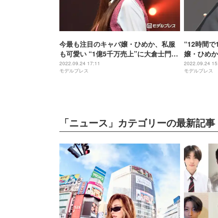
今最も注目のキャバ嬢・ひめか、私服
“12時間で
も可愛い “1億5千万売上”に大倉士門も
嬢・ひめか
驚き「愛されすぎでしょ」＜FASHION
「FASHIO
2022.09.24 17:11
2022.09.24 15
モデルプレス
モデルプレス
LEADERS 2022＞
「ニュース」カテゴリーの最新記事