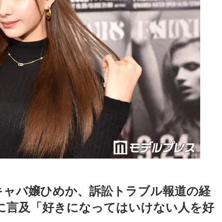
.1キャバ嬢ひめか、訴訟トラブル報道の経
に言及「好きになってはいけない人を好
Loaded
:
52.23%