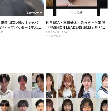
1億超”北新地No.1キャバ
HIMEKA・三崎優太・みっき～ら出演
がトップバッター 3年ぶり
「FASHION LEADERS 2022」見どこ
N LEADERS」開幕
ろは？
:55
2022.09.22 18:00
モデルプレス