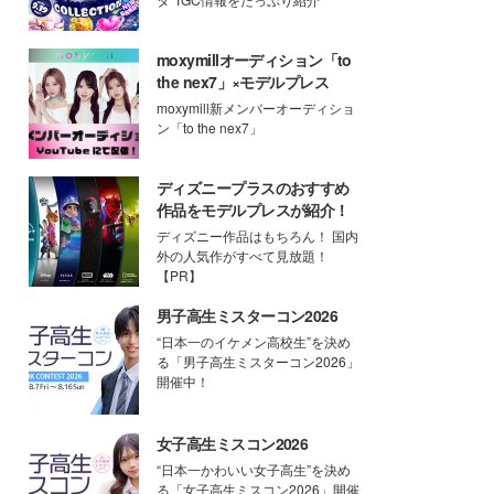
moxymillオーディション「to
the nex7」×モデルプレス
moxymill新メンバーオーディショ
ン「to the nex7」
ディズニープラスのおすすめ
作品をモデルプレスが紹介！
ディズニー作品はもちろん！ 国内
外の人気作がすべて見放題！
【PR】
男子高生ミスターコン2026
“日本一のイケメン高校生”を決め
る「男子高生ミスターコン2026」
開催中！
女子高生ミスコン2026
“日本一かわいい女子高生”を決め
る「女子高生ミスコン2026」開催