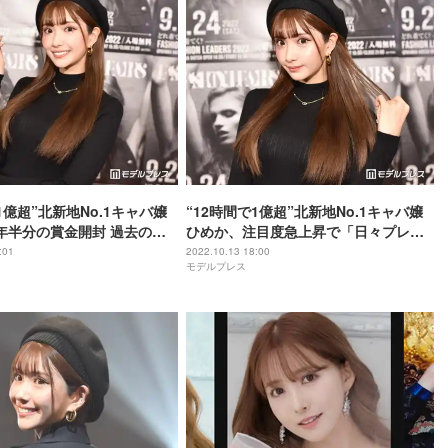
1億超”北新地No.1キャバ嬢
“12時間で1億超”北新地No.1キャバ嬢
年半分の賞金開封 過去の源
ひめか、注目度急上昇で「日々プレッ
す
シャーとの戦い」悲しみ・怒りを乗り
:01
2022.10.13 18:00
モデルプレス
越える方法＜インタビュー＞