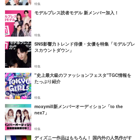
特集
モデルプレス読者モデル 新メンバー加入！
特集
SNS影響力トレンド俳優・女優を特集「モデルプレ
スカウントダウン」
特集
"史上最大級のファッションフェスタ"TGC情報を
たっぷり紹介
特集
moxymill新メンバーオーディション「to the
nex7」
特集
ディズニー作品はもちろん！ 国内外の人気作がす