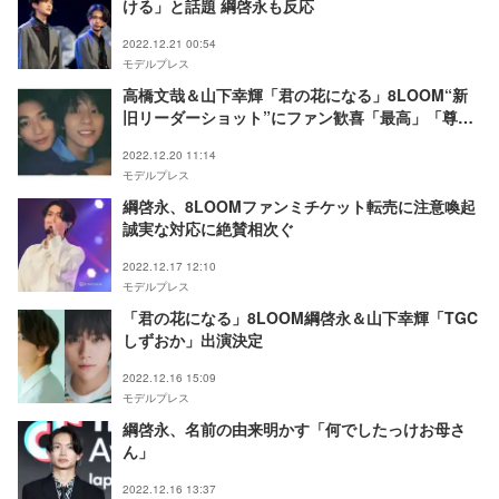
ける」と話題 綱啓永も反応
2022.12.21 00:54
モデルプレス
高橋文哉＆山下幸輝「君の花になる」8LOOM“新
旧リーダーショット”にファン歓喜「最高」「尊
い」
2022.12.20 11:14
モデルプレス
綱啓永、8LOOMファンミチケット転売に注意喚起
誠実な対応に絶賛相次ぐ
2022.12.17 12:10
モデルプレス
「君の花になる」8LOOM綱啓永＆山下幸輝「TGC
しずおか」出演決定
2022.12.16 15:09
モデルプレス
綱啓永、名前の由来明かす「何でしたっけお母さ
ん」
2022.12.16 13:37