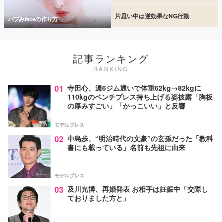
片思い中は逆効果なNG行動
バブみfaceの作り方
記事ランキング
RANKING
01
寺田心、週6ジム通いで体重62kg→82kgに
110kgのベンチプレス持ち上げる姿披露「胸板
の厚みすごい」「かっこいい」と反響
モデルプレス
02
中島歩、“明治時代の文豪”の玄孫だった「教科
書にも載っている」名前も先祖に由来
モデルプレス
03
及川光博、再婚発表 お相手は妊娠中「交際し
ておりました方と」