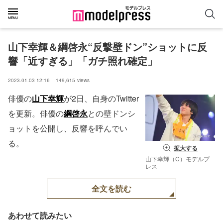
山下幸輝＆綱啓永“反撃壁ドン”ショットに反
響「近すぎる」「ガチ照れ確定」
2023.01.03 12:16
149,615
views
俳優の
山下幸輝
が2日、自身のTwitter
を更新。俳優の
綱啓永
との壁ドンシ
ョットを公開し、反響を呼んでい
る。
拡大する
山下幸輝（C）モデルプ
レス
全文を読む
あわせて読みたい