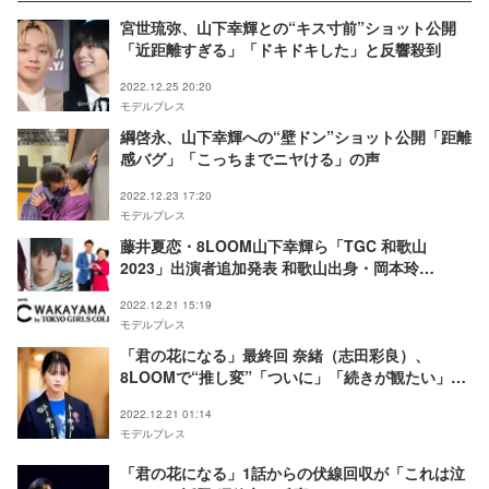
宮世琉弥、山下幸輝との“キス寸前”ショット公開
「近距離すぎる」「ドキドキした」と反響殺到
2022.12.25 20:20
モデルプレス
綱啓永、山下幸輝への“壁ドン”ショット公開「距離
感バグ」「こっちまでニヤける」の声
2022.12.23 17:20
モデルプレス
藤井夏恋・8LOOM山下幸輝ら「TGC 和歌山
2023」出演者追加発表 和歌山出身・岡本玲
「TGC」初登場
2022.12.21 15:19
モデルプレス
「君の花になる」最終回 奈緒（志田彩良）、
8LOOMで“推し変”「ついに」「続きが観たい」の
声
2022.12.21 01:14
モデルプレス
「君の花になる」1話からの伏線回収が「これは泣