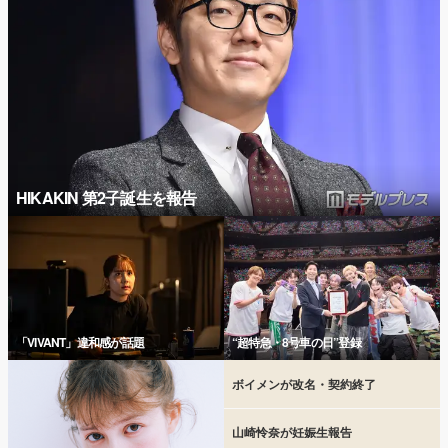
HIKAKIN 第2子誕生を報告
「VIVANT」違和感が話題
“超特急・8号車の日”登録
ボイメンが改名・契約終了
山崎怜奈が妊娠生報告