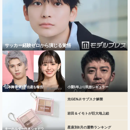
サッカー経験ゼロから演じる覚悟
山本舞香 第1子出産を報告
小栗5年ぶり民放レギュラー
光GENJI サブスク解禁
岩田＆イモトが巨大地上絵
星座別8月の運勢ランキング
キーホルダー付きシャドウ