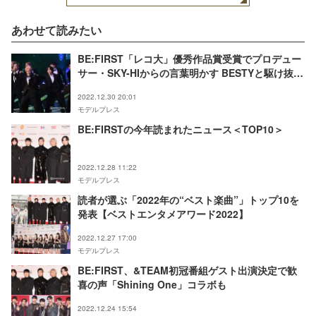
あわせて読みたい
BE:FIRST「レコ大」優秀作品賞受賞でプロデュー
サー・SKY-HIからの言葉明かす BESTYと駆け抜け
た1年を回顧＜第64回輝く！日本レコード大賞＞
2022.12.30 20:01
モデルプレス
BE:FIRSTの今年読まれたニュース＜TOP10＞
2022.12.28 11:22
モデルプレス
読者が選ぶ「2022年の“ベスト楽曲”」トップ10を
発表【ベストエンタメアワード2022】
2022.12.27 17:00
モデルプレス
BE:FIRST、&TEAM初冠番組ゲスト出演決定で歓
喜の声「Shining One」コラボも
2022.12.24 15:54