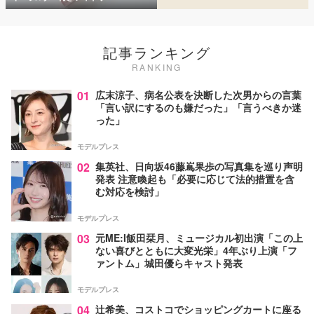
記事ランキング
RANKING
01
広末涼子、病名公表を決断した次男からの言葉
「言い訳にするのも嫌だった」「言うべきか迷
った」
モデルプレス
02
集英社、日向坂46藤嶌果歩の写真集を巡り声明
発表 注意喚起も「必要に応じて法的措置を含
む対応を検討」
モデルプレス
03
元ME:I飯田栞月、ミュージカル初出演「この上
ない喜びとともに大変光栄」4年ぶり上演「フ
ァントム」城田優らキャスト発表
モデルプレス
04
辻希美、コストコでショッピングカートに座る