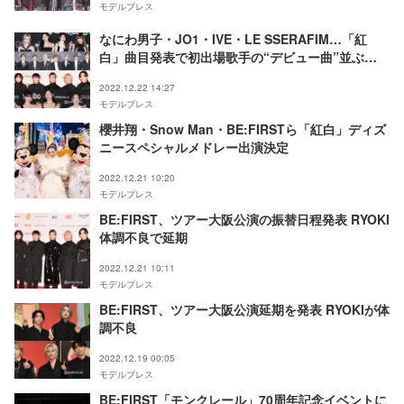
モデルプレス
なにわ男子・JO1・IVE・LE SSERAFIM…「紅
白」曲目発表で初出場歌手の“デビュー曲”並ぶ
BE:FIRSTはプレデビュー曲
2022.12.22 14:27
モデルプレス
櫻井翔・Snow Man・BE:FIRSTら「紅白」ディズ
ニースペシャルメドレー出演決定
2022.12.21 10:20
モデルプレス
BE:FIRST、ツアー大阪公演の振替日程発表 RYOKI
体調不良で延期
2022.12.21 10:11
モデルプレス
BE:FIRST、ツアー大阪公演延期を発表 RYOKIが体
調不良
2022.12.19 00:05
モデルプレス
BE:FIRST「モンクレール」70周年記念イベントに