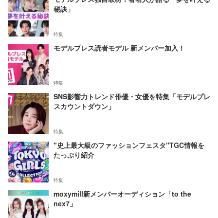
秘訣」
特集
モデルプレス読者モデル 新メンバー加入！
特集
SNS影響力トレンド俳優・女優を特集「モデルプレ
スカウントダウン」
特集
"史上最大級のファッションフェスタ"TGC情報を
たっぷり紹介
特集
moxymill新メンバーオーディション「to the
nex7」