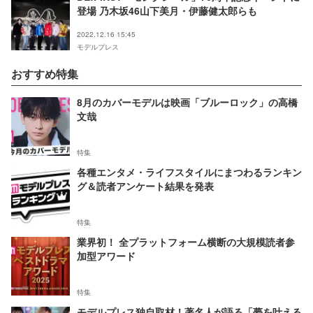
登場 乃木坂46山下美月・伊藤健太郎らも
2022.12.16 15:45
モデルプレス
おすすめ特集
8月のカバーモデルは映画「ブルーロック」の高橋
文哉
特集
各種エンタメ・ライフスタイルにまつわるランキン
グ＆読者アンケート結果を発表
特集
業界初！ 全プラットフォーム横断の大規模読者参
加型アワード
特集
モデルプレス独自取材！著名人が語る「夢を叶える