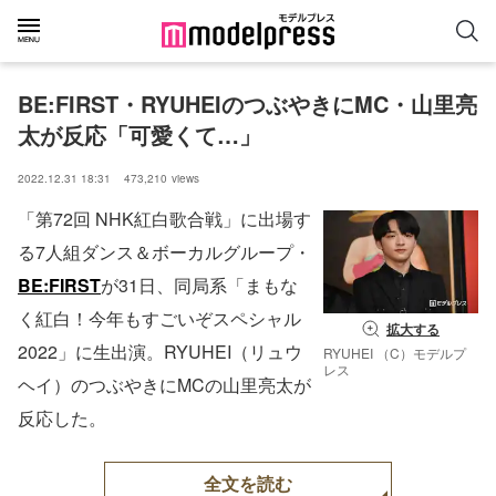
BE:FIRST・RYUHEIのつぶやきにMC・山里亮
太が反応「可愛くて…」
2022.12.31 18:31
473,210
views
「第72回 NHK紅白歌合戦」に出場す
る7人組ダンス＆ボーカルグループ・
BE:FIRST
が31日、同局系「まもな
く紅白！今年もすごいぞスペシャル
拡大する
2022」に生出演。RYUHEI（リュウ
RYUHEI （C）モデルプ
レス
ヘイ）のつぶやきにMCの山里亮太が
反応した。
全文を読む