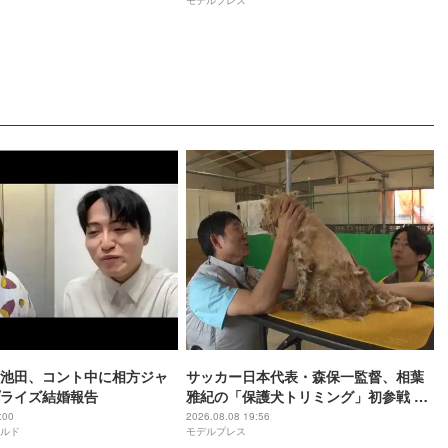
モデルプレス
池田、コント中に相方ジャ
サッカー日本代表・森保一監督、相葉
ライズ結婚報告
雅紀の「保護犬トリミング」初参戦 ド
リームチームで心込めて挑む【24時間
:00
2026.08.08 19:56
ルド
モデルプレス
テレビ49】