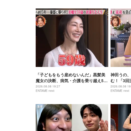
「子どもをもう産めないんだ」黒髪美
神田うの、
魔女の決断、病気・介護を乗り越え56
む！「3回
歳で“おばあちゃん”に
身の過去を
2026.08.08 19:27
2026.08.08 19
ENTAME next
ENTAME next