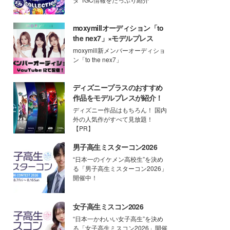
moxymillオーディション「to
the nex7」×モデルプレス
moxymill新メンバーオーディショ
ン「to the nex7」
ディズニープラスのおすすめ
作品をモデルプレスが紹介！
ディズニー作品はもちろん！ 国内
外の人気作がすべて見放題！
【PR】
男子高生ミスターコン2026
“日本一のイケメン高校生”を決め
る「男子高生ミスターコン2026」
開催中！
女子高生ミスコン2026
“日本一かわいい女子高生”を決め
る「女子高生ミスコン2026」開催