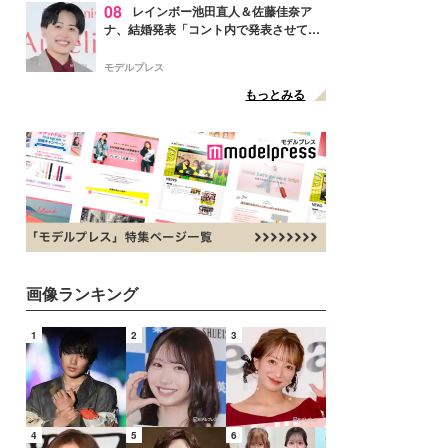
08
レインボー池田直人＆佐藤佳奈ア
ナ、結婚発表「コント内で発表させてい
ただきました」読売テレビ退社は生活拠
点変更のため
モデルプレス
もっとみる
画像ランキング
1
2
3
4
5
6