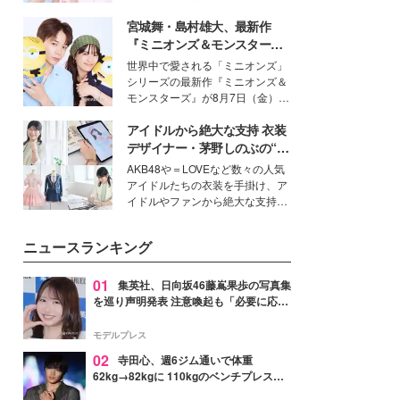
イベートでも仲良しで旅行好きな
宮城舞・島村雄大、最新作
モデル・愛甲ひかりさんと橋下美
好さんを迎えて本音で女子会トー
『ミニオンズ＆モンスター
ク。猛暑のお出かけを快適に過ご
ズ』の魅力熱弁 ハチャメチャ
世界中で愛される「ミニオンズ」
すヒントや、2人が感動した夏の
だけじゃない“友情と絆”に感
シリーズの最新作『ミニオンズ＆
生理の新常識にも迫りました。
動
モンスターズ』が8月7日（金）に
公開。モデルプレスでは、“大のミ
アイドルから絶大な支持 衣装
ニオン好き”という共通点を持つモ
デルの宮城舞と島村雄大の特別対
デザイナー・茅野しのぶの“可
談をお届け！それぞれの視点か
愛い”を作る美学＜「シチズン
AKB48や＝LOVEなど数々の人気
ら、今作ならではの魅力や予想外
クロスシー」インタビュー＞
アイドルたちの衣装を手掛け、ア
の感動をもたらす奥深いストーリ
イドルやファンから絶大な支持を
ーについて熱く語り合ってもらっ
得る、株式会社オサレカンパニー
た。
取締役兼クリエイティブディレク
ニュースランキング
ター・茅野しのぶ。一人ひとりの
個性に寄り添い、魅力を引き出す
衣装作りは、多くの女性たちに勇
01
集英社、日向坂46藤嶌果歩の写真集
気と自信を与え続けている。
を巡り声明発表 注意喚起も「必要に応じ
て法的措置を含む対応を検討」
モデルプレス
02
寺田心、週6ジム通いで体重
62kg→82kgに 110kgのベンチプレス持
ち上げる姿披露「胸板の厚みすごい」