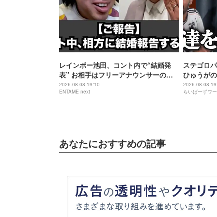
レインボー池田、コント内で“結婚発
ステゴロパ
表” お相手はフリーアナウンサーの佐
ひゅうがの
藤佳奈
2026.08.08 19:10
2026.08.08 19
ENTAME next
らいばーずワー
あなたにおすすめの記事