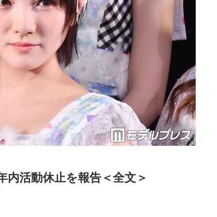
、年内活動休止を報告＜全文＞
Loaded
:
87.03%