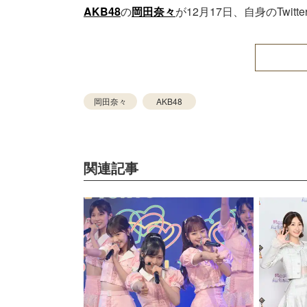
AKB48
の
岡田奈々
が12月17日、自身のTwi
岡田奈々
AKB48
関連記事