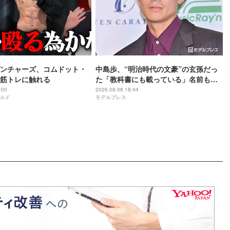
ンチャーズ、コムドット・
中島歩、“明治時代の文豪”の玄孫だっ
筋トレに触れる
た「教科書にも載っている」名前も先
祖に由来
:00
2026.08.08 18:44
ルド
モデルプレス