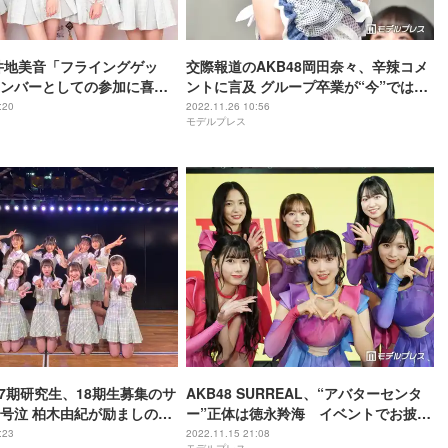
向井地美音「フライングゲッ
交際報道のAKB48岡田奈々、辛辣コメ
ンバーとしての参加に喜び
ントに言及 グループ卒業が“今”ではな
卒業予定に再び言及＜「ベ
い理由明かす
:20
2022.11.26 10:56
モデルプレス
ィスト2022」取材会＞
・17期研究生、18期生募集のサ
AKB48 SURREAL、“アバターセンタ
号泣 柏木由紀が励ましの言
ー”正体は徳永羚海 イベントでお披露
目
:23
2022.11.15 21:08