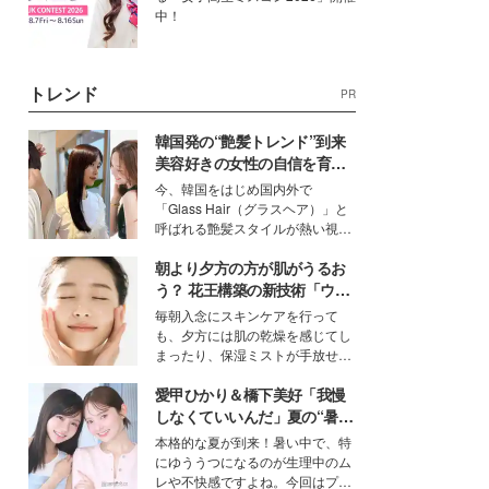
中！
トレンド
PR
韓国発の“艶髪トレンド”到来
美容好きの女性の自信を育む
「ヘアケア事情」って？
今、韓国をはじめ国内外で
「Glass Hair（グラスヘア）」と
呼ばれる艶髪スタイルが熱い視線
を集めています。メイクやファッ
朝より夕方の方が肌がうるお
ションの完成度を高めるベースと
して、“髪そのものの美しさ”に改
う？ 花王構築の新技術「ウォ
めて注目する人が増えている様
ーターキャプチャリングスキ
毎朝入念にスキンケアを行って
子。今回は、そんな憧れの艶やか
ン（捕水肌）」がスキンケア
も、夕方には肌の乾燥を感じてし
な髪を日常で叶える、美容好きの
の常識を変える予感
まったり、保湿ミストが手放せな
女性たちのヘアケア事情を紹介し
いという読者も多いのでは？そん
ます。
愛甲ひかり＆橋下美好「我慢
な美容の常識を大きく変える可能
性を秘めた、革新的な「Water
しなくていいんだ」夏の“暑さ
Capturing Skin（ウォーターキャ
対策”の新しい選択肢とは？
本格的な夏が到来！暑い中で、特
プチャリングスキン：捕水肌）」
にゆううつになるのが生理中のム
技術を、花王が構築した。
レや不快感ですよね。今回はプラ