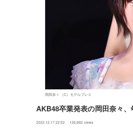
岡田奈々 （C）モデルプレス
AKB48卒業発表の岡田奈々
/
Unmute
2022.12.17 22:52
126,692
views