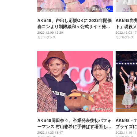
AKB48、声出し応援OKに 2023年開催
AKB48
春コンより制限緩和＜公式サイト発表
ト」現役メ
全文＞
柏木由紀は
2022.12.09 12:20
2022.12.03 17
モデルプレス
モデルプレス
ストアーテ
AKB48岡田奈々、卒業発表後初パフォ
AKB48
ーマンス 村山彩希に手伸ばす場面も＜
プライズに
テレ東音楽祭2022冬＞
葉送る
2022.11.23 18:47
2022.11.16 11