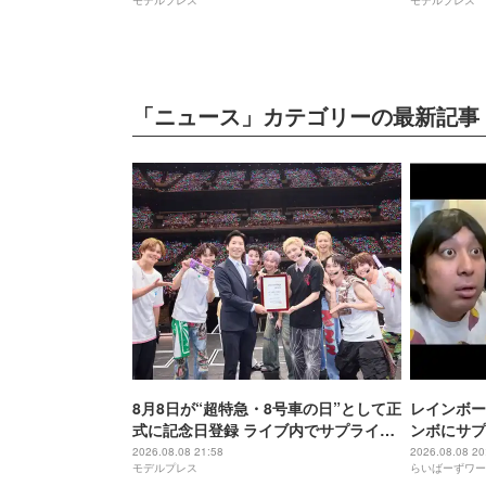
モデルプレス
モデルプレス
「ニュース」カテゴリーの最新記事
8月8日が“超特急・8号車の日”として正
レインボー
式に記念日登録 ライブ内でサプライズ
ンボにサプ
発表
2026.08.08 21:58
2026.08.08 20
モデルプレス
らいばーずワー