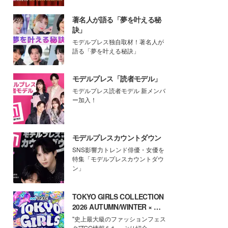
著名人が語る「夢を叶える秘
訣」
モデルプレス独自取材！著名人が
語る「夢を叶える秘訣」
モデルプレス「読者モデル」
モデルプレス読者モデル 新メンバ
ー加入！
モデルプレスカウントダウン
SNS影響力トレンド俳優・女優を
特集「モデルプレスカウントダウ
ン」
TOKYO GIRLS COLLECTION
2026 AUTUMN/WINTER × モ
デルプレス
"史上最大級のファッションフェス
タ"TGC情報をたっぷり紹介