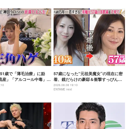
51歳で「薄毛治療」に励
57歳になった“元祖美魔女”の現在に密
流産」「アルコール中毒」自
着、鏡だらけの豪邸＆衝撃すっぴん姿
赤裸々告白
を披露
:10
2026.08.08 19:10
ENTAME next