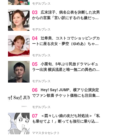
「かっこいい」と反響
モデルプレス
03
広末涼子、病名公表を決断した次男
からの言葉「言い訳にするのも嫌だっ
た」「言うべきか迷った」
モデルプレス
04
辻希美、コストコでショッピングカ
ートに座る次女・夢空（ゆめあ）ちゃん
の姿公開「乗りこなしてる感じが可愛す
ぎ」「成長を感じる」の声
モデルプレス
05
小栗旬、5年ぶり民放ドラマレギュ
ラー出演 横浜流星と唯一無二の異色のバ
ディで初共演【LOST10】
モデルプレス
06
Hey! Say! JUMP、横アリ公演決定
でファン歓喜 チケット価格にも注目集ま
る「激アツ」「平成に戻ったみたい」
モデルプレス
07
＜図々しい娘の友だち対処法＞「私
も乗せてよ！」断っても強引に乗り込ん
でくる友だち【第1話まんが】
ママスタ☆セレクト