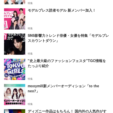
特集
モデルプレス読者モデル 新メンバー加入！
特集
SNS影響力トレンド俳優・女優を特集「モデルプレ
スカウントダウン」
特集
"史上最大級のファッションフェスタ"TGC情報を
たっぷり紹介
特集
moxymill新メンバーオーディション「to the
nex7」
特集
ディズニー作品はもちろん！ 国内外の人気作がす