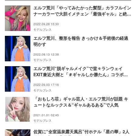
エルフ荒川「やってみたかった髪型」カラフルイン
ナーカラーで大胆イメチェン「最強ギャル」と絶賛
の声
2022.09.28 15:30
モデルプレス
エルフ荒川、整形を報告 きっかけ＆手術後の経過
明かす
2022.09.13 12:38
モデルプレス
エルフ荒川“脱ギャルメイク”で堂々ランウェイ
EXIT兼近大樹と「＃ギャルしか勝たん」コラボ＜
TGC 2022 A／W＞
2022.09.03 17:16
モデルプレス
「おもしろ荘」ギャル芸人・エルフ荒川が話題 キ
ュートなルックス＆“ギャルあるある”で人気
2021.01.01 02:45
モデルプレス
佐賀に“全室温泉露天風呂”付ホテル「星の華」2人