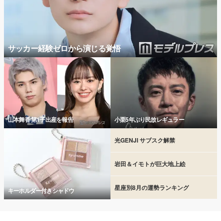
サッカー経験ゼロから演じる覚悟
山本舞香 第1子出産を報告
小栗5年ぶり民放レギュラー
光GENJI サブスク解禁
岩田＆イモトが巨大地上絵
星座別8月の運勢ランキング
キーホルダー付きシャドウ