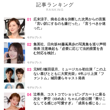
記事ランキング
RANKING
01
広末涼子、病名公表を決断した次男からの言葉
「言い訳にするのも嫌だった」「言うべきか迷
った」
モデルプレス
02
集英社、日向坂46藤嶌果歩の写真集を巡り声明
発表 注意喚起も「必要に応じて法的措置を含
む対応を検討」
モデルプレス
03
元ME:I飯田栞月、ミュージカル初出演「この上
ない喜びとともに大変光栄」4年ぶり上演「フ
ァントム」城田優らキャスト発表
モデルプレス
04
辻希美、コストコでショッピングカートに座る
次女・夢空（ゆめあ）ちゃんの姿公開「乗りこ
なしてる感じが可愛すぎ」「成長を感じる」の
声