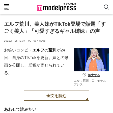
エルフ荒川、美人妹がTikTok登場で話題「す
ごく美人」「可愛すぎるギャル姉妹」の声
2022.11.25 13:37
901,997
views
お笑いコンビ・
エルフ
の
荒川
が24
日、自身のTikTokを更新。妹との動
画を公開し、反響が寄せられてい
る。
拡大する
エルフ荒川（C）モデル
プレス
全文を読む
あわせて読みたい