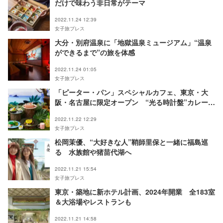
だけで味わう非日常がテーマ
2022.11.24 12:39
女子旅プレス
大分・別府温泉に「地獄温泉ミュージアム」“温泉
ができるまで”の旅を体感
2022.11.24 01:05
女子旅プレス
「ピーター・パン」スペシャルカフェ、東京・大
阪・名古屋に限定オープン “光る時計盤”カレーや
ワニ風サンド
2022.11.22 12:29
女子旅プレス
松岡茉優、“大好きな人”鞘師里保と一緒に福島巡
る 水族館や猪苗代湖へ
2022.11.21 15:54
女子旅プレス
東京・築地に新ホテル計画、2024年開業 全183室
＆大浴場やレストランも
2022.11.21 14:58