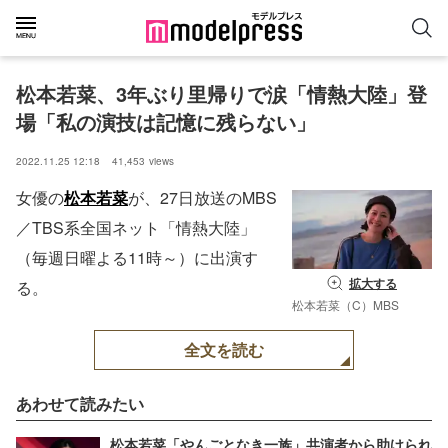
松本若菜、3年ぶり里帰りで涙「情熱大陸」登
場「私の演技は記憶に残らない」
2022.11.25 12:18
41,453
views
女優の
松本若菜
が、27日放送のMBS
／TBS系全国ネット「情熱大陸」
（毎週日曜よる11時～）に出演す
拡大する
る。
松本若菜（C）MBS
全文を読む
あわせて読みたい
松本若菜「やんごとなき一族」共演者から助けられ