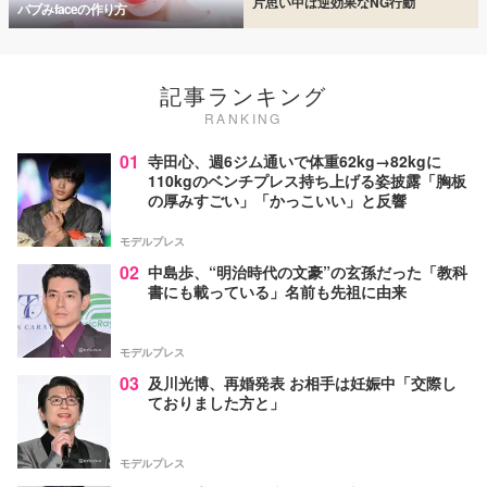
片思い中は逆効果なNG行動
バブみfaceの作り方
記事ランキング
RANKING
01
寺田心、週6ジム通いで体重62kg→82kgに
110kgのベンチプレス持ち上げる姿披露「胸板
の厚みすごい」「かっこいい」と反響
モデルプレス
02
中島歩、“明治時代の文豪”の玄孫だった「教科
書にも載っている」名前も先祖に由来
モデルプレス
03
及川光博、再婚発表 お相手は妊娠中「交際し
ておりました方と」
モデルプレス