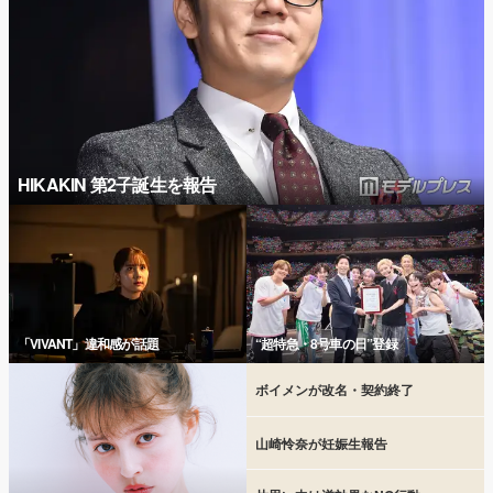
HIKAKIN 第2子誕生を報告
「VIVANT」違和感が話題
“超特急・8号車の日”登録
ボイメンが改名・契約終了
山崎怜奈が妊娠生報告