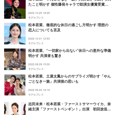
たこと明かす 個性爆発キャラで助演女優賞受賞＜
東京ドラマアウォード2022＞
2022.10.25 18:35
モデルプレス
松本若菜、徹底的な休日の過ごし方明かす 理想の
恋人についても言及
2022.10.01 12:53
モデルプレス
松本若菜、“一切家から出ない”休日への意外な準備
明かす 共演者も驚き
2022.09.29 15:00
モデルプレス
松本若菜、土屋太鳳からのサプライズ明かす「やん
ごとなき一族」共演後の思いも
2022.09.22 19:19
モデルプレス
志田未来・松本若菜・ファーストサマーウイカ、奈
緒主演「ファーストペンギン！」出演 初回放送日
も決定