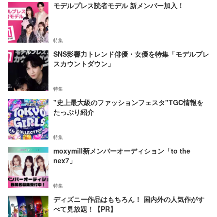
モデルプレス読者モデル 新メンバー加入！
特集
SNS影響力トレンド俳優・女優を特集「モデルプレ
スカウントダウン」
特集
"史上最大級のファッションフェスタ"TGC情報を
たっぷり紹介
特集
moxymill新メンバーオーディション「to the
nex7」
特集
ディズニー作品はもちろん！ 国内外の人気作がす
べて見放題！【PR】