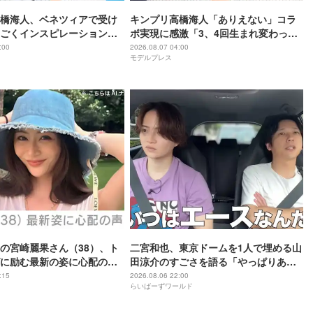
橋海人、ベネツィアで受け
キンプリ高橋海人「ありえない」コラ
ごくインスピレーション溢
ボ実現に感激「3、4回生まれ変わって
もできない」
:00
2026.08.07 04:00
モデルプレス
の宮崎麗果さん（38）、ト
二宮和也、東京ドームを1人で埋める山
に励む最新の姿に心配の声
田涼介のすごさを語る「やっぱりあい
」「なんだか痛々しい…」
つはエース」
:15
2026.08.06 22:00
らいばーずワールド