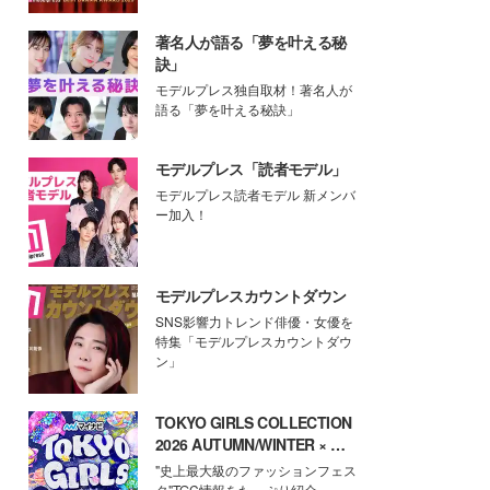
著名人が語る「夢を叶える秘
訣」
モデルプレス独自取材！著名人が
語る「夢を叶える秘訣」
モデルプレス「読者モデル」
モデルプレス読者モデル 新メンバ
ー加入！
モデルプレスカウントダウン
SNS影響力トレンド俳優・女優を
特集「モデルプレスカウントダウ
ン」
TOKYO GIRLS COLLECTION
2026 AUTUMN/WINTER × モ
デルプレス
"史上最大級のファッションフェス
タ"TGC情報をたっぷり紹介