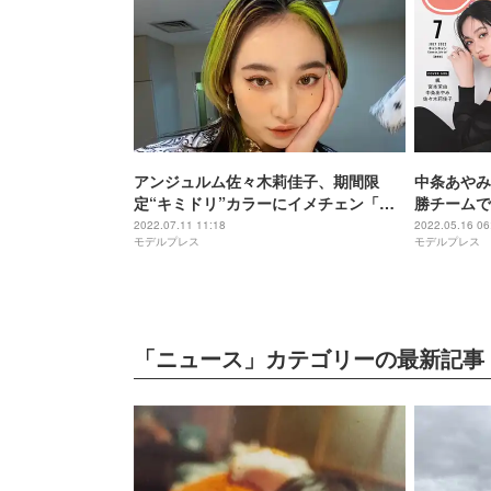
アンジュルム佐々木莉佳子、期間限
中条あやみ
定“キミドリ”カラーにイメチェン「か
勝チームで表紙 即興撮
っこいい」と絶賛の声
紙”も公開
2022.07.11 11:18
2022.05.16 06
モデルプレス
モデルプレス
「ニュース」カテゴリーの最新記事