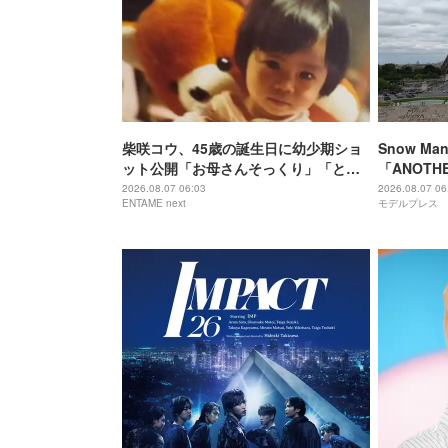
柴咲コウ、45歳の誕生日に幼少期ショ
Snow M
ット公開「お母さんそっくり」「とん
「ANOTH
でもなくかわいい」
属事務所・
2026.08.07 06:03
2026.08.07 06
ENTAME next
モデルプレス
それぞれの