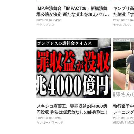
IMP.主演舞台「IMPACT26」新橋演舞
キンプリ高
場公演が決定 新たな演出を加えパワー
た刺激「す
アップ
れる街」
2026.08.07 04:00
2026.08.07 04
モデルプレス
モデルプレス
メキシコ麻薬王、犯罪収益2兆4000億
執行猶予中
円没収 判決は仮釈放なしの終身刑に！
レーニング
「痩せ過ぎ
2026.08.06 23:00
2026.08.06 22
らいばーずワールド
ABEMA TIMES