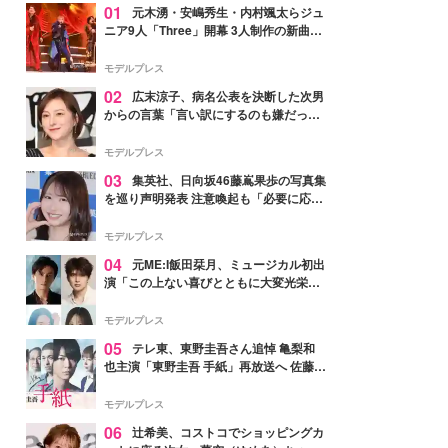
01
元木湧・安嶋秀生・内村颯太らジュ
ニア9人「Three」開幕 3人制作の新曲＆
手描きセットに込めた想い「もっと前に
進んで夢を掴みたい」【ゲネプロレポ】
モデルプレス
02
広末涼子、病名公表を決断した次男
からの言葉「言い訳にするのも嫌だっ
た」「言うべきか迷った」
モデルプレス
03
集英社、日向坂46藤嶌果歩の写真集
を巡り声明発表 注意喚起も「必要に応じ
て法的措置を含む対応を検討」
モデルプレス
04
元ME:I飯田栞月、ミュージカル初出
演「この上ない喜びとともに大変光栄」
4年ぶり上演「ファントム」城田優らキ
ャスト発表
モデルプレス
05
テレ東、東野圭吾さん追悼 亀梨和
也主演「東野圭吾 手紙」再放送へ 佐藤隆
太・本田翼・中村倫也ら出演
モデルプレス
06
辻希美、コストコでショッピングカ