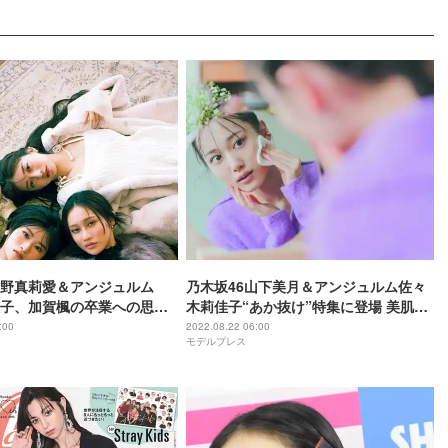
野真莉愛＆アンジュルム
乃木坂46山下美月＆アンジュルム佐々
子、加賀楓の卒業への思い
木莉佳子“あか抜け”特集に登場 美肌・
プロ仲良し3人組
美髪も披露
:00
2022.08.22 06:00
モデルプレス
m」登場