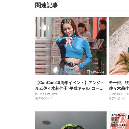
関連記事
【CanCam40周年イベント】アンジュ
モー娘。牧
ルム佐々木莉佳子“平成ギャル”コーデ
佐々木莉佳
で肌見せ
語る ハロ
2022.11.21 12:16
2022.10.20 18
モデルプレス
モデルプレス
「CanCa