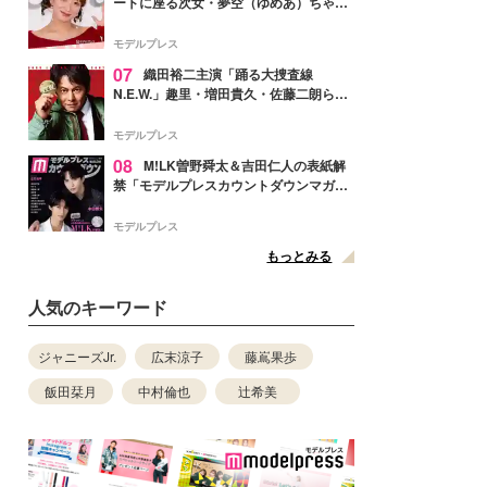
ートに座る次女・夢空（ゆめあ）ちゃん
の姿公開「乗りこなしてる感じが可愛す
ぎ」「成長を感じる」の声
モデルプレス
07
織田裕二主演「踊る大捜査線
N.E.W.」趣里・増田貴久・佐藤二朗ら新
メンバー紹介映像解禁 各キャラクター象
徴する“謎のキーワード”も
モデルプレス
08
M!LK曽野舜太＆吉田仁人の表紙解
禁「モデルプレスカウントダウンマガジ
ン」巻頭に登場
モデルプレス
もっとみる
人気のキーワード
ジャニーズJr.
広末涼子
藤嶌果歩
飯田栞月
中村倫也
辻希美