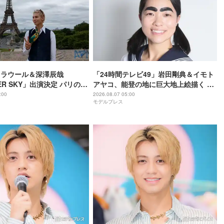
anラウール＆深澤辰哉
「24時間テレビ49」岩田剛典＆イモト
ER SKY」出演決定 パリの所
アヤコ、能登の地に巨大地上絵描く 完
祖父母と通った武蔵小山…
成披露にはサプライズアーティストも
:00
2026.08.07 05:00
モデルプレス
思い出の地へ
登場予定