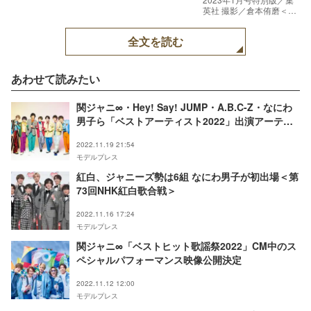
英社 撮影／倉本侑磨＜
Pygmy Company＞
全文を読む
あわせて読みたい
関ジャニ∞・Hey! Say! JUMP・A.B.C-Z・なにわ
男子ら「ベストアーティスト2022」出演アーティ
スト第2弾発表
2022.11.19 21:54
モデルプレス
紅白、ジャニーズ勢は6組 なにわ男子が初出場＜第
73回NHK紅白歌合戦＞
2022.11.16 17:24
モデルプレス
関ジャニ∞「ベストヒット歌謡祭2022」CM中のス
ペシャルパフォーマンス映像公開決定
2022.11.12 12:00
モデルプレス