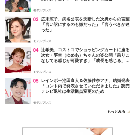
モデルプレス
03
広末涼子、病名公表を決断した次男からの言葉
「言い訳にするのも嫌だった」「言うべきか迷
った」
モデルプレス
04
辻希美、コストコでショッピングカートに座る
次女・夢空（ゆめあ）ちゃんの姿公開「乗りこ
なしてる感じが可愛すぎ」「成長を感じる」の
声
モデルプレス
05
レインボー池田直人＆佐藤佳奈アナ、結婚発表
「コント内で発表させていただきました」読売
テレビ退社は生活拠点変更のため
モデルプレス
もっとみる