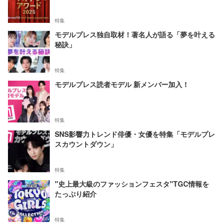
特集
モデルプレス独自取材！著名人が語る「夢を叶える
秘訣」
特集
モデルプレス読者モデル 新メンバー加入！
特集
SNS影響力トレンド俳優・女優を特集「モデルプレ
スカウントダウン」
特集
"史上最大級のファッションフェスタ"TGC情報を
たっぷり紹介
特集