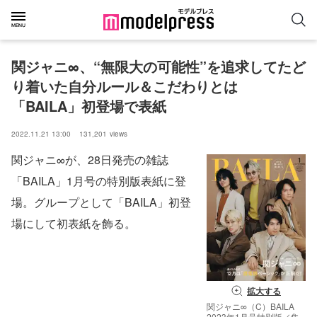
関ジャニ∞、“無限大の可能性”を追求してたど
り着いた自分ルール＆こだわりとは
「BAILA」初登場で表紙
2022.11.21 13:00
131,201
views
関ジャニ∞が、28日発売の雑誌
「BAILA」1月号の特別版表紙に登
場。グループとして「BAILA」初登
場にして初表紙を飾る。
拡大する
関ジャニ∞（C）BAILA
2023年1月号特別版／集