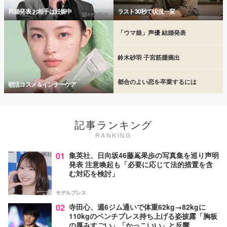
再婚発表 お相手は妊娠中
ラスト30秒で状況一変
「ウマ娘」声優 結婚発表
鈴木砂羽 子宮筋腫摘出
都合のよい恋を卒業するには
朝活コスメ＆インナーケア
記事ランキング
RANKING
01
集英社、日向坂46藤嶌果歩の写真集を巡り声明
発表 注意喚起も「必要に応じて法的措置を含
む対応を検討」
モデルプレス
02
寺田心、週6ジム通いで体重62kg→82kgに
110kgのベンチプレス持ち上げる姿披露「胸板
の厚みすごい」「かっこいい」と反響