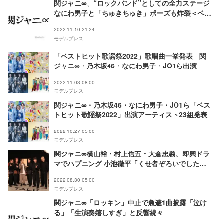
関ジャニ∞、“ロックバンド”としての全力ステージ
なにわ男子と「ちゅきちゅき」ポーズも炸裂＜ベス
トヒット歌謡祭2022＞
2022.11.10 21:24
モデルプレス
「ベストヒット歌謡祭2022」歌唱曲一挙発表 関
ジャニ∞・乃木坂46・なにわ男子・JO1ら出演
2022.11.03 08:00
モデルプレス
関ジャニ∞・乃木坂46・なにわ男子・JO1ら「ベス
トヒット歌謡祭2022」出演アーティスト23組発表
2022.10.27 05:00
モデルプレス
関ジャニ∞横山裕・村上信五・大倉忠義、即興ドラ
マでハプニング 小池徹平「くせ者ぞろいでした
（笑）」
2022.08.30 05:00
モデルプレス
関ジャニ∞「ロッキン」中止で急遽1曲披露「泣け
る」「生演奏嬉しすぎ」と反響続々